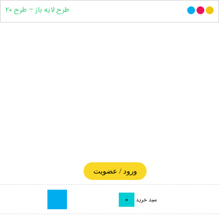
طرح لایه باز – طرح ۲۰
ورود / عضویت
0
سبد خرید