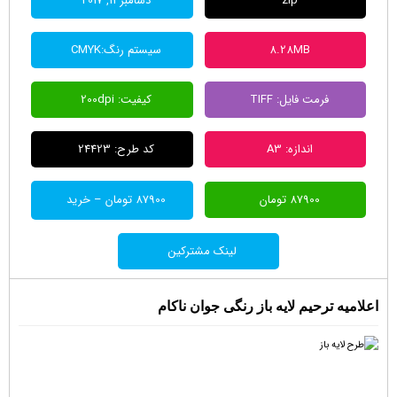
zip
دسامبر 11, 2017
8.28MB
سیستم رنگ:CMYK
فرمت فایل: TIFF
کیفیت: 200dpi
اندازه: A3
کد طرح: 24423
87900 تومان
87900 تومان – خرید
لینک مشترکین
اعلامیه ترحیم لایه باز رنگی جوان ناکام