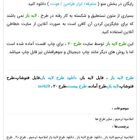
رایگان در بخش منو (
متفرقه/ ابزار طراحی / فونت
) دانلود کنید.
بسیاری از متون نستعلیق و شکسته به کار رفته در
طرح
،
نمی باشند
لایه باز
که برای جایگزین کردن آن کافی است به صورت آنلاین از
سایت خطاطی
آنلاین
استفاده کنید.
این
توسط سایت
، برای چاپ افست آماده شده است
طرح لایه باز
طرح ۲۰
اما با روش های دیگر مانند چاپ دیجیتال و جوهرافشان نیز قابل چاپ میباشد.
طرح لایه باز
، فایل لایه باز،
دانلود طرح لایه باز
،فایل فتوشاپ،طرح
فتوشاپ،
لایه باز
،طرح آماده،
طرح بیست
،طرح ۲۰ ،
tarh20
موضوعات :
اعلاميه ترحيم
,
سایر طرح ها
برچسب‌ها :
اعلامیه ترحیم لایه باز
,
دانلود طرح لایه باز
,
دانلود طرح لایه باز اعلامیه ترحیم
,
طرح 20
,
طرح