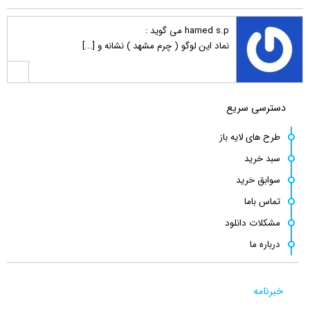
hamed s.p
می گوید :
نماد این لوگو ( چرم مشهد ) نشانه و [...]
کامبیز راد
می گوید :
دسترسی سریع
سلام . خیلی ممنون نه دوست عزیز انتش [...]
طرح های لایه باز
سبد خرید
رضا قرا
می گوید :
سوابق خرید
سلام وقت بخیر فرمودید انتشار طرح ها [...]
تماس باما
مشکلات دانلود
درباره ما
کامبیز راد
می گوید :
سلام . داخل فایل همون طرح رنگ های د [...]
خبرنامه