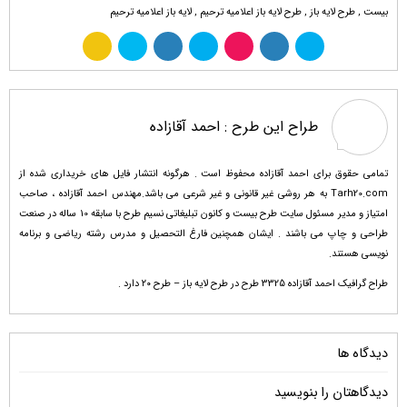
بیست
,
طرح لایه باز
,
طرح لایه باز اعلامیه ترحیم
,
لایه باز اعلامیه ترحیم
طراح این طرح :
احمد آقازاده
تمامی حقوق برای احمد آقازاده محفوظ است . هرگونه انتشار فایل های خریداری شده از
Tarh20.com به هر روشی غیر قانونی و غیر شرعی می باشد.مهندس احمد آقازاده ، صاحب
امتیاز و مدیر مسئول سایت طرح بیست و کانون تبلیغاتی نسیم طرح با سابقه 10 ساله در صنعت
طراحی و چاپ می باشند . ایشان همچنین فارغ التحصیل و مدرس رشته ریاضی و برنامه
نویسی هستند.
طراح گرافیک احمد آقازاده 3325 طرح در طرح لایه باز – طرح ۲۰ دارد .
دیدگاه ها
دیدگاهتان را بنویسید