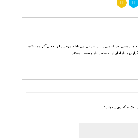
می حقوق برای ابوالفضل آقازاده محفوظ است . هرگونه انتشار فایل های خریداری شده از Tarh20.com به هر روشی غیر قانونی و غیر شرعی می باشد.مهندس ابوالفضل آقازاده بوکت ،
ز علامت‌گذاری شده‌اند
*