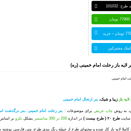
 طرح: 101032
77900 تومان
ان – خرید
لینک مشترکین
 لایه باز رحلت امام خمینی (ره)
ایه باز
زیبا و شیک،
بنر ارتحال امام خمینی
پ به روش
چاپ عریض
برای موضوعات :
بنر رحلت امام خمینی ،بنر درگذشت اما
 سایت
طرح ۲۰
( طرح بیست )
در اندازه
200 در 300 سانتیمتر
بشکل
تکرو
بر اساس 
کاملا لایه باز کار شده و محتوای طرح از جمله رنگ بندی طرح، متن فارسی نوشته 