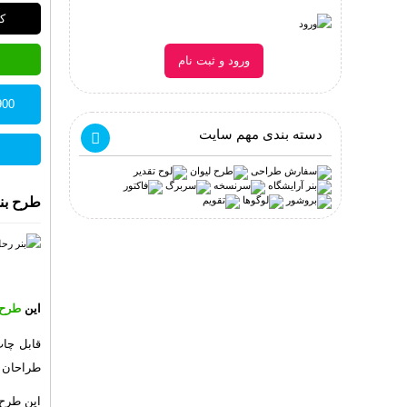
کد
ورود و ثبت نام
77900 توم
دسته بندی مهم سایت
طرح بنر
این
طرح ل
قابل چا
طراحان
این طرح 