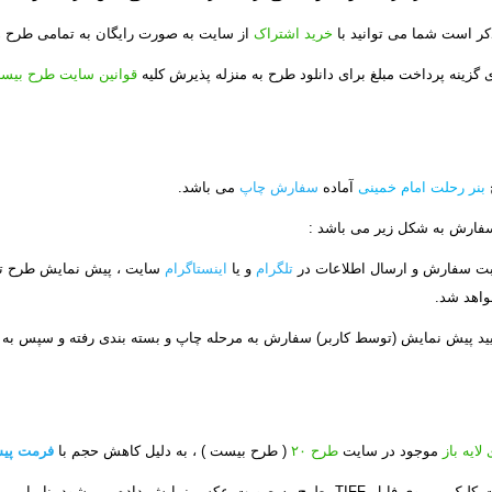
ذکر است شما می توانید با
خرید اشتراک
از سایت به صورت رایگان به تمامی طرح ه
 گزینه پرداخت مبلغ برای دانلود طرح به منزله پذیرش کلیه
قوانین سایت طرح بیس
بنر رحلت امام خمینی
آماده
سفارش چاپ
می باشد.
فارش به شکل زیر می باشد :
بت سفارش و ارسال اطلاعات در
تلگرام
و یا
اینستاگرام
سایت ، پیش نمایش طرح توس
واهد شد.
أیید پیش نمایش (توسط کاربر) سفارش به مرحله چاپ و بسته بندی رفته و سپس به
لایه باز
موجود در سایت
طرح ۲۰
( طرح بیست ) ، به دلیل کاهش حجم با
فرمت پیشرف
در صورت کلیک بر روی فایل TIFF، طرح به صورت عکس نمایش داده می 