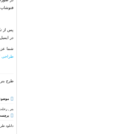
فتوشاپ با
پس از تک
در ایمیل خود
شما عزیز
طراحی /
طرح بنر 
موضوع
بنر
,
رحلت 
برچسب‌
دانلود طرح 