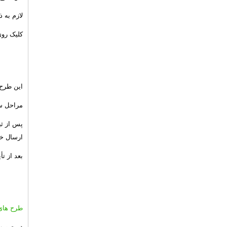
لازم به 
کلیک روی
این طرح
مراحل س
پس از ث
ارسال خ
بعد از ت
طرح های 