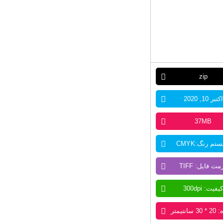
zip
اکتبر 10, 2020
37MB
تم رنگ:CMYK
مت فایل: TIFF
کیفیت: 300dpi
سانتیمتر