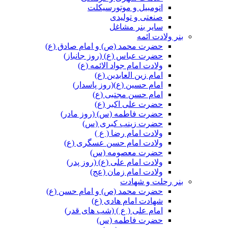
اتومبیل و موتورسیکلت
صنعتی و تولیدی
سایر بنر مشاغل
بنر ولادت ائمه
حضرت محمد (ص) و امام صادق (ع)
حضرت عباس (ع) (روز جانباز)
ولادت امام جواد الائمه (ع)
امام زین العابدین (ع)
امام حسین (ع)(روز پاسدار)
امام حسن مجتبی (ع)
حضرت علی اکبر (ع)
حضرت فاطمه (س) (روز مادر)
حضرت زینب کبری (س)
ولادت امام رضا ( ع )
ولادت امام حسن عسگری (ع)
حضرت معصومه (س)
ولادت امام علی (ع) (روز پدر)
ولادت امام زمان (عج)
بنر رحلت و شهادت
حضرت محمد (ص) و امام حسن (ع)
شهادت امام هادی (ع)
امام علی ( ع ) (شب های قدر)
حضرت فاطمه (س)