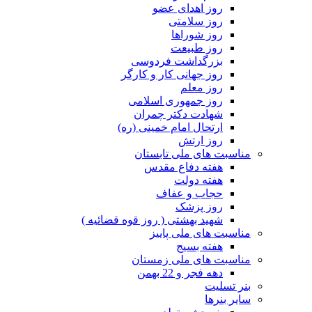
روز اهدای عضو
روز سلامتی
روز شوراها
روز طبیعت
بزرگداشت فردوسی
روز جهانی کار و کارگر
روز معلم
روز جمهوری اسلامی
شهادت دکتر چمران
ارتحال امام خمینی (ره)
روز ارتش
مناسبت های ملی تابستان
هفته دفاع مقدس
هفته دولت
حجاب و عفاف
روز پزشک
شهید بهشتی ( روز قوه قضائیه )
مناسبت های ملی پاییز
هفته بسیج
مناسبت های ملی زمستان
دهه فجر و 22 بهمن
بنر تسلیت
سایر بنرها