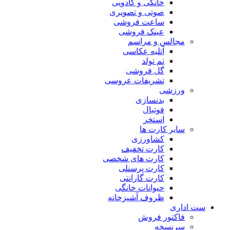
خانگی و کادویی
صوتی و تصویری
ساعت فروشی
عینک فروشی
مجالس و مراسم
آتلیه عکاسی
تم تولد
گل فروشی
تشریفات عروسی
ورزشی
بدنسازی
فوتبال
استخر
سایر کارت ها
کشاورزی
کارت تخفیف
کارت های شخصی
کارت پرسنلی
کارت گارانتی
حیوانات خانگی
ظروف آشپزخانه
ست اداری
فاکتور فروش
سرنسخه