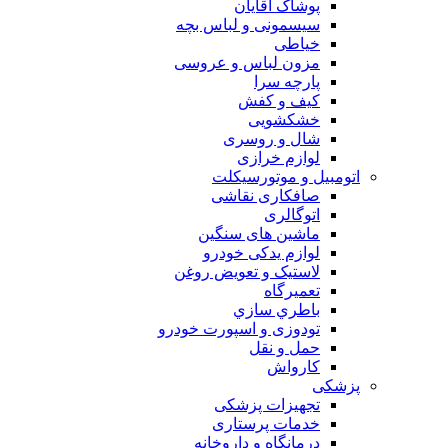
پوشاک آقایان
سیسمونی و لباس بچه
خیاطی
مزون لباس و عروسی
پارچه سرا
کیف و کفش
خشکشویی
شال و روسری
لوازم خرازی
اتومبیل و موتورسیکلت
صافکاری نقاشی
اتوگالری
ماشین های سنگین
لوازم یدکی خودرو
لاستیک و تعویض روغن
تعميرگاه
باطري سازي
تودوزی و اسپورت خودرو
حمل و نقل
کارواش
پزشکی
تجهیزات پزشکی
خدمات پرستاری
درمانگاه و داروخانه