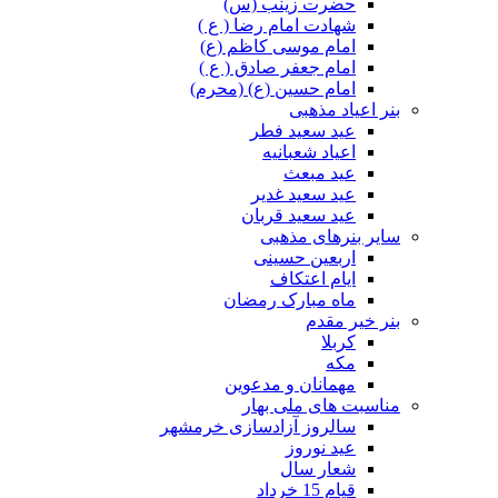
حضرت زینب (س)
شهادت امام رضا ( ع )
امام موسی کاظم (ع)
امام جعفر صادق ( ع )
امام حسین (ع) (محرم)
بنر اعیاد مذهبی
عید سعید فطر
اعیاد شعبانیه
عید مبعث
عید سعید غدیر
عید سعید قربان
سایر بنرهای مذهبی
اربعین حسینی
ایام اعتکاف
ماه مبارک رمضان
بنر خیر مقدم
کربلا
مکه
مهمانان و مدعوین
مناسبت های ملی بهار
سالروز آزادسازی خرمشهر
عید نوروز
شعار سال
قیام 15 خرداد