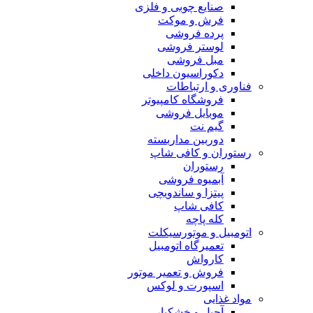
صنایع چوبی و فلزی
فرش و موکت
پرده فروشی
لوستر فروشی
مبل فروشی
دکوراسیون داخلی
فناوری و ارتباطات
فروشگاه كامپيوتر
موبایل فروشی
گیم نت
دوربين مداربسته
رستوران و کافی شاپ
رستوران
آبمیوه فروشی
پیتزا و ساندویچی
کافی شاپ
کله پاچه
اتومبيل و موتورسيكلت
تعمیرگاه اتومبیل
کارواش
فروش و تعمیر موتور
اسپورت و لوکس
مواد غذایی
آجیل و خشکبار