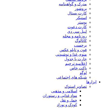
مدرک و گواهینامه
بروشور
کارت پستال
استیکر
پوستر
کارت دعوت
لیبل سی دی
روزنامه و مجله
کاتالوگ
برچسب
فون و تابلو عکس
منوی غذا و نوشیدنی
چارت یا جدول
اعلاميه ترحيم
پاکت خاص
لوگو
شبکه های اجتماعی
ابزارها
تصاویر استوک
اسلامی و مذهبی
مواد غذایی و رستوران
حمل و نقل
کودک و نوزاد