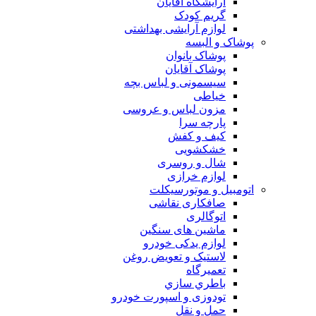
آرایشگاه آقایان
گریم کودک
لوازم آرایشی بهداشتی
پوشاک و البسه
پوشاک بانوان
پوشاک آقایان
سیسمونی و لباس بچه
خیاطی
مزون لباس و عروسی
پارچه سرا
کیف و کفش
خشکشویی
شال و روسری
لوازم خرازی
اتومبیل و موتورسیکلت
صافکاری نقاشی
اتوگالری
ماشین های سنگین
لوازم یدکی خودرو
لاستیک و تعویض روغن
تعميرگاه
باطري سازي
تودوزی و اسپورت خودرو
حمل و نقل