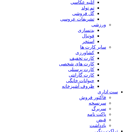
آتلیه عکاسی
تم تولد
گل فروشی
تشریفات عروسی
ورزشی
بدنسازی
فوتبال
استخر
سایر کارت ها
کشاورزی
کارت تخفیف
کارت های شخصی
کارت پرسنلی
کارت گارانتی
حیوانات خانگی
ظروف آشپزخانه
ست اداری
فاکتور فروش
سرنسخه
سربرگ
پاکت نامه
قبض
یادداشت
تراکت رنگی