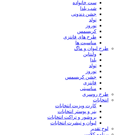
ست خانواده
شب یلدا
جشن دندونی
تولد
نوروز
کریسمس
طرح های فانتزی
مناسبت ها
طرح لیوان و ماگ
ولنتاین
یلدا
تولد
نوروز
جشن کریسمس
فانتزی
مناسبتی
طرح روسری
انتخابات
کارت ویزیت انتخابات
بنر و پوستر انتخابات
بروشور و تراکت انتخابات
لیوان و تیشرت انتخابات
لوح تقدیر
برنامه کلاسی