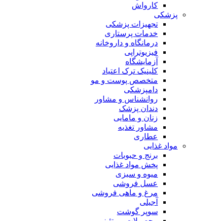
کارواش
پزشکی
تجهیزات پزشکی
خدمات پرستاری
درمانگاه و داروخانه
فیزیوتراپی
آزمایشگاه
کلینیک ترک اعتیاد
متخصص پوست و مو
دامپزشکی
روانشناس و مشاور
دندان پزشک
زنان و مامایی
مشاور تغذیه
عطاری
مواد غذایی
برنج و حبوبات
پخش مواد غذایی
میوه و سبزی
عسل فروشی
مرغ و ماهی فروشی
آجیلی
سوپر گوشت
محصولات پروتئینی