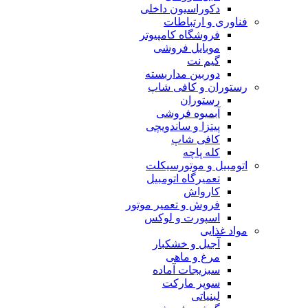
دکوراسیون داخلی
فناوری و ارتباطات
فروشگاه كامپيوتر
موبایل فروشی
گیم نت
دوربين مداربسته
رستوران و کافی شاپ
رستوران
آبمیوه فروشی
پیتزا و ساندویچی
کافی شاپ
کله پاچه
اتومبيل و موتورسيكلت
تعمیرگاه اتومبیل
کارواش
فروش و تعمیر موتور
اسپورت و لوکس
مواد غذایی
آجیل و خشکبار
مرغ و ماهی
سبزیجات آماده
سوپر مارکت
لبنیاتی