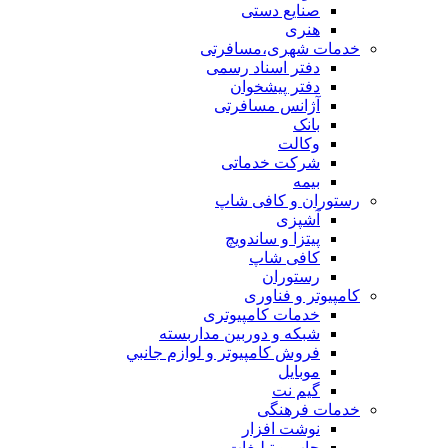
صنایع دستی
هنری
خدمات شهری،مسافرتی
دفتر اسناد رسمی
دفتر پیشخوان
آژانس مسافرتی
بانک
وکالت
شرکت خدماتی
بيمه
رستوران و کافی شاپ
آشپزی
پیتزا و ساندویچ
کافی شاپ
رستوران
کامپیوتر و فناوری
خدمات کامپیوتری
شبكه و دوربين مداربسته
فروش كامپيوتر و لوازم جانبي
موبایل
گیم نت
خدمات فرهنگی
نوشت افزار
چاپ و تبلیغات