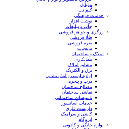
موبایل
گیم نت
خدمات فرهنگی
نوشت افزار
چاپ و تبلیغات
زرگری و جواهر فروشی
طلا فروشی
نقره فروشی
بدلیجات
املاک و ساختمان
پیمانکاری
مشاور املاک
برق و الکتریک
لوازم ایمنی و آتش نشانی
درب و پنجره
مصالح ساختمان
نقاشی ساختمان
تاسیسات ساختمانی
خدمات آسانسور
داربست فلزی
کاشی و سرامیک
ایزوگام
لوازم خانگی و کادویی