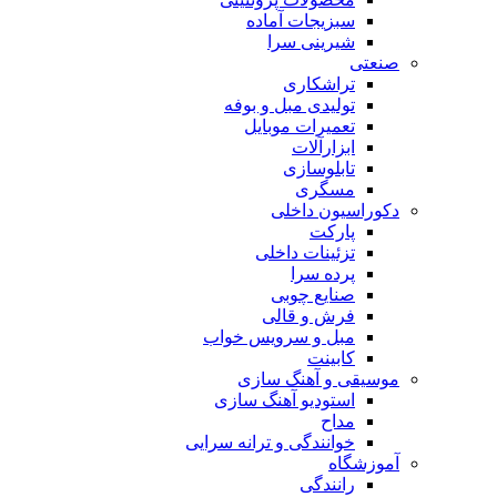
سبزیجات آماده
شیرینی سرا
صنعتی
تراشکاری
تولیدی مبل و بوفه
تعمیرات موبایل
ابزارآلات
تابلوسازی
مسگری
دکوراسیون داخلی
پارکت
تزئینات داخلی
پرده سرا
صنایع چوبی
فرش و قالی
مبل و سرويس خواب
کابینت
موسیقی و آهنگ سازی
استودیو آهنگ سازی
مداح
خوانندگی و ترانه سرایی
آموزشگاه
رانندگی