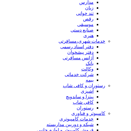
مدارس
زبان
تند خوانی
رقص
موسیقی
صنایع دستی
هنری
خدمات شهری،مسافرتی
دفتر اسناد رسمی
دفتر پیشخوان
آژانس مسافرتی
بانک
وکالت
شرکت خدماتی
بيمه
رستوران و کافی شاپ
آشپزی
پیتزا و ساندویچ
کافی شاپ
رستوران
کامپیوتر و فناوری
خدمات کامپیوتری
شبكه و دوربين مداربسته
فروش كامپيوتر و لوازم جانبي