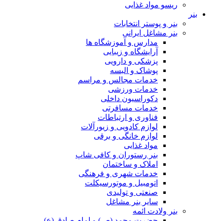
ریسو مواد غذایی
بنر
بنر و پوستر انتخابات
بنر مشاغل ایرانی
مدارس و آموزشگاه ها
آرایشگاه و زیبایی
پزشکی و دارویی
پوشاک و البسه
خدمات مجالس و مراسم
خدمات ورزشی
دکوراسیون داخلی
خدمات مسافرتی
فناوری و ارتباطات
لوازم کادویی و زیورآلات
لوازم خانگی و برقی
مواد غذایی
بنر رستوران و کافی شاپ
املاک و ساختمان
خدمات شهری و فرهنگی
اتومبیل و موتورسیکلت
صنعتی و تولیدی
سایر بنر مشاغل
بنر ولادت ائمه
حضرت محمد (ص) و امام صادق (ع)