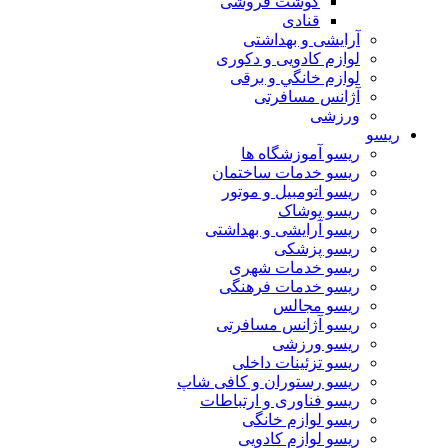
گوشت فروشی
قنادی
آرایشی و بهداشتی
لوازم کادویی و دکوری
لوازم خانگي و برقی
آژانس مسافرتی
ورزشی
ریسو
ریسو آموزشگاه ها
ریسو خدمات ساختمان
ریسو اتومبیل و موتور
ریسو پوشاک
ریسو آرایشی و بهداشتی
ریسو پزشکی
ریسو خدمات شهری
ریسو خدمات فرهنگی
ریسو مجالس
ریسو آژانس مسافرتی
ریسو ورزشی
ریسو تزئینات داخلی
ریسو رستوران و کافی شاپ
ریسو فناوری و ارتباطات
ریسو لوازم خانگی
ریسو لوازم کادویی