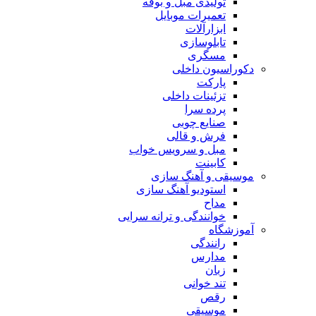
تولیدی مبل و بوفه
تعمیرات موبایل
ابزارآلات
تابلوسازی
مسگری
دکوراسیون داخلی
پارکت
تزئینات داخلی
پرده سرا
صنایع چوبی
فرش و قالی
مبل و سرويس خواب
کابینت
موسیقی و آهنگ سازی
استودیو آهنگ سازی
مداح
خوانندگی و ترانه سرایی
آموزشگاه
رانندگی
مدارس
زبان
تند خوانی
رقص
موسیقی