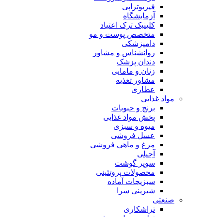
فیزیوتراپی
آزمایشگاه
کلینیک ترک اعتیاد
متخصص پوست و مو
دامپزشکی
روانشناس و مشاور
دندان پزشک
زنان و مامایی
مشاور تغذیه
عطاری
مواد غذایی
برنج و حبوبات
پخش مواد غذایی
میوه و سبزی
عسل فروشی
مرغ و ماهی فروشی
آجیلی
سوپر گوشت
محصولات پروتئینی
سبزیجات آماده
شیرینی سرا
صنعتی
تراشکاری