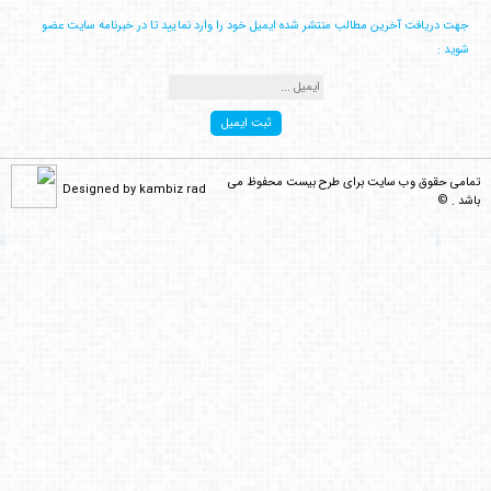
جهت دریافت آخرین مطالب منتشر شده ایمیل خود را وارد نمایید تا در خبرنامه سایت عضو
کامبیز راد
می گوید :
شوید :
سلام . داخل فایل همون طرح رنگ های د [...]
Behzadi
می گوید :
تمامی حقوق وب سایت برای طرح بیست محفوظ می
سلام این طرح برای من فقط رنگ آبی رو [...]
Designed by kambiz rad
باشد . ©
کامبیز راد
می گوید :
سلام . باید تمام لایه ها و زیر لایه [...]
محمد اصغری
می گوید :
طرح خریداری شد . چشمی لایه ها رو فع [...]