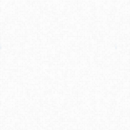
طرح لایه باز قشنگ و زیبائی هست.خدا [...]
کامبیز راد
می گوید :
سلام . کنار هر طرح لینک مشترکین نوش [...]
کامبیز راد
می گوید :
به سلامتی . خوش اومدین . در خدمتیم [...]
علی مرادی
می گوید :
سلام من الان اشتراک خریداری کردم می [...]