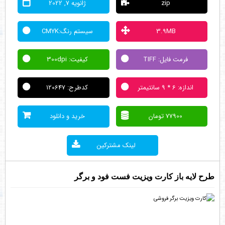
zip
ژانویه 7, 2022
3.9MB
سیستم رنگ:CMYK
فرمت فایل: TIFF
کیفیت: 300dpi
اندازه: 6 * 9 سانتیمتر
کدطرح: 120647
77900 تومان
خرید و دانلود
لینک مشترکین
طرح لایه باز کارت ویزیت فست فود و برگر