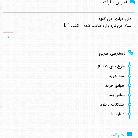
آخرین نظرات
علی مرادی
می گوید :
سلام من تازه وارد سایت شدم . انشاء [...]
hamed s.p
می گوید :
دسترسی سریع
نماد این لوگو ( چرم مشهد ) نشانه و [...]
طرح های لایه باز
سبد خرید
کامبیز راد
می گوید :
سوابق خرید
سلام . خیلی ممنون نه دوست عزیز انتش [...]
تماس باما
مشکلات دانلود
درباره ما
رضا قرا
می گوید :
سلام وقت بخیر فرمودید انتشار طرح ها [...]
خبرنامه