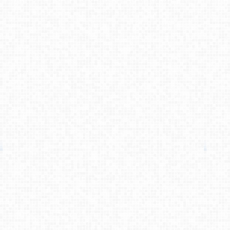
قائم افضلی
می گوید :
سلام میشه از شما سفارش طراحی یه لوگ [...]
کامبیز راد
می گوید :
لطفا برای ارتباط با کارشناسان ما از [...]
کامبیز راد
می گوید :
خواهش میکنم . نظر لطف شماست [...]
اصغر کلاته
می گوید :
ممنون. چندین مورد سوال نیز دارم. که [...]
اصغر کلاته
می گوید :