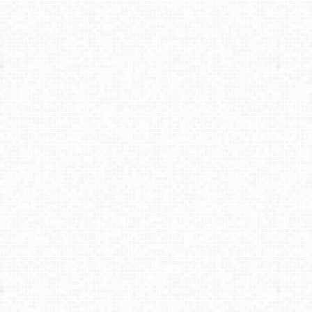
کامبیز راد
می گوید :
سلام . لطفا از طریق واتس اپ یا تلگر [...]
حسین زاهدی
می گوید :
سلام قیمت کارت ویزیت با لوگوی بیمه [...]
مبینا جهانگیری
می گوید :
سلام من امروز اشتراک خریدم و هیچ فا [...]
کامبیز راد
می گوید :
سلام . بله . لطفا به پشتیبانی سایت [...]