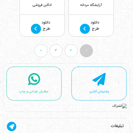
آرایشگاه مردانه
ادکلن فروشی
بازدید : 1765
بازدید : 1330
دانلود
دانلود
طرح
طرح
»
3
2
1
پشتیبانی آنلاین
سفارش طراحی و چاپ
تبلیغات