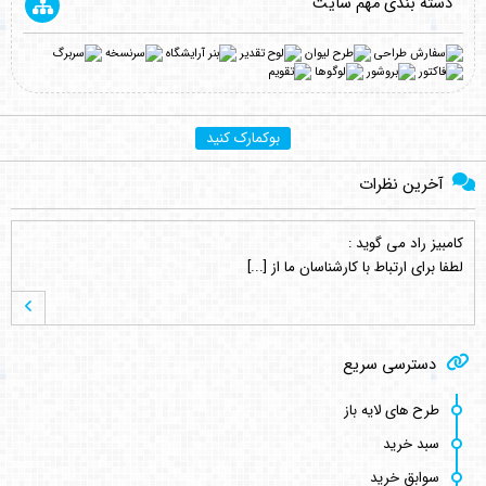
دسته بندی مهم سایت
بوکمارک کنید
آخرین نظرات
کامبیز راد
می گوید :
لطفا برای ارتباط با کارشناسان ما از [...]
کامبیز راد
می گوید :
دسترسی سریع
خواهش میکنم . نظر لطف شماست [...]
طرح های لایه باز
سبد خرید
اصغر کلاته
می گوید :
سوابق خرید