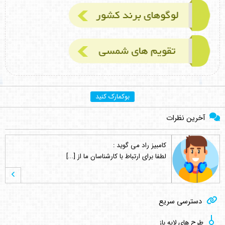
بوکمارک کنید
آخرین نظرات
کامبیز راد
می گوید :
لطفا برای ارتباط با کارشناسان ما از [...]
کامبیز راد
می گوید :
دسترسی سریع
خواهش میکنم . نظر لطف شماست [...]
طرح های لایه باز