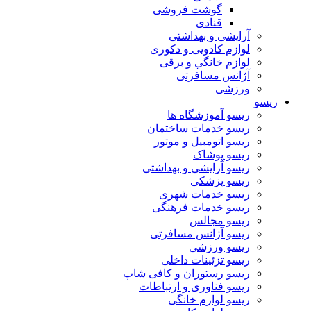
گوشت فروشی
قنادی
آرایشی و بهداشتی
لوازم کادویی و دکوری
لوازم خانگي و برقی
آژانس مسافرتی
ورزشی
ریسو
ریسو آموزشگاه ها
ریسو خدمات ساختمان
ریسو اتومبیل و موتور
ریسو پوشاک
ریسو آرایشی و بهداشتی
ریسو پزشکی
ریسو خدمات شهری
ریسو خدمات فرهنگی
ریسو مجالس
ریسو آژانس مسافرتی
ریسو ورزشی
ریسو تزئینات داخلی
ریسو رستوران و کافی شاپ
ریسو فناوری و ارتباطات
ریسو لوازم خانگی