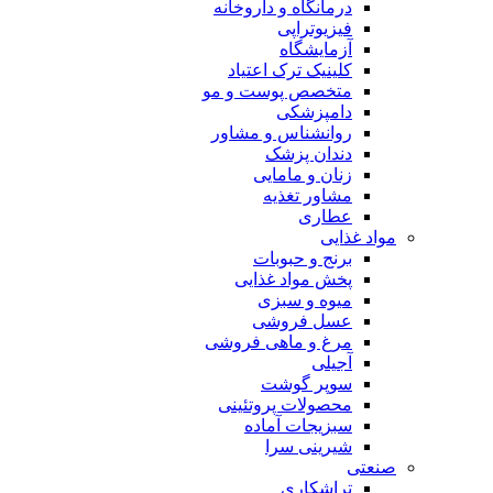
درمانگاه و داروخانه
فیزیوتراپی
آزمایشگاه
کلینیک ترک اعتیاد
متخصص پوست و مو
دامپزشکی
روانشناس و مشاور
دندان پزشک
زنان و مامایی
مشاور تغذیه
عطاری
مواد غذایی
برنج و حبوبات
پخش مواد غذایی
میوه و سبزی
عسل فروشی
مرغ و ماهی فروشی
آجیلی
سوپر گوشت
محصولات پروتئینی
سبزیجات آماده
شیرینی سرا
صنعتی
تراشکاری