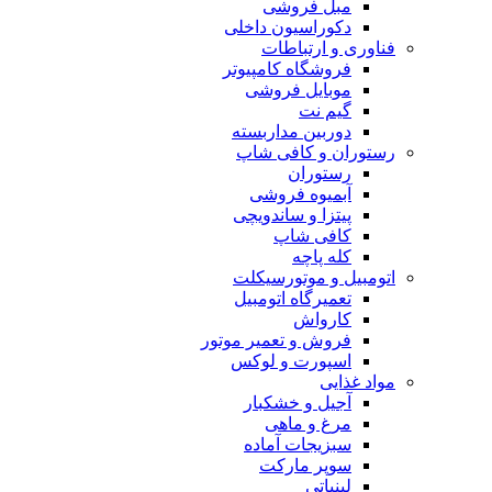
مبل فروشی
دکوراسیون داخلی
فناوری و ارتباطات
فروشگاه كامپيوتر
موبایل فروشی
گیم نت
دوربين مداربسته
رستوران و کافی شاپ
رستوران
آبمیوه فروشی
پیتزا و ساندویچی
کافی شاپ
کله پاچه
اتومبيل و موتورسيكلت
تعمیرگاه اتومبیل
کارواش
فروش و تعمیر موتور
اسپورت و لوکس
مواد غذایی
آجیل و خشکبار
مرغ و ماهی
سبزیجات آماده
سوپر مارکت
لبنیاتی