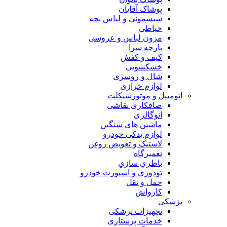
پوشاک آقایان
سیسمونی و لباس بچه
خیاطی
مزون لباس و عروسی
پارچه سرا
کیف و کفش
خشکشویی
شال و روسری
لوازم خرازی
اتومبیل و موتورسیکلت
صافکاری نقاشی
اتوگالری
ماشین های سنگین
لوازم یدکی خودرو
لاستیک و تعویض روغن
تعميرگاه
باطري سازي
تودوزی و اسپورت خودرو
حمل و نقل
کارواش
پزشکی
تجهیزات پزشکی
خدمات پرستاری