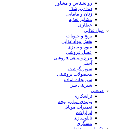
روانشناس و مشاور
دندان پزشک
زنان و مامایی
مشاور تغذیه
عطاری
مواد غذایی
برنج و حبوبات
پخش مواد غذایی
میوه و سبزی
عسل فروشی
مرغ و ماهی فروشی
آجیلی
سوپر گوشت
محصولات پروتئینی
سبزیجات آماده
شیرینی سرا
صنعتی
تراشکاری
تولیدی مبل و بوفه
تعمیرات موبایل
ابزارآلات
تابلوسازی
مسگری
دکوراسیون داخلی