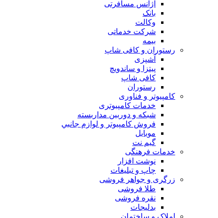
آژانس مسافرتی
بانک
وکالت
شرکت خدماتی
بيمه
رستوران و کافی شاپ
آشپزی
پیتزا و ساندویچ
کافی شاپ
رستوران
کامپیوتر و فناوری
خدمات کامپیوتری
شبكه و دوربين مداربسته
فروش كامپيوتر و لوازم جانبي
موبایل
گیم نت
خدمات فرهنگی
نوشت افزار
چاپ و تبلیغات
زرگری و جواهر فروشی
طلا فروشی
نقره فروشی
بدلیجات
املاک و ساختمان