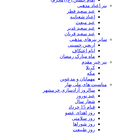
بنر اعیاد مذهبی
عید سعید فطر
اعیاد شعبانیه
عید مبعث
عید سعید غدیر
عید سعید قربان
سایر بنرهای مذهبی
اربعین حسینی
ایام اعتکاف
ماه مبارک رمضان
بنر خیر مقدم
کربلا
مکه
مهمانان و مدعوین
مناسبت های ملی بهار
سالروز آزادسازی خرمشهر
عید نوروز
شعار سال
قیام 15 خرداد
روز اهدای عضو
روز سلامتی
روز شوراها
روز طبیعت