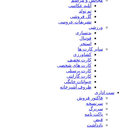
مجالس و مراسم
آتلیه عکاسی
تم تولد
گل فروشی
تشریفات عروسی
ورزشی
بدنسازی
فوتبال
استخر
سایر کارت ها
کشاورزی
کارت تخفیف
کارت های شخصی
کارت پرسنلی
کارت گارانتی
حیوانات خانگی
ظروف آشپزخانه
ست اداری
فاکتور فروش
سرنسخه
سربرگ
پاکت نامه
قبض
یادداشت