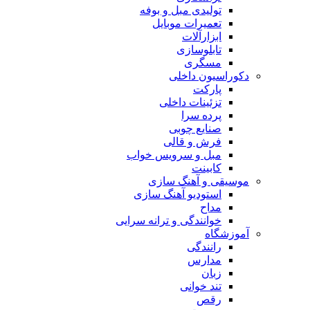
تولیدی مبل و بوفه
تعمیرات موبایل
ابزارآلات
تابلوسازی
مسگری
دکوراسیون داخلی
پارکت
تزئینات داخلی
پرده سرا
صنایع چوبی
فرش و قالی
مبل و سرويس خواب
کابینت
موسیقی و آهنگ سازی
استودیو آهنگ سازی
مداح
خوانندگی و ترانه سرایی
آموزشگاه
رانندگی
مدارس
زبان
تند خوانی
رقص