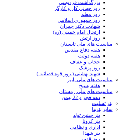
بزرگداشت فردوسی
روز جهانی کار و کارگر
روز معلم
روز جمهوری اسلامی
شهادت دکتر چمران
ارتحال امام خمینی (ره)
روز ارتش
مناسبت های ملی تابستان
هفته دفاع مقدس
هفته دولت
حجاب و عفاف
روز پزشک
شهید بهشتی ( روز قوه قضائیه )
مناسبت های ملی پاییز
هفته بسیج
مناسبت های ملی زمستان
دهه فجر و 22 بهمن
بنر تسلیت
سایر بنرها
بنر جشن تولد
بنر کرونا
اداری و نظامی
بنر شهدا
روز قدس