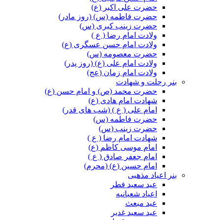
حضرت علی اکبر (ع)
حضرت فاطمه (س) (روز مادر)
حضرت زینب کبری (س)
ولادت امام رضا ( ع )
ولادت امام حسن عسگری (ع)
حضرت معصومه (س)
ولادت امام علی (ع) (روز پدر)
ولادت امام زمان (عج)
بنر رحلت و شهادت
حضرت محمد (ص) و امام حسن (ع)
شهادت امام هادی (ع)
امام علی ( ع ) (شب های قدر)
حضرت فاطمه (س)
حضرت زینب (س)
شهادت امام رضا ( ع )
امام موسی کاظم (ع)
امام جعفر صادق ( ع )
امام حسین (ع) (محرم)
بنر اعیاد مذهبی
عید سعید فطر
اعیاد شعبانیه
عید مبعث
عید سعید غدیر