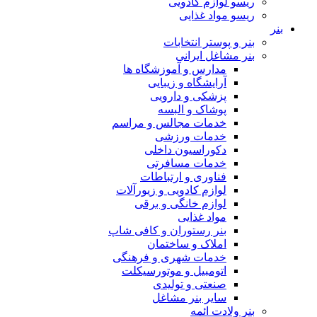
ریسو لوازم کادویی
ریسو مواد غذایی
بنر
بنر و پوستر انتخابات
بنر مشاغل ایرانی
مدارس و آموزشگاه ها
آرایشگاه و زیبایی
پزشکی و دارویی
پوشاک و البسه
خدمات مجالس و مراسم
خدمات ورزشی
دکوراسیون داخلی
خدمات مسافرتی
فناوری و ارتباطات
لوازم کادویی و زیورآلات
لوازم خانگی و برقی
مواد غذایی
بنر رستوران و کافی شاپ
املاک و ساختمان
خدمات شهری و فرهنگی
اتومبیل و موتورسیکلت
صنعتی و تولیدی
سایر بنر مشاغل
بنر ولادت ائمه