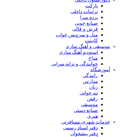
پارکت
تزئینات داخلی
پرده سرا
صنایع چوبی
فرش و قالی
مبل و سرويس خواب
کابینت
موسیقی و آهنگ سازی
استودیو آهنگ سازی
مداح
خوانندگی و ترانه سرایی
آموزشگاه
رانندگی
مدارس
زبان
تند خوانی
رقص
موسیقی
صنایع دستی
هنری
خدمات شهری،مسافرتی
دفتر اسناد رسمی
دفتر پیشخوان