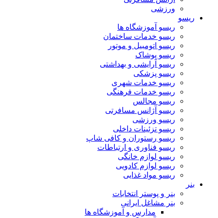
ورزشی
ریسو
ریسو آموزشگاه ها
ریسو خدمات ساختمان
ریسو اتومبیل و موتور
ریسو پوشاک
ریسو آرایشی و بهداشتی
ریسو پزشکی
ریسو خدمات شهری
ریسو خدمات فرهنگی
ریسو مجالس
ریسو آژانس مسافرتی
ریسو ورزشی
ریسو تزئینات داخلی
ریسو رستوران و کافی شاپ
ریسو فناوری و ارتباطات
ریسو لوازم خانگی
ریسو لوازم کادویی
ریسو مواد غذایی
بنر
بنر و پوستر انتخابات
بنر مشاغل ایرانی
مدارس و آموزشگاه ها