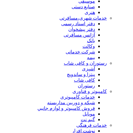
موسیقی
صنایع دستی
هنری
خدمات شهری،مسافرتی
دفتر اسناد رسمی
دفتر پیشخوان
آژانس مسافرتی
بانک
وکالت
شرکت خدماتی
بيمه
رستوران و کافی شاپ
آشپزی
پیتزا و ساندویچ
کافی شاپ
رستوران
کامپیوتر و فناوری
خدمات کامپیوتری
شبكه و دوربين مداربسته
فروش كامپيوتر و لوازم جانبي
موبایل
گیم نت
خدمات فرهنگی
نوشت افزار