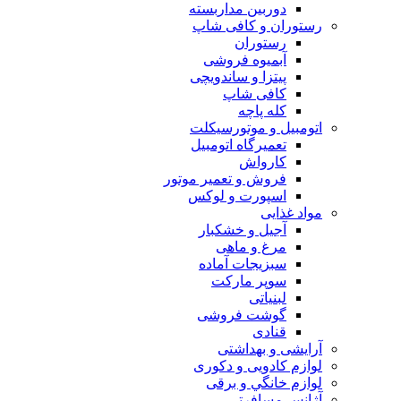
دوربين مداربسته
رستوران و کافی شاپ
رستوران
آبمیوه فروشی
پیتزا و ساندویچی
کافی شاپ
کله پاچه
اتومبيل و موتورسيكلت
تعمیرگاه اتومبیل
کارواش
فروش و تعمیر موتور
اسپورت و لوکس
مواد غذایی
آجیل و خشکبار
مرغ و ماهی
سبزیجات آماده
سوپر مارکت
لبنیاتی
گوشت فروشی
قنادی
آرایشی و بهداشتی
لوازم کادویی و دکوری
لوازم خانگي و برقی
آژانس مسافرتی