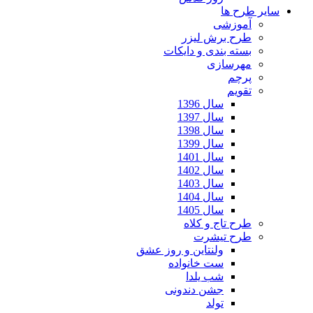
سایر طرح ها
آموزشی
طرح برش لیزر
بسته بندی و دایکات
مهرسازی
پرچم
تقویم
سال 1396
سال 1397
سال 1398
سال 1399
سال 1401
سال 1402
سال 1403
سال 1404
سال 1405
طرح تاج و کلاه
طرح تیشرت
ولنتاین و روز عشق
ست خانواده
شب یلدا
جشن دندونی
تولد