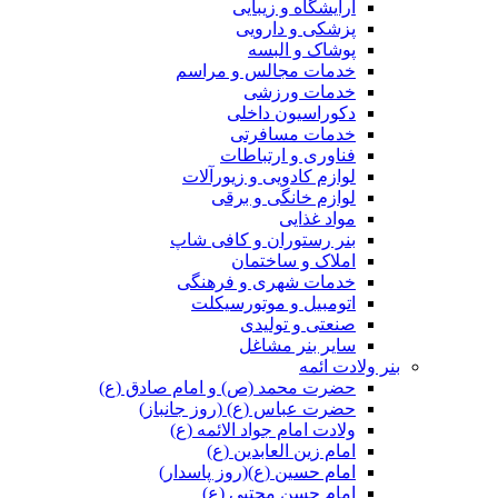
آرایشگاه و زیبایی
پزشکی و دارویی
پوشاک و البسه
خدمات مجالس و مراسم
خدمات ورزشی
دکوراسیون داخلی
خدمات مسافرتی
فناوری و ارتباطات
لوازم کادویی و زیورآلات
لوازم خانگی و برقی
مواد غذایی
بنر رستوران و کافی شاپ
املاک و ساختمان
خدمات شهری و فرهنگی
اتومبیل و موتورسیکلت
صنعتی و تولیدی
سایر بنر مشاغل
بنر ولادت ائمه
حضرت محمد (ص) و امام صادق (ع)
حضرت عباس (ع) (روز جانباز)
ولادت امام جواد الائمه (ع)
امام زین العابدین (ع)
امام حسین (ع)(روز پاسدار)
امام حسن مجتبی (ع)