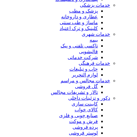
خدمات پزشکی
پزشک و مطب
عطاری و داروخانه
ماساژ و طب سنتی
کلینیک و ترک اعتیاد
خدمات شهری
بیمه
تاکسی تلفنی و پیک
قالیشویی
شرکت خدماتی
خدمات فرهنگی
چاپ و تبليغات
لوازم التحریر
خدمات مجالس و مراسم
گل فروشی
تالار و تشریفات مجالس
دکور و تزئینات داخلی
کابینت سازی
کالای خواب
صنایع چوبی و فلزی
فرش و موکت
پرده فروشی
لوستر فروشی