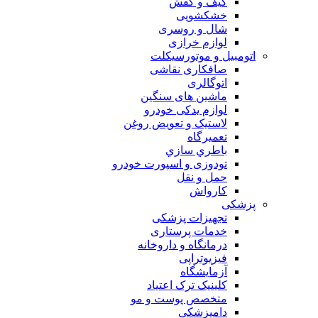
کیف و کفش
خشکشویی
شال و روسری
لوازم خرازی
اتومبیل و موتورسیکلت
صافکاری نقاشی
اتوگالری
ماشین های سنگین
لوازم یدکی خودرو
لاستیک و تعویض روغن
تعميرگاه
باطري سازي
تودوزی و اسپورت خودرو
حمل و نقل
کارواش
پزشکی
تجهیزات پزشکی
خدمات پرستاری
درمانگاه و داروخانه
فیزیوتراپی
آزمایشگاه
کلینیک ترک اعتیاد
متخصص پوست و مو
دامپزشکی