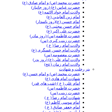
حضرت محمد (ص) و امام صادق (ع)
حضرت عباس (ع) (روز جانباز)
ولادت امام جواد الائمه (ع)
امام زین العابدین (ع)
امام حسین (ع)(روز پاسدار)
امام حسن مجتبی (ع)
حضرت علی اکبر (ع)
حضرت فاطمه (س) (روز مادر)
حضرت زینب کبری (س)
ولادت امام رضا ( ع )
ولادت امام حسن عسگری (ع)
حضرت معصومه (س)
ولادت امام علی (ع) (روز پدر)
ولادت امام زمان (عج)
بنر رحلت و شهادت
حضرت محمد (ص) و امام حسن (ع)
شهادت امام هادی (ع)
امام علی ( ع ) (شب های قدر)
حضرت فاطمه (س)
حضرت زینب (س)
شهادت امام رضا ( ع )
امام موسی کاظم (ع)
امام جعفر صادق ( ع )
امام حسین (ع) (محرم)