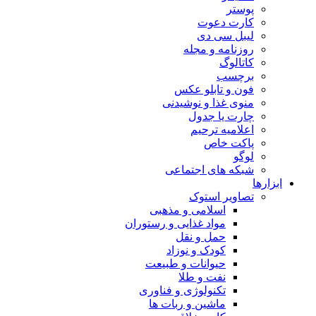
پوستر
کارت دعوت
لیبل سی دی
روزنامه و مجله
کاتالوگ
برچسب
فون و تابلو عکس
منوی غذا و نوشیدنی
چارت یا جدول
اعلاميه ترحيم
پاکت خاص
لوگو
شبکه های اجتماعی
ابزارها
تصاویر استوک
اسلامی و مذهبی
مواد غذایی و رستوران
حمل و نقل
کودک و نوزاد
حیوانات و طبیعت
نفت و طلا
تکنولوژی و فناوری
ماشین و ربات ها