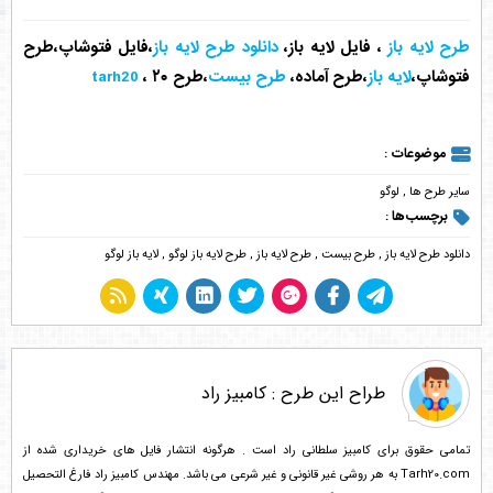
طرح لایه باز
، فایل لایه باز،
دانلود طرح لایه باز
،فایل فتوشاپ،طرح
فتوشاپ،
لایه باز
،طرح آماده،
طرح بیست
،طرح ۲۰ ،
tarh20
موضوعات :
سایر طرح ها
,
لوگو
برچسب‌ها :
دانلود طرح لایه باز
,
طرح بیست
,
طرح لایه باز
,
طرح لایه باز لوگو
,
لایه باز لوگو
طراح این طرح :
کامبیز راد
تمامی حقوق برای کامبیز سلطانی راد است . هرگونه انتشار فایل های خریداری شده از
Tarh20.com به هر روشی غیر قانونی و غیر شرعی می باشد. مهندس کامبیز راد فارغ التحصیل