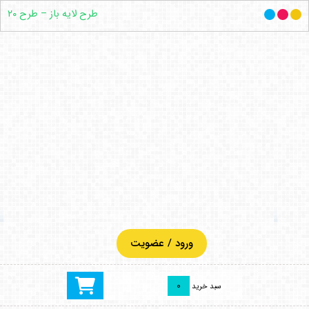
طرح لایه باز – طرح ۲۰
ورود / عضویت
0
سبد خرید