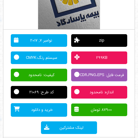
zip
نوامبر 7, 2017
299KB
سیستم رنگ:CMYK
فرمت فایل: CDR،PNG،EPS
کیفیت: نامحدود
اندازه: نامحدود
کد طرح: 21069
87900 تومان
خرید و دانلود
لینک مشترکین