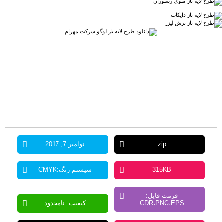
zip
نوامبر 7, 2017
315KB
سیستم رنگ:CMYK
فرمت فایل:
CDR،PNG،EPS
کیفیت: نامحدود