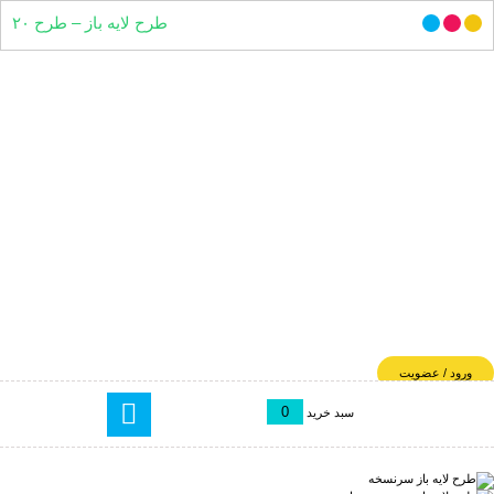
طرح لایه باز – طرح ۲۰
ورود / عضویت
0
سبد خرید