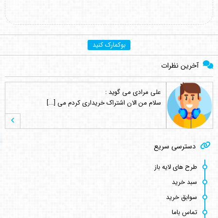
علی مرادی
می گوید :
بوکمارک کنید
سلام من الان اشتراک خریداری کردم می [...]
آخرین نظرات
علی مرادی
می گوید :
سلام من تازه وارد سایت شدم . انشاء [...]
hamed s.p
می گوید :
دسترسی سریع
نماد این لوگو ( چرم مشهد ) نشانه و [...]
طرح های لایه باز
سبد خرید
سوابق خرید
کامبیز راد
می گوید :
سلام . خیلی ممنون نه دوست عزیز انتش [...]
تماس باما