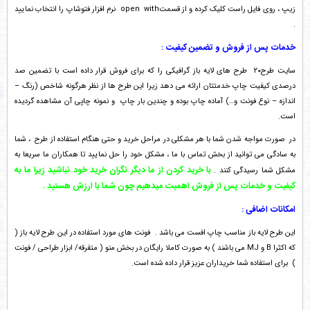
زیپ ، روی فایل راست کلیک کرده و از قسمتopen with نرم افزار فتوشاپ را انتخاب نمایید
.
خدمات پس از فروش و تضمین کیفیت
:
سایت طرح۲۰ طرح های لایه باز گرافیکی را که برای فروش قرار داده است با تضمین صد
درصدی کیفیت چاپ خدمتتان ارائه می دهد زیرا این طرح ها از نظر هرگونه شاخص (رنگ –
اندازه – نوع فونت و…) آماده چاپ بوده و چندین بار چاپ و نمونه چاپی آن مشاهده گردیده
است.
در صورت مواجه شدن شما با هر مشکلی در مراحل خرید و حتی هنگام استفاده از طرح ، شما
به سادگی می توانید از بخش تماس با ما ، مشکل خود را حل نمایید تا همکاران ما سریعا به
با خرید کردن از ما دیگر نگران خرید خود نباشید زیرا ما به
مشکل شما رسیدگی کنند .
کیفیت و خدمات پس از فروش اهمیت میدهیم چون شما با ارزش هستید .
امکانات اضافی
:
این طرح لایه باز مناسب چاپ افست می باشد . فونت های مورد استفاده در این طرح لایه باز (
که اکثرا B و MJ می باشند ) به صورت کاملا رایگان در بخش منو ( متفرقه/ ابزار طراحی / فونت
) برای استفاده شما خریداران عزیز قرار داده شده است.