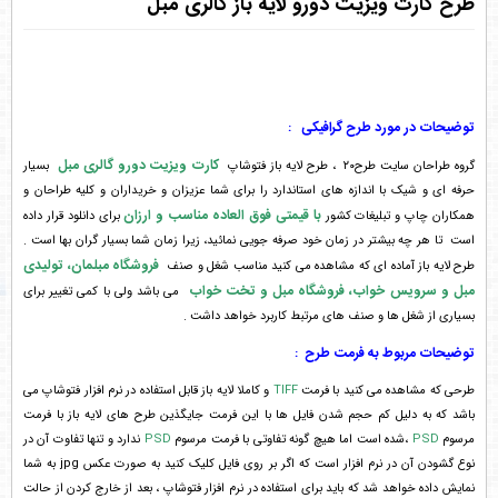
طرح کارت ویزیت دورو لایه باز گالری مبل
توضیحات در مورد طرح گرافیکی
:
کارت ویزیت دورو گالری مبل
گروه طراحان سایت طرح۲۰ ، طرح لایه باز فتوشاپ
بسیار
حرفه ای و شیک با اندازه های استاندارد را برای شما عزیزان و خریداران و کلیه طراحان و
با قیمتی فوق العاده مناسب و ارزان
همکاران چاپ و تبلیغات کشور
برای دانلود قرار داده
است تا هر چه بیشتر در زمان خود صرفه جویی نمائید، زیرا زمان شما بسیار گران بها است .
فروشگاه مبلمان، تولیدی
طرح لایه باز آماده ای که مشاهده می کنید مناسب شغل و صنف
مبل و سرویس خواب، فروشگاه مبل و تخت خواب
می باشد ولی با کمی تغییر برای
بسیاری از شغل ها و صنف های مرتبط کاربرد خواهد داشت .
توضیحات مربوط به فرمت طرح
:
طرحی که مشاهده می کنید با فرمت
TIFF
و کاملا لایه باز قابل استفاده در نرم افزار فتوشاپ می
باشد که به دلیل کم حجم شدن فایل ها با این فرمت جایگذین طرح های لایه باز با فرمت
مرسوم
PSD
،شده است اما هیچ گونه تفاوتی با فرمت مرسوم
PSD
ندارد و تنها تفاوت آن در
نوع گشودن آن در نرم افزار است که اگر بر روی فایل کلیک کنید به صورت عکس jpg به شما
نمایش داده خواهد شد که باید برای استفاده در نرم افزار فتوشاپ ، بعد از خارج کردن از حالت