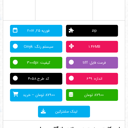
zip
فوریه 25, 2017
1.46MB
سيستم رنگ: Cmyk
فرمت فايل: tiff
كيفيت: 300dpi
اندازه: 9*6
کد طرح:4058
87900 تومان
87900 تومان – خرید
لینک مشترکین