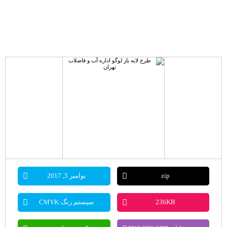
zip
نوامبر 5, 2017
236KB
سیستم رنگ:CMYK