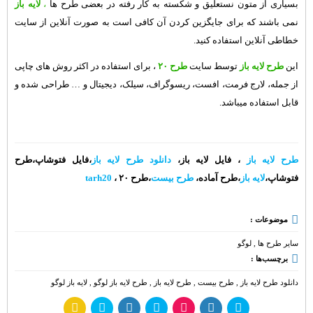
بسیاری از متون نستعلیق و شکسته به کار رفته در بعضی
طرح ها
،
لایه باز
نمی باشند که برای جایگزین کردن آن کافی است به صورت آنلاین از
سایت
خطاطی آنلاین
استفاده کنید.
این
طرح لایه باز
توسط سایت
طرح ۲۰
، برای استفاده در اکثر روش های چاپی
از جمله، لارج فرمت، افست، ریسوگراف، سیلک، دیجیتال و … طراحی شده و
قابل استفاده میباشد.
طرح لایه باز
، فایل لایه باز،
دانلود طرح لایه باز
،فایل فتوشاپ،طرح
فتوشاپ،
لایه باز
،طرح آماده،
طرح بیست
،طرح ۲۰ ،
tarh20
موضوعات :
سایر طرح ها
,
لوگو
برچسب‌ها :
دانلود طرح لایه باز
,
طرح بیست
,
طرح لایه باز
,
طرح لایه باز لوگو
,
لایه باز لوگو