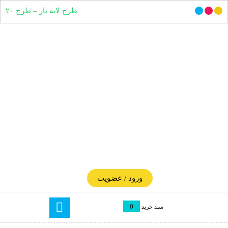
طرح لایه باز – طرح ۲۰
ورود / عضویت
0
سبد خرید