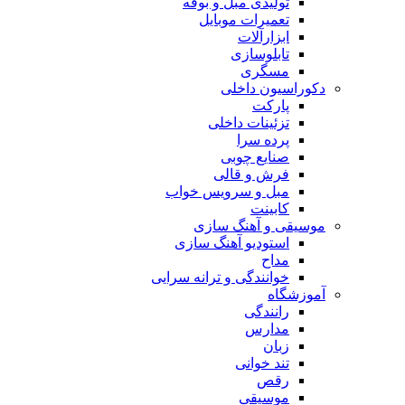
تولیدی مبل و بوفه
تعمیرات موبایل
ابزارآلات
تابلوسازی
مسگری
دکوراسیون داخلی
پارکت
تزئینات داخلی
پرده سرا
صنایع چوبی
فرش و قالی
مبل و سرويس خواب
کابینت
موسیقی و آهنگ سازی
استودیو آهنگ سازی
مداح
خوانندگی و ترانه سرایی
آموزشگاه
رانندگی
مدارس
زبان
تند خوانی
رقص
موسیقی