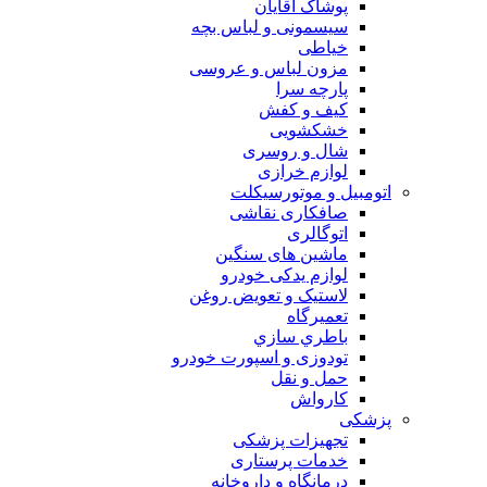
پوشاک آقایان
سیسمونی و لباس بچه
خیاطی
مزون لباس و عروسی
پارچه سرا
کیف و کفش
خشکشویی
شال و روسری
لوازم خرازی
اتومبیل و موتورسیکلت
صافکاری نقاشی
اتوگالری
ماشین های سنگین
لوازم یدکی خودرو
لاستیک و تعویض روغن
تعميرگاه
باطري سازي
تودوزی و اسپورت خودرو
حمل و نقل
کارواش
پزشکی
تجهیزات پزشکی
خدمات پرستاری
درمانگاه و داروخانه