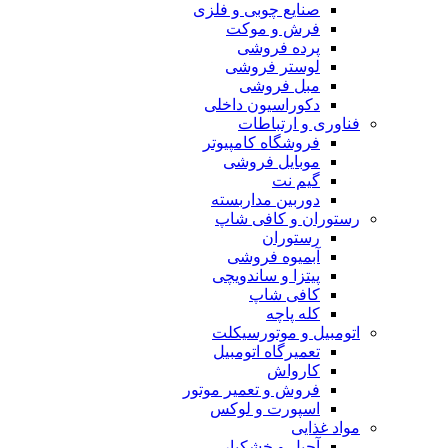
صنایع چوبی و فلزی
فرش و موکت
پرده فروشی
لوستر فروشی
مبل فروشی
دکوراسیون داخلی
فناوری و ارتباطات
فروشگاه كامپيوتر
موبایل فروشی
گیم نت
دوربين مداربسته
رستوران و کافی شاپ
رستوران
آبمیوه فروشی
پیتزا و ساندویچی
کافی شاپ
کله پاچه
اتومبيل و موتورسيكلت
تعمیرگاه اتومبیل
کارواش
فروش و تعمیر موتور
اسپورت و لوکس
مواد غذایی
آجیل و خشکبار