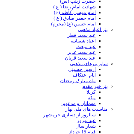
حضرت زینب (س)
شهادت امام رضا ( ع )
امام موسی کاظم (ع)
امام جعفر صادق ( ع )
امام حسین (ع) (محرم)
بنر اعیاد مذهبی
عید سعید فطر
اعیاد شعبانیه
عید مبعث
عید سعید غدیر
عید سعید قربان
سایر بنرهای مذهبی
اربعین حسینی
ایام اعتکاف
ماه مبارک رمضان
بنر خیر مقدم
کربلا
مکه
مهمانان و مدعوین
مناسبت های ملی بهار
سالروز آزادسازی خرمشهر
عید نوروز
شعار سال
قیام 15 خرداد