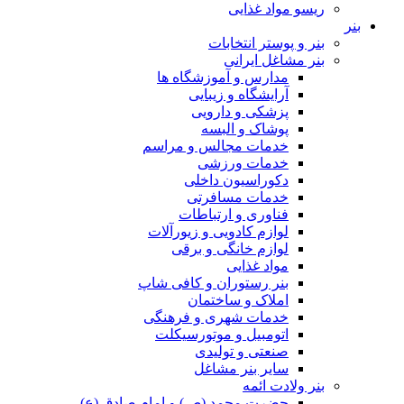
ریسو مواد غذایی
بنر
بنر و پوستر انتخابات
بنر مشاغل ایرانی
مدارس و آموزشگاه ها
آرایشگاه و زیبایی
پزشکی و دارویی
پوشاک و البسه
خدمات مجالس و مراسم
خدمات ورزشی
دکوراسیون داخلی
خدمات مسافرتی
فناوری و ارتباطات
لوازم کادویی و زیورآلات
لوازم خانگی و برقی
مواد غذایی
بنر رستوران و کافی شاپ
املاک و ساختمان
خدمات شهری و فرهنگی
اتومبیل و موتورسیکلت
صنعتی و تولیدی
سایر بنر مشاغل
بنر ولادت ائمه
حضرت محمد (ص) و امام صادق (ع)