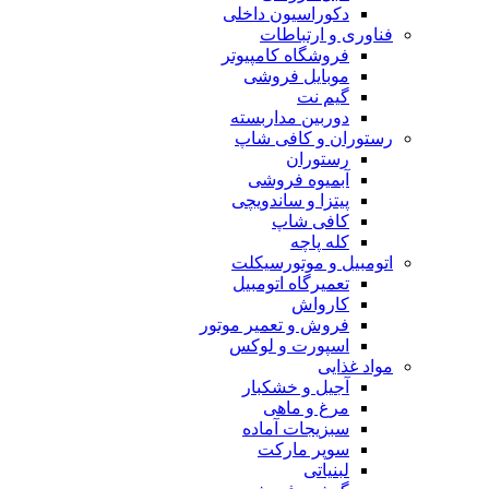
دکوراسیون داخلی
فناوری و ارتباطات
فروشگاه كامپيوتر
موبایل فروشی
گیم نت
دوربين مداربسته
رستوران و کافی شاپ
رستوران
آبمیوه فروشی
پیتزا و ساندویچی
کافی شاپ
کله پاچه
اتومبيل و موتورسيكلت
تعمیرگاه اتومبیل
کارواش
فروش و تعمیر موتور
اسپورت و لوکس
مواد غذایی
آجیل و خشکبار
مرغ و ماهی
سبزیجات آماده
سوپر مارکت
لبنیاتی