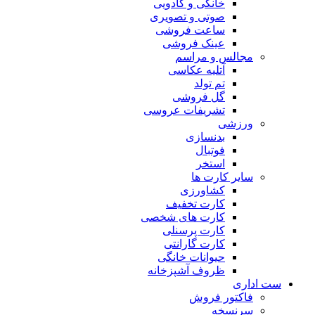
خانگی و کادویی
صوتی و تصویری
ساعت فروشی
عینک فروشی
مجالس و مراسم
آتلیه عکاسی
تم تولد
گل فروشی
تشریفات عروسی
ورزشی
بدنسازی
فوتبال
استخر
سایر کارت ها
کشاورزی
کارت تخفیف
کارت های شخصی
کارت پرسنلی
کارت گارانتی
حیوانات خانگی
ظروف آشپزخانه
ست اداری
فاکتور فروش
سرنسخه