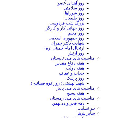
روز اهدای عضو
روز سلامتی
روز شوراها
روز طبیعت
بزرگداشت فردوسی
روز جهانی کار و کارگر
روز معلم
روز جمهوری اسلامی
شهادت دکتر چمران
ارتحال امام خمینی (ره)
روز ارتش
مناسبت های ملی تابستان
هفته دفاع مقدس
هفته دولت
حجاب و عفاف
روز پزشک
شهید بهشتی ( روز قوه قضائیه )
مناسبت های ملی پاییز
هفته بسیج
مناسبت های ملی زمستان
دهه فجر و 22 بهمن
بنر تسلیت
سایر بنرها