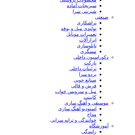
سبزیجات آماده
شیرینی سرا
صنعتی
تراشکاری
تولیدی مبل و بوفه
تعمیرات موبایل
ابزارآلات
تابلوسازی
مسگری
دکوراسیون داخلی
پارکت
تزئینات داخلی
پرده سرا
صنایع چوبی
فرش و قالی
مبل و سرويس خواب
کابینت
موسیقی و آهنگ سازی
استودیو آهنگ سازی
مداح
خوانندگی و ترانه سرایی
آموزشگاه
رانندگی