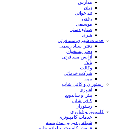
مدارس
زبان
تند خوانی
رقص
موسیقی
صنایع دستی
هنری
خدمات شهری،مسافرتی
دفتر اسناد رسمی
دفتر پیشخوان
آژانس مسافرتی
بانک
وکالت
شرکت خدماتی
بيمه
رستوران و کافی شاپ
آشپزی
پیتزا و ساندویچ
کافی شاپ
رستوران
کامپیوتر و فناوری
خدمات کامپیوتری
شبكه و دوربين مداربسته
فروش كامپيوتر و لوازم جانبي