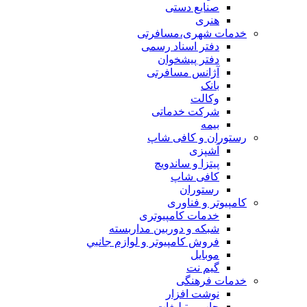
صنایع دستی
هنری
خدمات شهری،مسافرتی
دفتر اسناد رسمی
دفتر پیشخوان
آژانس مسافرتی
بانک
وکالت
شرکت خدماتی
بيمه
رستوران و کافی شاپ
آشپزی
پیتزا و ساندویچ
کافی شاپ
رستوران
کامپیوتر و فناوری
خدمات کامپیوتری
شبكه و دوربين مداربسته
فروش كامپيوتر و لوازم جانبي
موبایل
گیم نت
خدمات فرهنگی
نوشت افزار
چاپ و تبلیغات