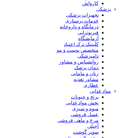
کارواش
پزشکی
تجهیزات پزشکی
خدمات پرستاری
درمانگاه و داروخانه
فیزیوتراپی
آزمایشگاه
کلینیک ترک اعتیاد
متخصص پوست و مو
دامپزشکی
روانشناس و مشاور
دندان پزشک
زنان و مامایی
مشاور تغذیه
عطاری
مواد غذایی
برنج و حبوبات
پخش مواد غذایی
میوه و سبزی
عسل فروشی
مرغ و ماهی فروشی
آجیلی
سوپر گوشت
محصولات پروتئینی