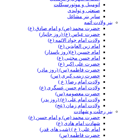
اتومبیل و موتورسیکلت
صنعتی و تولیدی
سایر بنر مشاغل
بنر ولادت ائمه
حضرت محمد (ص) و امام صادق (ع)
حضرت عباس (ع) (روز جانباز)
ولادت امام جواد الائمه (ع)
امام زین العابدین (ع)
امام حسین (ع)(روز پاسدار)
امام حسن مجتبی (ع)
حضرت علی اکبر (ع)
حضرت فاطمه (س) (روز مادر)
حضرت زینب کبری (س)
ولادت امام رضا ( ع )
ولادت امام حسن عسگری (ع)
حضرت معصومه (س)
ولادت امام علی (ع) (روز پدر)
ولادت امام زمان (عج)
بنر رحلت و شهادت
حضرت محمد (ص) و امام حسن (ع)
شهادت امام هادی (ع)
امام علی ( ع ) (شب های قدر)
حضرت فاطمه (س)