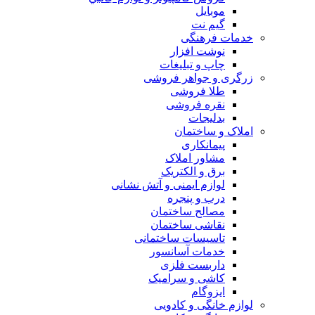
موبایل
گیم نت
خدمات فرهنگی
نوشت افزار
چاپ و تبلیغات
زرگری و جواهر فروشی
طلا فروشی
نقره فروشی
بدلیجات
املاک و ساختمان
پیمانکاری
مشاور املاک
برق و الکتریک
لوازم ایمنی و آتش نشانی
درب و پنجره
مصالح ساختمان
نقاشی ساختمان
تاسیسات ساختمانی
خدمات آسانسور
داربست فلزی
کاشی و سرامیک
ایزوگام
لوازم خانگی و کادویی