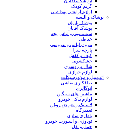
آرایشگاه آقایان
گریم کودک
لوازم آرایشی بهداشتی
پوشاک و البسه
پوشاک بانوان
پوشاک آقایان
سیسمونی و لباس بچه
خیاطی
مزون لباس و عروسی
پارچه سرا
کیف و کفش
خشکشویی
شال و روسری
لوازم خرازی
اتومبیل و موتورسیکلت
صافکاری نقاشی
اتوگالری
ماشین های سنگین
لوازم یدکی خودرو
لاستیک و تعویض روغن
تعميرگاه
باطري سازي
تودوزی و اسپورت خودرو
حمل و نقل