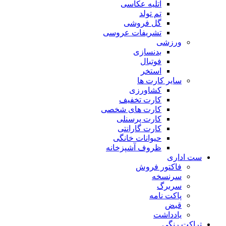
آتلیه عکاسی
تم تولد
گل فروشی
تشریفات عروسی
ورزشی
بدنسازی
فوتبال
استخر
سایر کارت ها
کشاورزی
کارت تخفیف
کارت های شخصی
کارت پرسنلی
کارت گارانتی
حیوانات خانگی
ظروف آشپزخانه
ست اداری
فاکتور فروش
سرنسخه
سربرگ
پاکت نامه
قبض
یادداشت
تراکت رنگی