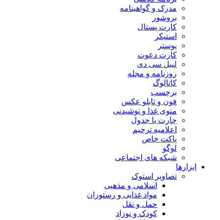
مدرک و گواهینامه
بروشور
کارت پستال
استیکر
پوستر
کارت دعوت
لیبل سی دی
روزنامه و مجله
کاتالوگ
برچسب
فون و تابلو عکس
منوی غذا و نوشیدنی
چارت یا جدول
اعلاميه ترحيم
پاکت خاص
لوگو
شبکه های اجتماعی
ابزارها
تصاویر استوک
اسلامی و مذهبی
مواد غذایی و رستوران
حمل و نقل
کودک و نوزاد