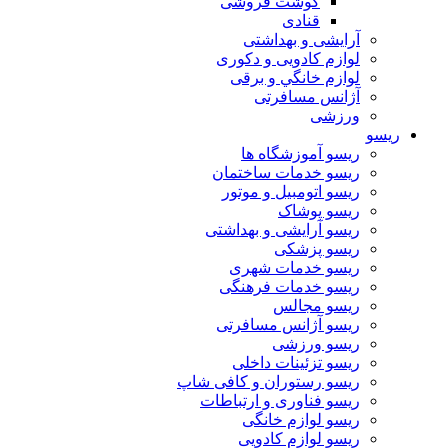
گوشت فروشی
قنادی
آرایشی و بهداشتی
لوازم کادویی و دکوری
لوازم خانگي و برقی
آژانس مسافرتی
ورزشی
ریسو
ریسو آموزشگاه ها
ریسو خدمات ساختمان
ریسو اتومبیل و موتور
ریسو پوشاک
ریسو آرایشی و بهداشتی
ریسو پزشکی
ریسو خدمات شهری
ریسو خدمات فرهنگی
ریسو مجالس
ریسو آژانس مسافرتی
ریسو ورزشی
ریسو تزئینات داخلی
ریسو رستوران و کافی شاپ
ریسو فناوری و ارتباطات
ریسو لوازم خانگی
ریسو لوازم کادویی