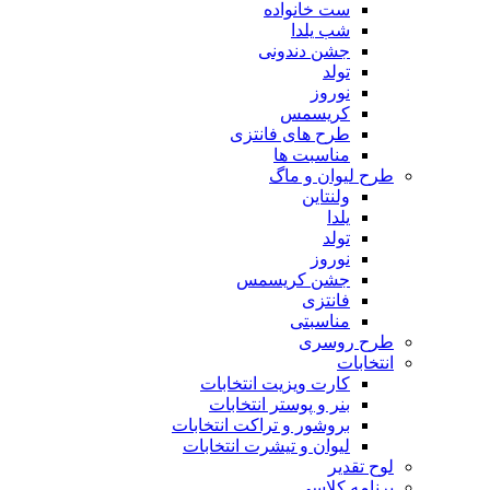
ست خانواده
شب یلدا
جشن دندونی
تولد
نوروز
کریسمس
طرح های فانتزی
مناسبت ها
طرح لیوان و ماگ
ولنتاین
یلدا
تولد
نوروز
جشن کریسمس
فانتزی
مناسبتی
طرح روسری
انتخابات
کارت ویزیت انتخابات
بنر و پوستر انتخابات
بروشور و تراکت انتخابات
لیوان و تیشرت انتخابات
لوح تقدیر
برنامه کلاسی