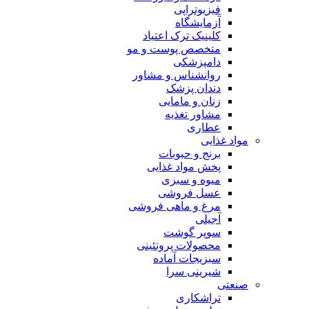
فیزیوتراپی
آزمایشگاه
کلینیک ترک اعتیاد
متخصص پوست و مو
دامپزشکی
روانشناس و مشاور
دندان پزشک
زنان و مامایی
مشاور تغذیه
عطاری
مواد غذایی
برنج و حبوبات
پخش مواد غذایی
میوه و سبزی
عسل فروشی
مرغ و ماهی فروشی
آجیلی
سوپر گوشت
محصولات پروتئینی
سبزیجات آماده
شیرینی سرا
صنعتی
تراشکاری