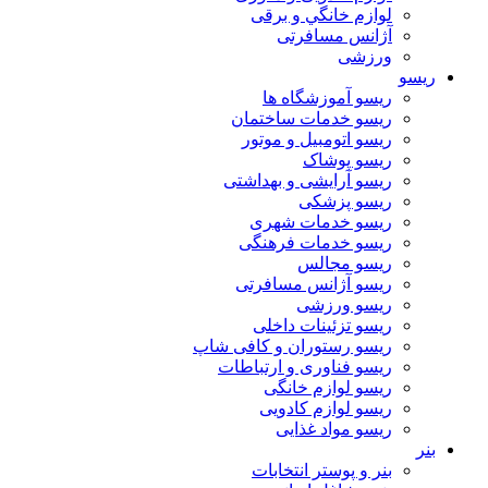
لوازم خانگي و برقی
آژانس مسافرتی
ورزشی
ریسو
ریسو آموزشگاه ها
ریسو خدمات ساختمان
ریسو اتومبیل و موتور
ریسو پوشاک
ریسو آرایشی و بهداشتی
ریسو پزشکی
ریسو خدمات شهری
ریسو خدمات فرهنگی
ریسو مجالس
ریسو آژانس مسافرتی
ریسو ورزشی
ریسو تزئینات داخلی
ریسو رستوران و کافی شاپ
ریسو فناوری و ارتباطات
ریسو لوازم خانگی
ریسو لوازم کادویی
ریسو مواد غذایی
بنر
بنر و پوستر انتخابات