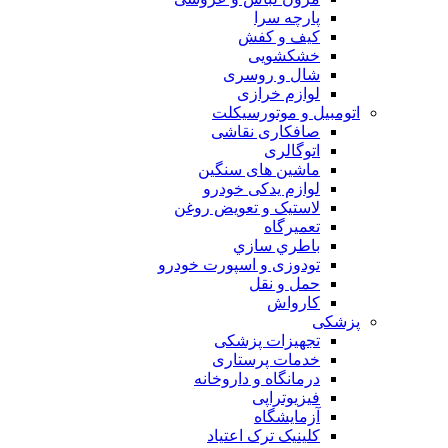
پارچه سرا
کیف و کفش
خشکشویی
شال و روسری
لوازم خرازی
اتومبیل و موتورسیکلت
صافکاری نقاشی
اتوگالری
ماشین های سنگین
لوازم یدکی خودرو
لاستیک و تعویض روغن
تعميرگاه
باطري سازي
تودوزی و اسپورت خودرو
حمل و نقل
کارواش
پزشکی
تجهیزات پزشکی
خدمات پرستاری
درمانگاه و داروخانه
فیزیوتراپی
آزمایشگاه
کلینیک ترک اعتیاد