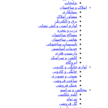
بدلیجات
املاک و ساختمان
پیمانکاری
مشاور املاک
برق و الکتریک
لوازم ایمنی و آتش نشانی
درب و پنجره
مصالح ساختمان
نقاشی ساختمان
تاسیسات ساختمانی
خدمات آسانسور
داربست فلزی
کاشی و سرامیک
ایزوگام
لوازم خانگی و کادویی
خانگی و کادویی
صوتی و تصویری
ساعت فروشی
عینک فروشی
مجالس و مراسم
آتلیه عکاسی
تم تولد
گل فروشی