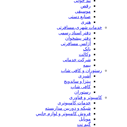
تند خوانی
رقص
موسیقی
صنایع دستی
هنری
خدمات شهری،مسافرتی
دفتر اسناد رسمی
دفتر پیشخوان
آژانس مسافرتی
بانک
وکالت
شرکت خدماتی
بيمه
رستوران و کافی شاپ
آشپزی
پیتزا و ساندویچ
کافی شاپ
رستوران
کامپیوتر و فناوری
خدمات کامپیوتری
شبكه و دوربين مداربسته
فروش كامپيوتر و لوازم جانبي
موبایل
گیم نت