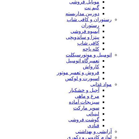
موبایل فروشی
گیم نت
دوربين مداربسته
رستوران و کافی شاپ
رستوران
آبمیوه فروشی
پیتزا و ساندویچی
کافی شاپ
کله پاچه
اتومبيل و موتورسيكلت
تعمیرگاه اتومبیل
کارواش
فروش و تعمیر موتور
اسپورت و لوکس
مواد غذایی
آجیل و خشکبار
مرغ و ماهی
سبزیجات آماده
سوپر مارکت
لبنیاتی
گوشت فروشی
قنادی
آرایشی و بهداشتی
لوازم کادویی و دکوری