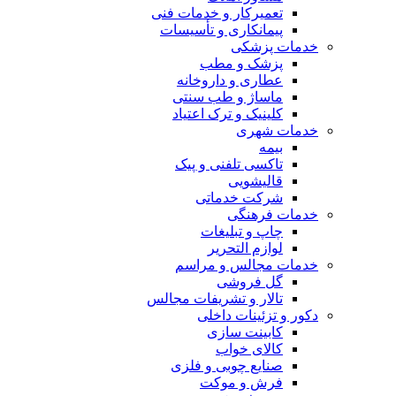
تعمیرکار و خدمات فنی
پیمانکاری و تأسیسات
خدمات پزشکی
پزشک و مطب
عطاری و داروخانه
ماساژ و طب سنتی
کلینیک و ترک اعتیاد
خدمات شهری
بیمه
تاکسی تلفنی و پیک
قالیشویی
شرکت خدماتی
خدمات فرهنگی
چاپ و تبليغات
لوازم التحریر
خدمات مجالس و مراسم
گل فروشی
تالار و تشریفات مجالس
دکور و تزئینات داخلی
کابینت سازی
کالای خواب
صنایع چوبی و فلزی
فرش و موکت