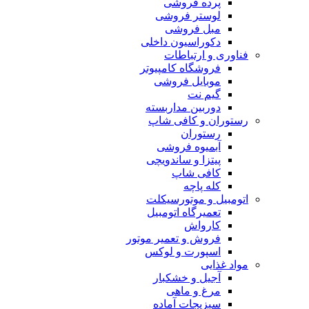
پرده فروشی
لوستر فروشی
مبل فروشی
دکوراسیون داخلی
فناوری و ارتباطات
فروشگاه كامپيوتر
موبایل فروشی
گیم نت
دوربين مداربسته
رستوران و کافی شاپ
رستوران
آبمیوه فروشی
پیتزا و ساندویچی
کافی شاپ
کله پاچه
اتومبيل و موتورسيكلت
تعمیرگاه اتومبیل
کارواش
فروش و تعمیر موتور
اسپورت و لوکس
مواد غذایی
آجیل و خشکبار
مرغ و ماهی
سبزیجات آماده