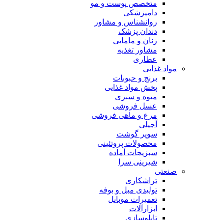
متخصص پوست و مو
دامپزشکی
روانشناس و مشاور
دندان پزشک
زنان و مامایی
مشاور تغذیه
عطاری
مواد غذایی
برنج و حبوبات
پخش مواد غذایی
میوه و سبزی
عسل فروشی
مرغ و ماهی فروشی
آجیلی
سوپر گوشت
محصولات پروتئینی
سبزیجات آماده
شیرینی سرا
صنعتی
تراشکاری
تولیدی مبل و بوفه
تعمیرات موبایل
ابزارآلات
تابلوسازی