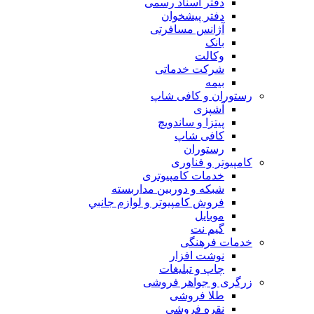
دفتر اسناد رسمی
دفتر پیشخوان
آژانس مسافرتی
بانک
وکالت
شرکت خدماتی
بيمه
رستوران و کافی شاپ
آشپزی
پیتزا و ساندویچ
کافی شاپ
رستوران
کامپیوتر و فناوری
خدمات کامپیوتری
شبكه و دوربين مداربسته
فروش كامپيوتر و لوازم جانبي
موبایل
گیم نت
خدمات فرهنگی
نوشت افزار
چاپ و تبلیغات
زرگری و جواهر فروشی
طلا فروشی
نقره فروشی