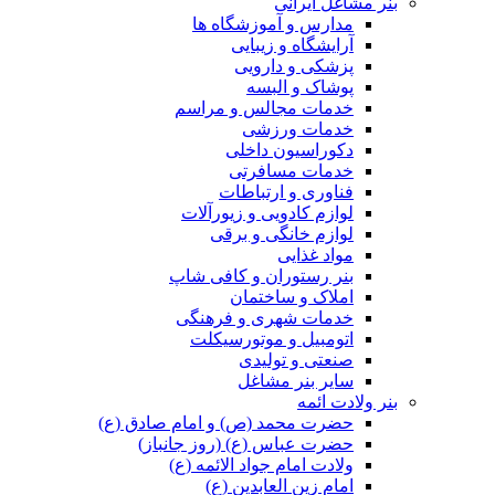
بنر مشاغل ایرانی
مدارس و آموزشگاه ها
آرایشگاه و زیبایی
پزشکی و دارویی
پوشاک و البسه
خدمات مجالس و مراسم
خدمات ورزشی
دکوراسیون داخلی
خدمات مسافرتی
فناوری و ارتباطات
لوازم کادویی و زیورآلات
لوازم خانگی و برقی
مواد غذایی
بنر رستوران و کافی شاپ
املاک و ساختمان
خدمات شهری و فرهنگی
اتومبیل و موتورسیکلت
صنعتی و تولیدی
سایر بنر مشاغل
بنر ولادت ائمه
حضرت محمد (ص) و امام صادق (ع)
حضرت عباس (ع) (روز جانباز)
ولادت امام جواد الائمه (ع)
امام زین العابدین (ع)