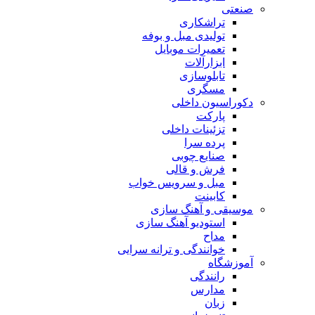
صنعتی
تراشکاری
تولیدی مبل و بوفه
تعمیرات موبایل
ابزارآلات
تابلوسازی
مسگری
دکوراسیون داخلی
پارکت
تزئینات داخلی
پرده سرا
صنایع چوبی
فرش و قالی
مبل و سرويس خواب
کابینت
موسیقی و آهنگ سازی
استودیو آهنگ سازی
مداح
خوانندگی و ترانه سرایی
آموزشگاه
رانندگی
مدارس
زبان