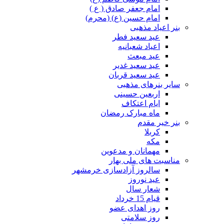
امام جعفر صادق ( ع )
امام حسین (ع) (محرم)
بنر اعیاد مذهبی
عید سعید فطر
اعیاد شعبانیه
عید مبعث
عید سعید غدیر
عید سعید قربان
سایر بنرهای مذهبی
اربعین حسینی
ایام اعتکاف
ماه مبارک رمضان
بنر خیر مقدم
کربلا
مکه
مهمانان و مدعوین
مناسبت های ملی بهار
سالروز آزادسازی خرمشهر
عید نوروز
شعار سال
قیام 15 خرداد
روز اهدای عضو
روز سلامتی