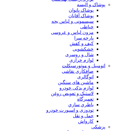
پوشاک و البسه
پوشاک بانوان
پوشاک آقایان
سیسمونی و لباس بچه
خیاطی
مزون لباس و عروسی
پارچه سرا
کیف و کفش
خشکشویی
شال و روسری
لوازم خرازی
اتومبیل و موتورسیکلت
صافکاری نقاشی
اتوگالری
ماشین های سنگین
لوازم یدکی خودرو
لاستیک و تعویض روغن
تعميرگاه
باطري سازي
تودوزی و اسپورت خودرو
حمل و نقل
کارواش
پزشکی