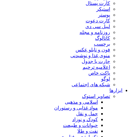
کارت پستال
استیکر
پوستر
کارت دعوت
لیبل سی دی
روزنامه و مجله
کاتالوگ
برچسب
فون و تابلو عکس
منوی غذا و نوشیدنی
چارت یا جدول
اعلاميه ترحيم
پاکت خاص
لوگو
شبکه های اجتماعی
ابزارها
تصاویر استوک
اسلامی و مذهبی
مواد غذایی و رستوران
حمل و نقل
کودک و نوزاد
حیوانات و طبیعت
نفت و طلا
تکنولوژی و فناوری