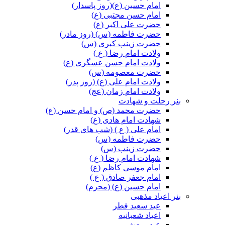
امام حسین (ع)(روز پاسدار)
امام حسن مجتبی (ع)
حضرت علی اکبر (ع)
حضرت فاطمه (س) (روز مادر)
حضرت زینب کبری (س)
ولادت امام رضا ( ع )
ولادت امام حسن عسگری (ع)
حضرت معصومه (س)
ولادت امام علی (ع) (روز پدر)
ولادت امام زمان (عج)
بنر رحلت و شهادت
حضرت محمد (ص) و امام حسن (ع)
شهادت امام هادی (ع)
امام علی ( ع ) (شب های قدر)
حضرت فاطمه (س)
حضرت زینب (س)
شهادت امام رضا ( ع )
امام موسی کاظم (ع)
امام جعفر صادق ( ع )
امام حسین (ع) (محرم)
بنر اعیاد مذهبی
عید سعید فطر
اعیاد شعبانیه
عید مبعث