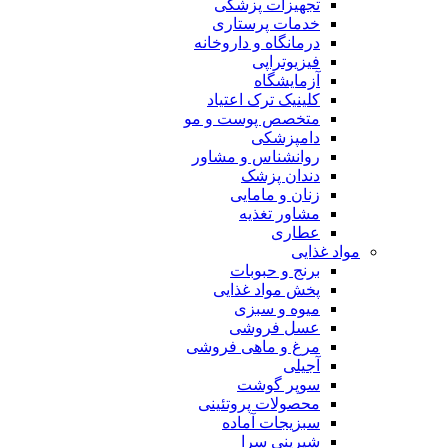
تجهیزات پزشکی
خدمات پرستاری
درمانگاه و داروخانه
فیزیوتراپی
آزمایشگاه
کلینیک ترک اعتیاد
متخصص پوست و مو
دامپزشکی
روانشناس و مشاور
دندان پزشک
زنان و مامایی
مشاور تغذیه
عطاری
مواد غذایی
برنج و حبوبات
پخش مواد غذایی
میوه و سبزی
عسل فروشی
مرغ و ماهی فروشی
آجیلی
سوپر گوشت
محصولات پروتئینی
سبزیجات آماده
شیرینی سرا