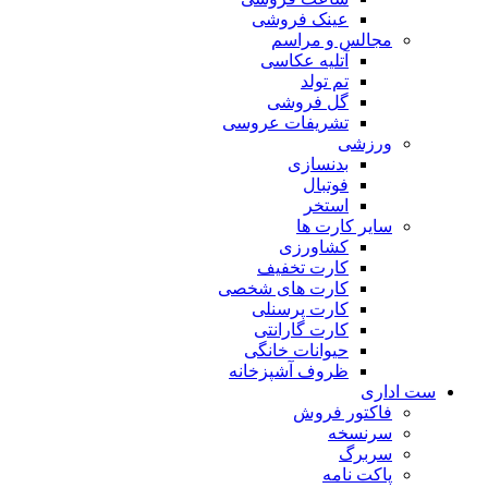
عینک فروشی
مجالس و مراسم
آتلیه عکاسی
تم تولد
گل فروشی
تشریفات عروسی
ورزشی
بدنسازی
فوتبال
استخر
سایر کارت ها
کشاورزی
کارت تخفیف
کارت های شخصی
کارت پرسنلی
کارت گارانتی
حیوانات خانگی
ظروف آشپزخانه
ست اداری
فاکتور فروش
سرنسخه
سربرگ
پاکت نامه