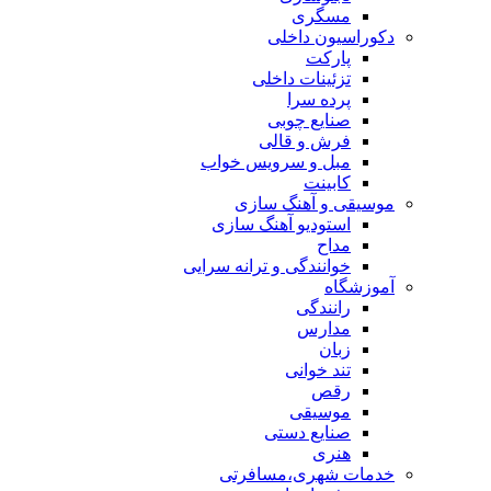
مسگری
دکوراسیون داخلی
پارکت
تزئینات داخلی
پرده سرا
صنایع چوبی
فرش و قالی
مبل و سرويس خواب
کابینت
موسیقی و آهنگ سازی
استودیو آهنگ سازی
مداح
خوانندگی و ترانه سرایی
آموزشگاه
رانندگی
مدارس
زبان
تند خوانی
رقص
موسیقی
صنایع دستی
هنری
خدمات شهری،مسافرتی