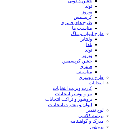
جشن دندونی
تولد
نوروز
کریسمس
طرح های فانتزی
مناسبت ها
طرح لیوان و ماگ
ولنتاین
یلدا
تولد
نوروز
جشن کریسمس
فانتزی
مناسبتی
طرح روسری
انتخابات
کارت ویزیت انتخابات
بنر و پوستر انتخابات
بروشور و تراکت انتخابات
لیوان و تیشرت انتخابات
لوح تقدیر
برنامه کلاسی
مدرک و گواهینامه
بروشور