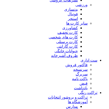
تشریفات عروسی
ورزشی
بدنسازی
فوتبال
استخر
سایر کارت ها
کشاورزی
کارت تخفیف
کارت های شخصی
کارت پرسنلی
کارت گارانتی
حیوانات خانگی
ظروف آشپزخانه
ست اداری
فاکتور فروش
سرنسخه
سربرگ
پاکت نامه
قبض
یادداشت
تراکت رنگی
تراکت و بروشور انتخابات
آموزشگاه ها
مدارس