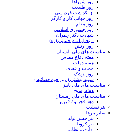
روز شوراها
روز طبیعت
بزرگداشت فردوسی
روز جهانی کار و کارگر
روز معلم
روز جمهوری اسلامی
شهادت دکتر چمران
ارتحال امام خمینی (ره)
روز ارتش
مناسبت های ملی تابستان
هفته دفاع مقدس
هفته دولت
حجاب و عفاف
روز پزشک
شهید بهشتی ( روز قوه قضائیه )
مناسبت های ملی پاییز
هفته بسیج
مناسبت های ملی زمستان
دهه فجر و 22 بهمن
بنر تسلیت
سایر بنرها
بنر جشن تولد
بنر کرونا
اداری و نظامی