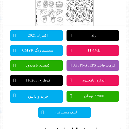
zip
اکتبر 8, 2021
11.4MB
سیستم رنگ:CMYK
فرمت فایل: Ai ، PNG , EPS
کیفیت: نامحدود
اندازه: نامحدود
کدطرح: 116265
77900 تومان
خرید و دانلود
لینک مشترکین