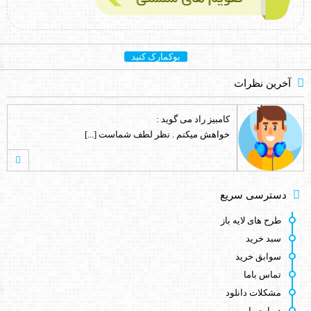
بوکمارک کنید
آخرین نظرات
کامبیز راد
می گوید :
خواهش میکنم . نظر لطف شماست [...]
اصغر کلاته
می گوید :
دسترسی سریع
ممنون. چندین مورد سوال نیز دارم. که [...]
طرح های لایه باز
سبد خرید
سوابق خرید
اصغر کلاته
می گوید :
تماس باما
طرح لایه باز قشنگ و زیبائی هست.خدا [...]
مشکلات دانلود
درباره ما