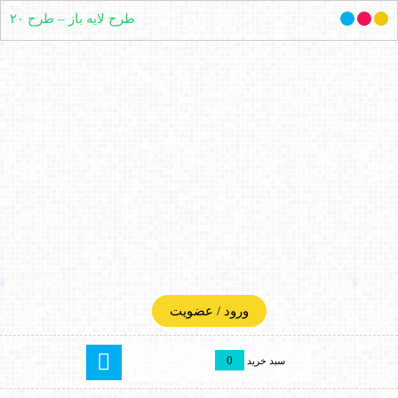
طرح لایه باز – طرح ۲۰
ورود / عضویت
0
سبد خرید