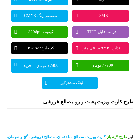
1.3MB
سیستم رنگ:CMYK
فرمت فایل: TIFF
کیفیت: 300dpi
اندازه: 6 * 9 سانتی متر
کد طرح: 62882
77900 تومان
77900 تومان – خرید
لینک مشترکین
طرح کارت ویزیت پشت و رو مصالح فروشی
این
طرح لایه باز
کارت ویزیت
مصالح ساختمان، مصالح فروشی، گچ و سیمان،