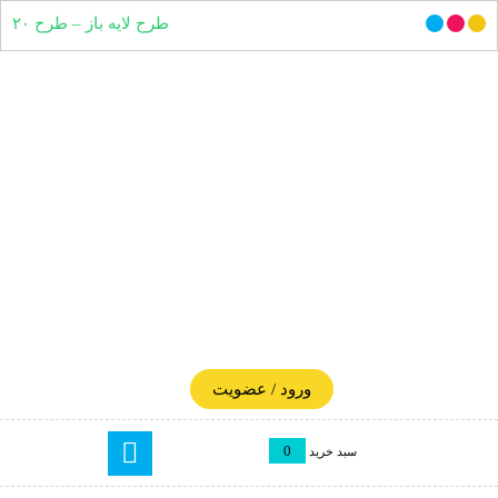
طرح لایه باز – طرح ۲۰
ورود / عضویت
0
سبد خرید