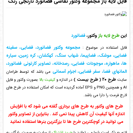
فایل لایه باز مجموعه وکتور نقاشی فضانورد نارنجی رنگ
این
طرح لایه باز
وکتور،
فضانورد
مجموعه وکتور فضانورد، فضایی، سفینه
قابل استفاده در موضوع
:
فضایی، موشک، فضاپیما، شهاب سنگ، کهکشان، کره زمین، سیاره
ها، ماهواره، موجودات فضایی، رصدخانه، تصاویر کارتونی فضانورد،
المانهای فضا، سفر فضایی، اجرام آسمانی
می باشد که توسط طراحان
طرح ۲۰
( طرح بیست )
سایت
در اندازه و
کیفیت بالا
بصورت وکتور و فایل
AI و همچنین PNG و EPS آماده گردیده است که امکان استفاده در طرح های
لارج فرمت را دارا می باشد.
طرح های وکتور به طرح های برداری گفته می شود که با افزایش
اندازه آنها کیفیت آن کاهش پیدا نمی کند . بنابراین از تصاویر وکتور
می توانید در کوچکترین طرح ها تا بزرگترین بنرها استفاده نمائید
لازم به ذکر است شما می توانید با
خرید اشتراک
از سایت به صورت رایگان به