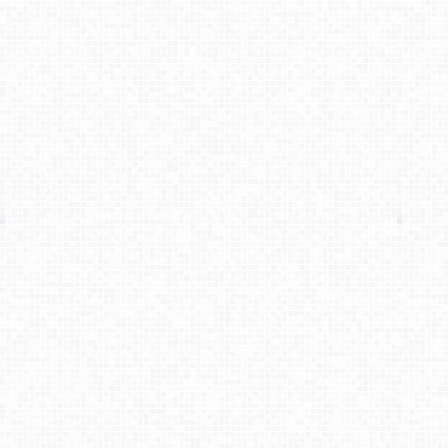
حسین زاهدی
می گوید :
سلام قیمت کارت ویزیت با لوگوی بیمه [...]
مبینا جهانگیری
می گوید :
سلام من امروز اشتراک خریدم و هیچ فا [...]
کامبیز راد
می گوید :
سلام . بله . لطفا به پشتیبانی سایت [...]
قائم افضلی
می گوید :
سلام میشه از شما سفارش طراحی یه لوگ [...]