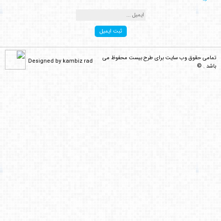
سلام . داخل فایل همون طرح رنگ های د [...]
Behzadi
می گوید :
تمامی حقوق وب سایت برای طرح بیست محفوظ می
سلام این طرح برای من فقط رنگ آبی رو [...]
Designed by kambiz rad
باشد . ©
کامبیز راد
می گوید :
سلام . باید تمام لایه ها و زیر لایه [...]
محمد اصغری
می گوید :
طرح خریداری شد . چشمی لایه ها رو فع [...]
کامبیز راد
می گوید :
سلام . لطفا از طریق واتس اپ یا تلگر [...]