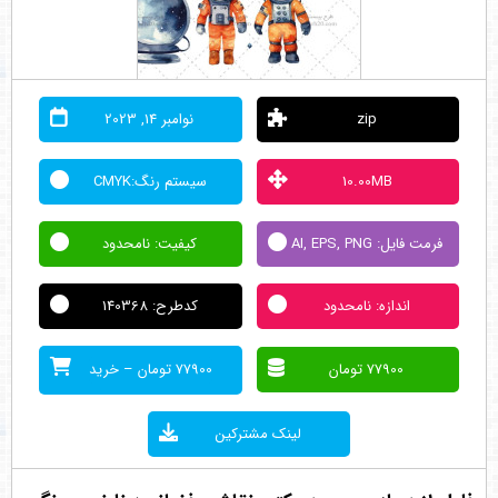
zip
نوامبر 14, 2023
10.00MB
سیستم رنگ:CMYK
فرمت فایل: AI, EPS, PNG
کیفیت: نامحدود
اندازه: نامحدود
کدطرح: 140368
77900 تومان
77900 تومان – خرید
لینک مشترکین