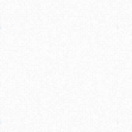
کامبیز راد
می گوید :
لطفا برای ارتباط با کارشناسان ما از [...]
کامبیز راد
می گوید :
خواهش میکنم . نظر لطف شماست [...]
اصغر کلاته
می گوید :
ممنون. چندین مورد سوال نیز دارم. که [...]
اصغر کلاته
می گوید :
طرح لایه باز قشنگ و زیبائی هست.خدا [...]