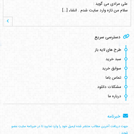
علی مرادی
می گوید :
سلام من تازه وارد سایت شدم . انشاء [...]
hamed s.p
می گوید :
دسترسی سریع
نماد این لوگو ( چرم مشهد ) نشانه و [...]
طرح های لایه باز
سبد خرید
کامبیز راد
می گوید :
سوابق خرید
سلام . خیلی ممنون نه دوست عزیز انتش [...]
تماس باما
مشکلات دانلود
درباره ما
رضا قرا
می گوید :
سلام وقت بخیر فرمودید انتشار طرح ها [...]
خبرنامه
جهت دریافت آخرین مطالب منتشر شده ایمیل خود را وارد نمایید تا در خبرنامه سایت عضو
کامبیز راد
می گوید :
شوید :