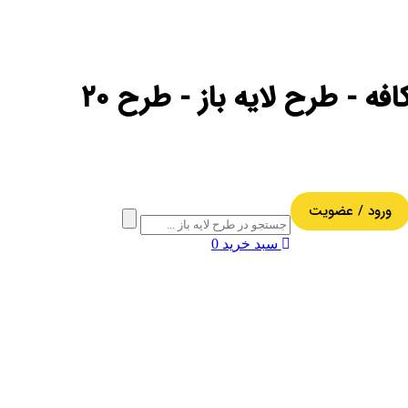
ه - طرح لایه باز - طرح ۲۰
ورود / عضویت
سبد خرید
0