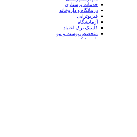
خدمات پرستاری
درمانگاه و داروخانه
فیزیوتراپی
آزمایشگاه
کلینیک ترک اعتیاد
متخصص پوست و مو
دامپزشکی
روانشناس و مشاور
دندان پزشک
زنان و مامایی
مشاور تغذیه
عطاری
مواد غذایی
برنج و حبوبات
پخش مواد غذایی
میوه و سبزی
عسل فروشی
مرغ و ماهی فروشی
آجیلی
سوپر گوشت
محصولات پروتئینی
سبزیجات آماده
شیرینی سرا