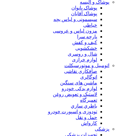
پوشاک و البسه
پوشاک بانوان
پوشاک آقایان
سیسمونی و لباس بچه
خیاطی
مزون لباس و عروسی
پارچه سرا
کیف و کفش
خشکشویی
شال و روسری
لوازم خرازی
اتومبیل و موتورسیکلت
صافکاری نقاشی
اتوگالری
ماشین های سنگین
لوازم یدکی خودرو
لاستیک و تعویض روغن
تعميرگاه
باطري سازي
تودوزی و اسپورت خودرو
حمل و نقل
کارواش
پزشکی
تجهیزات پزشکی