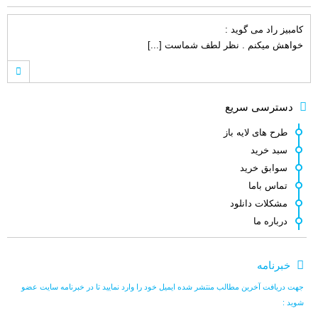
کامبیز راد
می گوید :
خواهش میکنم . نظر لطف شماست [...]
اصغر کلاته
می گوید :
دسترسی سریع
ممنون. چندین مورد سوال نیز دارم. که [...]
طرح های لایه باز
سبد خرید
سوابق خرید
اصغر کلاته
می گوید :
تماس باما
طرح لایه باز قشنگ و زیبائی هست.خدا [...]
مشکلات دانلود
درباره ما
کامبیز راد
می گوید :
خبرنامه
سلام . کنار هر طرح لینک مشترکین نوش [...]
جهت دریافت آخرین مطالب منتشر شده ایمیل خود را وارد نمایید تا در خبرنامه سایت عضو
شوید :