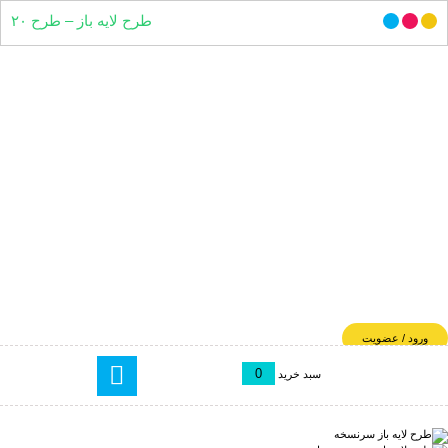
طرح لایه باز – طرح ۲۰
ورود / عضویت
0
سبد خرید