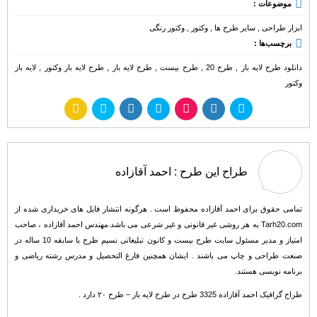
موضوعات :
ابزار طراحی
,
سایر طرح ها
,
وکتور
,
وکتور رنگی
برچسب‌ها :
دانلود طرح لایه باز
,
طرح 20
,
طرح بیست
,
طرح لایه باز
,
طرح لایه باز وکتور
,
لایه باز
وکتور
طراح این طرح :
احمد آقازاده
تمامی حقوق برای احمد آقازاده محفوظ است . هرگونه انتشار فایل های خریداری شده از
Tarh20.com به هر روشی غیر قانونی و غیر شرعی می باشد.مهندس احمد آقازاده ، صاحب
امتیاز و مدیر مسئول سایت طرح بیست و کانون تبلیغاتی نسیم طرح با سابقه 10 ساله در
صنعت طراحی و چاپ می باشند . ایشان همچنین فارغ التحصیل و مدرس رشته ریاضی و
برنامه نویسی هستند.
طراح گرافیک احمد آقازاده 3325 طرح در طرح لایه باز – طرح ۲۰ دارد .