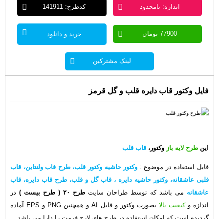
اندازه: نامحدود
کدطرح: 141911
77900 تومان
خرید و دانلود
لینک مشترکین
فایل وکتور قاب دایره قلب و گل قرمز
این
طرح لایه باز
وکتور،
قاب قلب
قابل استفاده در موضوع
:
وکتور حاشیه وکتور قلب، طرح قاب ولنتاین، قاب
قلبی عاشقانه، وکتور حاشیه دایره ، قاب گل و قلب، طرح قاب دایره، قاب
عاشقانه
می باشد که توسط طراحان سایت
طرح ۲۰
( طرح بیست )
در
اندازه و
کیفیت بالا
بصورت وکتور و فایل AI و همچنین PNG و EPS آماده
گردیده است که امکان استفاده در طرح های لارج فرمت را دارا می باشد.