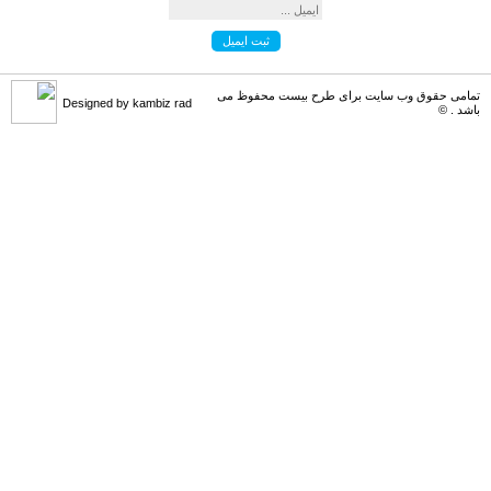
کامبیز راد
می گوید :
به سلامتی . خوش اومدین . در خدمتیم [...]
تمامی حقوق وب سایت برای طرح بیست محفوظ می
Designed by kambiz rad
باشد . ©
علی مرادی
می گوید :
سلام من الان اشتراک خریداری کردم می [...]
علی مرادی
می گوید :
سلام من تازه وارد سایت شدم . انشاء [...]
hamed s.p
می گوید :
نماد این لوگو ( چرم مشهد ) نشانه و [...]