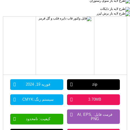
zip
فوریه 19, 2024
3.70MB
سیستم رنگ:CMYK
فرمت فایل: AI, EPS,
PNG
کیفیت: نامحدود