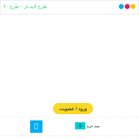
طرح لایه باز – طرح ۲۰
ورود / عضویت
0
سبد خرید