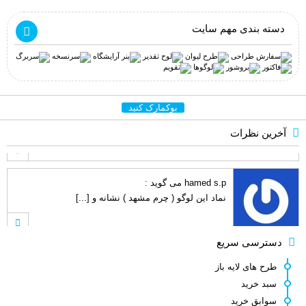
دسته بندی مهم سایت
بوکمارک کنید
آخرین نظرات
hamed s.p
می گوید :
نماد این لوگو ( چرم مشهد ) نشانه و [...]
کامبیز راد
می گوید :
دسترسی سریع
سلام . خیلی ممنون نه دوست عزیز انتش [...]
طرح های لایه باز
سبد خرید
سوابق خرید