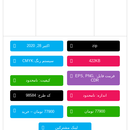
zip
اکتبر 28, 2020
422KB
سیستم رنگ:CMYK
فرمت فایل: EPS, PNG,
CDR
کیفیت: نامحدود
اندازه: نامحدود
کد طرح: 98584
77900 تومان
77900 تومان – خرید
لینک مشترکین