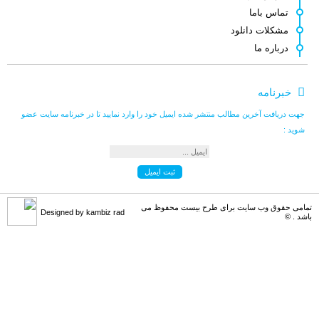
رضا قرا
می گوید :
تماس باما
سلام وقت بخیر فرمودید انتشار طرح ها [...]
مشکلات دانلود
درباره ما
کامبیز راد
می گوید :
خبرنامه
سلام . داخل فایل همون طرح رنگ های د [...]
جهت دریافت آخرین مطالب منتشر شده ایمیل خود را وارد نمایید تا در خبرنامه سایت عضو
شوید :
Behzadi
می گوید :
سلام این طرح برای من فقط رنگ آبی رو [...]
تمامی حقوق وب سایت برای طرح بیست محفوظ می
Designed by kambiz rad
باشد . ©
کامبیز راد
می گوید :
سلام . باید تمام لایه ها و زیر لایه [...]
محمد اصغری
می گوید :