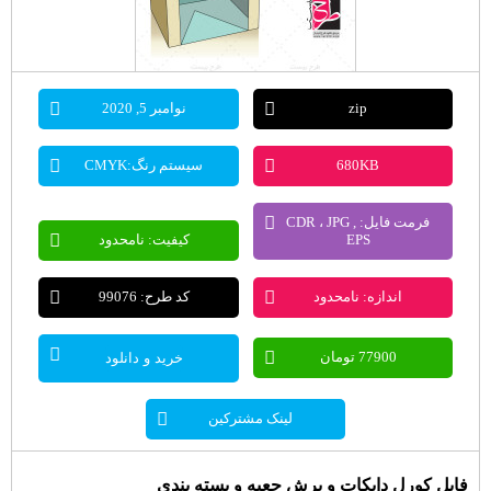
zip
نوامبر 5, 2020
680KB
سیستم رنگ:CMYK
فرمت فایل: CDR ، JPG ,
EPS
کیفیت: نامحدود
اندازه: نامحدود
کد طرح: 99076
77900 تومان
خرید و دانلود
لینک مشترکین
فایل کورل دایکات و برش جعبه و بسته بندی