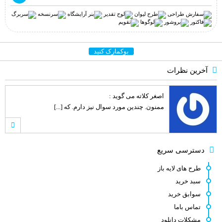
بوکمارک کنید
آخرین نظرات
اصغر کلاته
می گوید :
ممنون. چندین مورد سوال نیز دارم. که [...]
اصغر کلاته
می گوید :
دسترسی سریع
طرح لایه باز قشنگ و زیبائی هست.خدا [...]
طرح های لایه باز
سبد خرید
سوابق خرید
کامبیز راد
می گوید :
تماس باما
سلام . کنار هر طرح لینک مشترکین نوش [...]
مشکلات دانلود