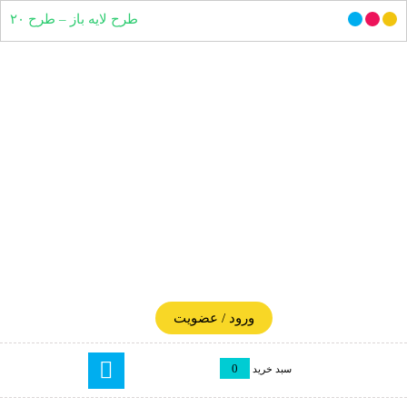
طرح لایه باز – طرح ۲۰
ورود / عضویت
0
سبد خرید