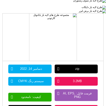
zip
دسامبر 14, 2022
3.2MB
سیستم رنگ:CMYK
فرمت فایل: AI, EPS,
PNG
کیفیت: نامحدود