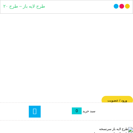
طرح لایه باز – طرح ۲۰
ورود / عضویت
0
سبد خرید