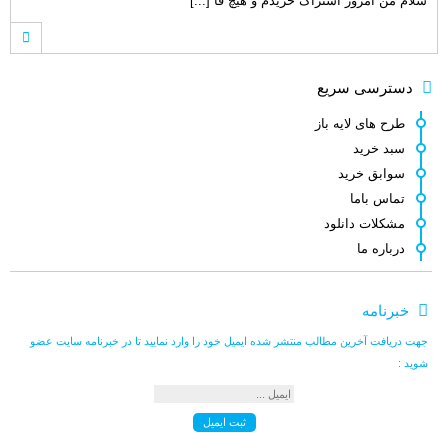
سلام من امروز اشتراک خریدم و هیچ فا [...]
کامبیز راد
می گوید :
دسترسی سریع
سلام . بله . لطفا به پشتیبانی سایت [...]
طرح های لایه باز
سبد خرید
سوابق خرید
قائم افضلی
می گوید :
تماس باما
سلام میشه از شما سفارش طراحی یه لوگ [...]
مشکلات دانلود
درباره ما
کامبیز راد
می گوید :
خبرنامه
لطفا برای ارتباط با کارشناسان ما از [...]
جهت دریافت آخرین مطالب منتشر شده ایمیل خود را وارد نمایید تا در خبرنامه سایت عضو
شوید :
کامبیز راد
می گوید :
خواهش میکنم . نظر لطف شماست [...]