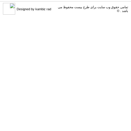
تمامی حقوق وب سایت برای طرح بیست محفوظ می
Designed by kambiz rad
باشد . ©
اصغر کلاته
می گوید :
ممنون. چندین مورد سوال نیز دارم. که [...]
اصغر کلاته
می گوید :
طرح لایه باز قشنگ و زیبائی هست.خدا [...]
کامبیز راد
می گوید :
سلام . کنار هر طرح لینک مشترکین نوش [...]
کامبیز راد
می گوید :
به سلامتی . خوش اومدین . در خدمتیم [...]