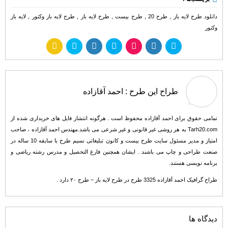
دانلود طرح لایه باز
,
طرح 20
,
طرح بیست
,
طرح لایه باز
,
طرح لایه باز وکتور
,
لایه باز
وکتور
طراح این طرح :
احمد آقازاده
تمامی حقوق برای احمد آقازاده محفوظ است . هرگونه انتشار فایل های خریداری شده از
Tarh20.com به هر روشی غیر قانونی و غیر شرعی می باشد.مهندس احمد آقازاده ، صاحب
امتیاز و مدیر مسئول سایت طرح بیست و کانون تبلیغاتی نسیم طرح با سابقه 10 ساله در
صنعت طراحی و چاپ می باشند . ایشان همچنین فارغ التحصیل و مدرس رشته ریاضی و
برنامه نویسی هستند.
طراح گرافیک احمد آقازاده 3325 طرح در طرح لایه باز – طرح ۲۰ دارد .
دیدگاه ها