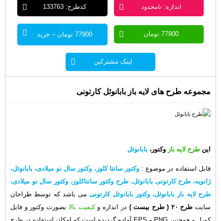
اندازه: نامحدود
کدطرح: 133763
77900 تومان
77900 تومان – خرید
لینک مشترکین
مجموعه طرح های لایه باز بابانوئل کارتونی
این
طرح لایه باز
وکتور،
بابانوئل
قابل استفاده در موضوع
:
وکتور سانتا کلوز، وکتور سال نو میلادی، بابانوئل،
ژانویه، طرح کارتونی بابانوئل، طرح وکتور سانتاکلوز، وکتور سال نو میلادی،
طرح لایه باز بابانوئل، وکتور بابانوئل کارتونی
می باشد که توسط طراحان
سایت
طرح ۲۰
( طرح بیست )
در اندازه و
کیفیت بالا
بصورت وکتور و فایل
کورل و همچنین PNG و EPS آماده گردیده است که امکان استفاده در طرح