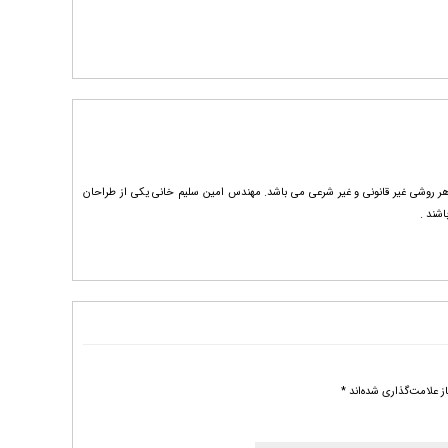
وق برای امین سلیم خانی محفوظ است . هرگونه انتشار فایل های خریداری شده از Tarh20.com به هر روشی غیر قانونی و غیر شرعی می باشد. مهندس امین سلیم خانی یکی از طراحان
 علامت‌گذاری شده‌اند
*