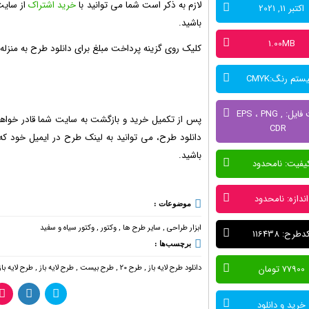
لازم به ذکر است شما می توانید با
خرید اشتراک
از سایت
اکتبر 11, 2021
باشید.
1.00MB
کلیک روی گزینه پرداخت مبلغ برای دانلود طرح به منزل
تم رنگ:CMYK
فرمت فایل: EPS ، PNG ,
پس از تکمیل خرید و بازگشت به سایت شما قادر خواهید
CDR
باشید.
یفیت: نامحدود
اندازه: نامحدود
موضوعات :
ابزار طراحی
,
سایر طرح ها
,
وکتور
,
وکتور سیاه و سفید
دطرح: 116438
برچسب‌ها :
دانلود طرح لایه باز
,
طرح 20
,
طرح بیست
,
طرح لایه باز
,
طرح لایه باز
77900 تومان
خرید و دانلود