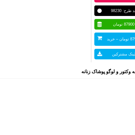
 طرح: 98230
87900 تومان
ن – خرید
ینک مشترکین
وکتور و لوگو پوشاک زنانه