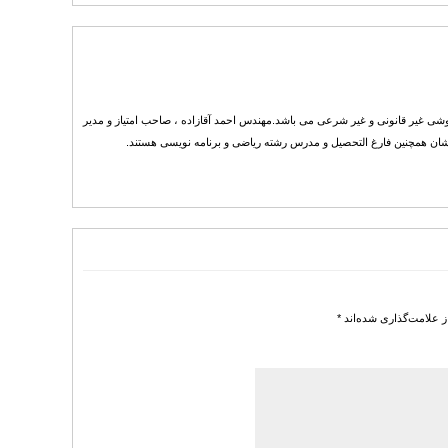
احمد آقازاده محفوظ است . هرگونه انتشار فایل های خریداری شده از Tarh20.com به هر روشی غیر قانونی و غیر شرعی می باشد.مهندس احمد آقازاده ، صاحب امتیاز و مدیر
ز علامت‌گذاری شده‌اند
*