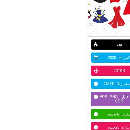
zip
تبر 20, 2020
731KB
م رنگ:CMYK
فرمت فایل: EPS, PNG,
CDR
یفیت: نامحدود
ندازه: نامحدود