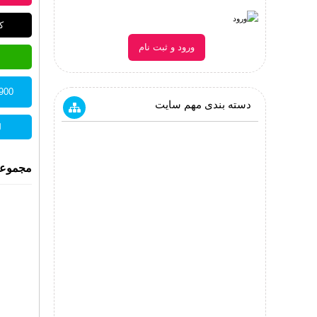
کد
ورود و ثبت نام
87900 توما
دسته بندی مهم سایت
ل
مجموعه 