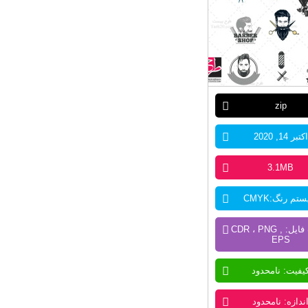
zip
اکتبر 14, 2020
3.1MB
تم رنگ:CMYK
فرمت فایل: CDR ، PNG ,
EPS
یفیت: نامحدود
ندازه: نامحدود