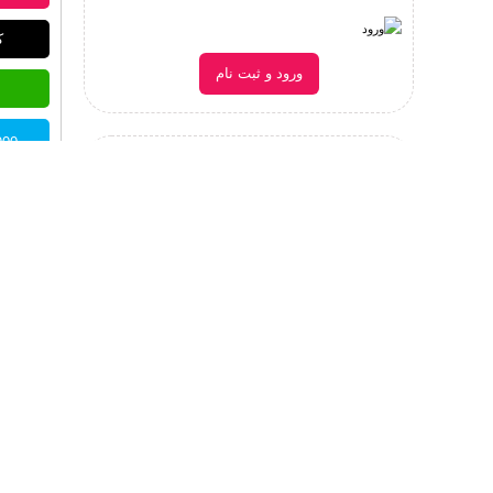
ک
ورود و ثبت نام
77900 توم
دسته بندی مهم سایت
مجموعه 
این
طرح ل
قابل است
توسط ط
در طرح ه