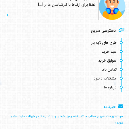
لطفا برای ارتباط با کارشناسان ما از [...]
کامبیز راد
می گوید :
دسترسی سریع
خواهش میکنم . نظر لطف شماست [...]
طرح های لایه باز
سبد خرید
اصغر کلاته
می گوید :
سوابق خرید
ممنون. چندین مورد سوال نیز دارم. که [...]
تماس باما
مشکلات دانلود
درباره ما
اصغر کلاته
می گوید :
طرح لایه باز قشنگ و زیبائی هست.خدا [...]
خبرنامه
جهت دریافت آخرین مطالب منتشر شده ایمیل خود را وارد نمایید تا در خبرنامه سایت عضو
کامبیز راد
می گوید :
شوید :
سلام . کنار هر طرح لینک مشترکین نوش [...]