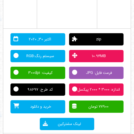
zip
اکتبر 30, 2020
10.94MB
سیستم رنگ:RGB
فرمت فایل: JPG
کیفیت: 300dpi
اندازه: 3000 * 2000 پیکسل
کد طرح: 98697
77900 تومان
خرید و دانلود
لینک مشترکین