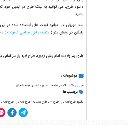
باشید.
شما عزیزان می توانید فونت های استفاده شده در این
رایگان در بخش منو (
متفرقه/ ابزار طراحی / فونت
) دان
طرح بنر ولادت امام زمان (عج)، طرح لایه باز بنر امام زم
موضوعات :
بنر
,
بنر ولادت ائمه
,
مناسبت های مذهبی
,
نیمه شعبان
برچسب‌ها :
دانلود طرح لایه باز
,
طرح 20
,
طرح بیست
,
طرح لایه باز
,
طرح لایه باز 