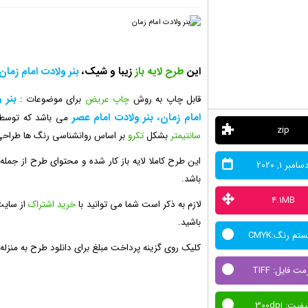
این
طرح لایه باز
زیبا و شیک،
بنر ولادت امام زمان
بنر 
قابل چاپ به روش
چاپ عریض
برای موضوعات :
امام زمان، بنر ولادت امام عصر
می باشد که توسط
zip
سانتیمتر
بشکل
تکرو
بر اساس روانشناسی رنگ ها طراح
این طرح کاملا لایه باز کار شده و محتوای طرح از جم
سامبر 1, 2020
باشد.
4.1MB
لازم به ذکر است شما می توانید با
خرید اشتراک
از سایت
باشید.
تم رنگ:CMYK
کلیک روی گزینه پرداخت مبلغ برای دانلود طرح به منزل
مت فایل: TIFF
فیت: 300dpi