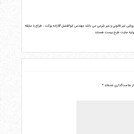
ی ابوالفضل آقازاده محفوظ است . هرگونه انتشار فایل های خریداری شده از Tarh20.com به هر روشی غیر قانونی و غیر شرعی می باشد.مهندس ابوالفضل آقازاده بوکت ، طراح با سابقه
 علامت‌گذاری شده‌اند
*