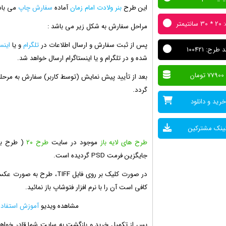
این طرح
بنر ولادت امام زمان
آماده
سفارش چاپ
می باش
نتیمتر
مراحل سفارش به شکل زیر می باشد :
پس از ثبت سفارش و ارسال اطلاعات در
تلگرام
و یا
اینس
 طرح: 100421
شده و در تلگرام و یا اینستاگرام ارسال خواهد شد.
77900 تومان
بعد از تأیید پیش نمایش (توسط کاربر) سفارش به مرحل
گردد.
خرید و دانلود
ینک مشترکین
طرح های لایه باز
موجود در سایت
طرح ۲۰
( طرح بی
جایگزین فرمت PSD گردیده است.
در صورت کلیک بر روی فایل F
کافی است آن را با نرم افزار فتوشاپ باز نمائید.
مشاهده ویدیو
آموزش استفاده از فرمت
پس از تکمیل خرید و بازگشت به سایت شما قادر خواهید