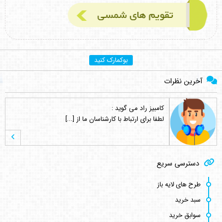
بوکمارک کنید
آخرین نظرات
کامبیز راد
می گوید :
لطفا برای ارتباط با کارشناسان ما از [...]
کامبیز راد
می گوید :
دسترسی سریع
خواهش میکنم . نظر لطف شماست [...]
طرح های لایه باز
سبد خرید
اصغر کلاته
می گوید :
سوابق خرید