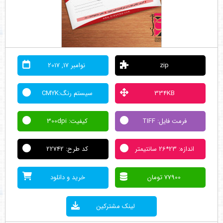
zip
نوامبر 17, 2017
334KB
سیستم رنگ:CMYK
فرمت فایل: TIFF
کیفیت: 300dpi
اندازه: 23*26 سانتیمتر
کد طرح: 22742
77900 تومان
خرید و دانلود
لینک مشترکین