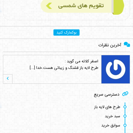
بوکمارک کنید
آخرین نظرات
اصغر کلاته
می گوید :
طرح لایه باز قشنگ و زیبائی هست.خدا [...]
کامبیز راد
می گوید :
دسترسی سریع
سلام . کنار هر طرح لینک مشترکین نوش [...]
طرح های لایه باز
سبد خرید
کامبیز راد
می گوید :
سوابق خرید
به سلامتی . خوش اومدین . در خدمتیم [...]