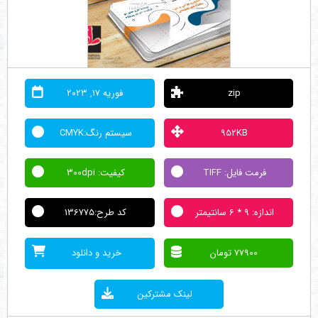
zip
فوریه 17, 2023
952KB
سیستم رنگ:CMYK
فرمت فایل: TIFF
کیفیت: 300dpi
اندازه: 9 * 6 سانتیمتر
کد طرح:136775
77900 تومان
خرید و دانلود
لینک مشترکین