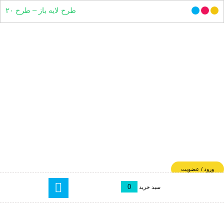
طرح لایه باز – طرح ۲۰
ورود / عضویت
0
سبد خرید