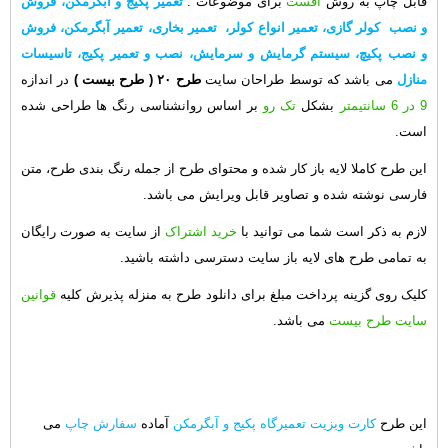
قابل چاپ به روش
افست
برای موضوعات :
تعمیر پکیج و آبگرمکن، فروش
و نصب کولر گازی، تعمیر انواع کولر، تعمیر بخاری، تعمیر آبگرمکن، فروش
و نصب پکیچ، سیستم گرمایش و سرمایش، نصب و تعمیر پکیج، تاسیسات
منازل
می باشد که توسط طراحان سایت
طرح ۲۰
( طرح بیست )
در اندازه
9 در 6 سانتیمتر
بشکل
تک رو
بر اساس روانشناسی رنگ ها طراحی شده
است.
این طرح کاملا لایه باز کار شده و محتوای طرح از جمله رنگ بندی طرح، متن
فارسی نوشته شده و تصاویر قابل ویرایش می باشد.
لازم به ذکر است شما می توانید با
خرید اشتراک
از سایت به صورت رایگان
به تمامی طرح های لایه باز سایت دسترسی داشته باشید.
کلیک روی گزینه پرداخت مبلغ برای دانلود طرح به منزله پذیرش کلیه
قوانین
سایت طرح بیست
می باشد.
این طرح
کارت ویزیت تعمیرگاه پکیج و آبگرمکن
آماده
سفارش چاپ
می