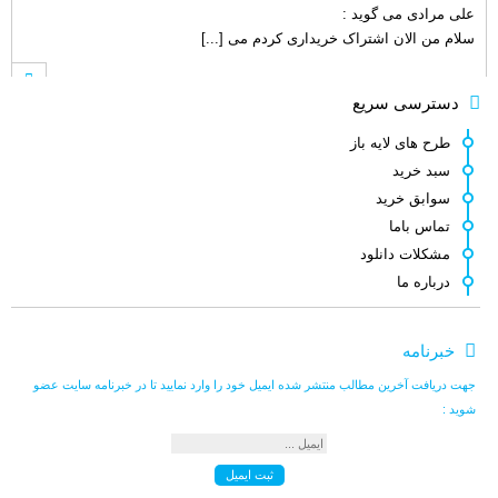
سلام من الان اشتراک خریداری کردم می [...]
علی مرادی
می گوید :
دسترسی سریع
سلام من تازه وارد سایت شدم . انشاء [...]
طرح های لایه باز
سبد خرید
سوابق خرید
hamed s.p
می گوید :
تماس باما
نماد این لوگو ( چرم مشهد ) نشانه و [...]
مشکلات دانلود
درباره ما
کامبیز راد
می گوید :
خبرنامه
سلام . خیلی ممنون نه دوست عزیز انتش [...]
جهت دریافت آخرین مطالب منتشر شده ایمیل خود را وارد نمایید تا در خبرنامه سایت عضو
شوید :
رضا قرا
می گوید :
سلام وقت بخیر فرمودید انتشار طرح ها [...]