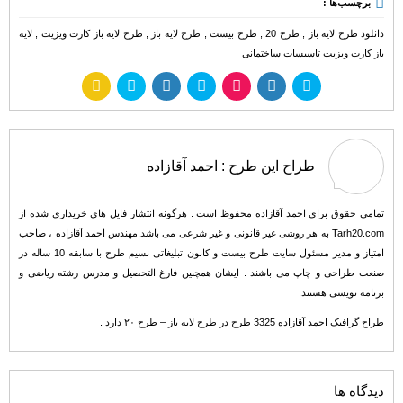
برچسب‌ها :
دانلود طرح لایه باز
,
طرح 20
,
طرح بیست
,
طرح لایه باز
,
طرح لایه باز کارت ویزیت
,
لایه
باز کارت ویزیت تاسیسات ساختمانی
طراح این طرح :
احمد آقازاده
تمامی حقوق برای احمد آقازاده محفوظ است . هرگونه انتشار فایل های خریداری شده از
Tarh20.com به هر روشی غیر قانونی و غیر شرعی می باشد.مهندس احمد آقازاده ، صاحب
امتیاز و مدیر مسئول سایت طرح بیست و کانون تبلیغاتی نسیم طرح با سابقه 10 ساله در
صنعت طراحی و چاپ می باشند . ایشان همچنین فارغ التحصیل و مدرس رشته ریاضی و
برنامه نویسی هستند.
طراح گرافیک احمد آقازاده 3325 طرح در طرح لایه باز – طرح ۲۰ دارد .
دیدگاه ها