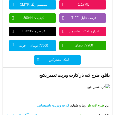
1.17MB
سیستم رنگ:CMYK
فرمت فایل: TIFF
کیفیت: 300dpi
اندازه: 9 * 6 سانتیمتر
کد طرح: 137236
77900 تومان
77900 تومان – خرید
لینک مشترکین
دانلود طرح لایه باز کارت ویزیت تعمیر پکیج
این
طرح لایه باز
زیبا و شیک،
کارت ویزیت تاسیساتی