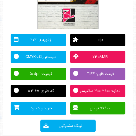
zip
ژانویه 1, 2021
74.09MB
سیستم رنگ:CMYK
فرمت فایل: TIFF
کیفیت: 50dpi
اندازه: 100 * 300 سانتیمتر
کد طرح: 103165
77900 تومان
خرید و دانلود
لینک مشترکین