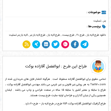
موضوعات :
بنر
,
تسلیت
برچسب‌ها :
دانلود طرح لایه باز
,
طرح 20
,
طرح بیست
,
طرح لایه باز
,
طرح لایه باز بنر
,
لایه باز بنر تسلیت
طراح این طرح :
ابوالفضل آقازاده بوکت
تمامی حقوق برای ابوالفضل آقازاده محفوظ است . هرگونه انتشار فایل های خریداری شده از
Tarh20.com به هر روشی غیر قانونی و غیر شرعی می باشد.مهندس ابوالفضل آقازاده بوکت ،
طراح با سابقه و معتبر کشور با سابقه 15 ساله در صنعت طراحی و چاپ می باشند . ایشان
همچنین یکی از بنیان گذاران و طراحان اولیه سایت طرح بیست هستند.
طراح گرافیک ابوالفضل آقازاده بوکت 259 طرح در طرح لایه باز – طرح ۲۰ دارد .