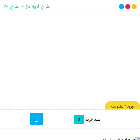
طرح لایه باز – طرح ۲۰
ورود / عضویت
0
سبد خرید