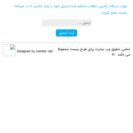
جهت دریافت آخرین مطالب منتشر شده ایمیل خود را وارد نمایید تا در خبرنامه
کامبیز راد
می گوید :
سایت عضو شوید :
سلام . داخل فایل همون طرح رنگ های د [...]
Behzadi
می گوید :
سلام این طرح برای من فقط رنگ آبی رو [...]
تمامی حقوق وب سایت برای طرح بیست محفوظ
Designed by kambiz rad
می باشد . ©
کامبیز راد
می گوید :
سلام . باید تمام لایه ها و زیر لایه [...]
محمد اصغری
می گوید :
طرح خریداری شد . چشمی لایه ها رو فع [...]