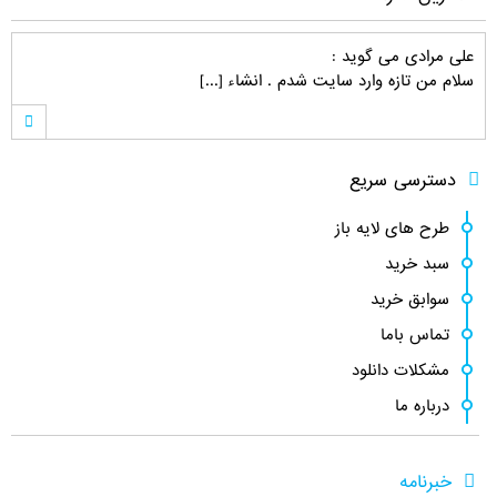
علی مرادی
می گوید :
سلام من تازه وارد سایت شدم . انشاء [...]
hamed s.p
می گوید :
دسترسی سریع
نماد این لوگو ( چرم مشهد ) نشانه و [...]
طرح های لایه باز
سبد خرید
کامبیز راد
می گوید :
سوابق خرید
سلام . خیلی ممنون نه دوست عزیز انتش [...]
تماس باما
مشکلات دانلود
درباره ما
رضا قرا
می گوید :
سلام وقت بخیر فرمودید انتشار طرح ها [...]
خبرنامه