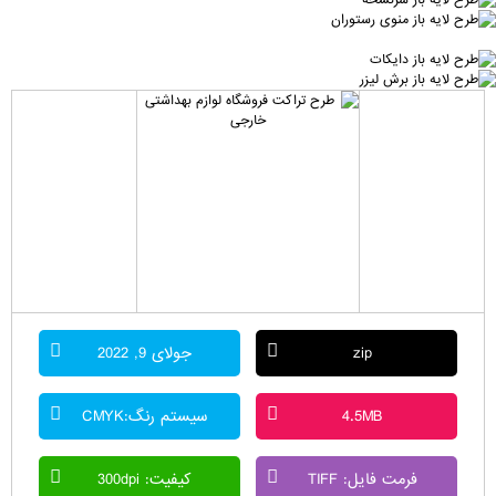
zip
جولای 9, 2022
4.5MB
سیستم رنگ:CMYK
فرمت فایل: TIFF
کیفیت: 300dpi