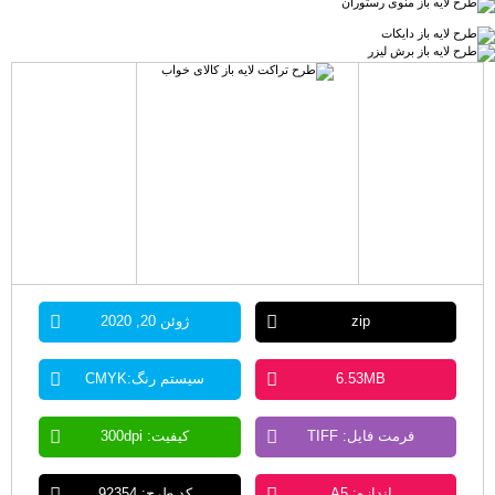
zip
ژوئن 20, 2020
6.53MB
سیستم رنگ:CMYK
فرمت فایل: TIFF
کیفیت: 300dpi
اندازه: A5
کد طرح: 92354