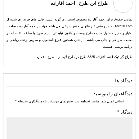
طراح این طرح :
احمد آقازاده
تمامی حقوق برای احمد آقازاده محفوظ است . هرگونه انتشار فایل های خریداری شده از
Tarh20.com به هر روشی غیر قانونی و غیر شرعی می باشد.مهندس احمد آقازاده ، صاحب
امتیاز و مدیر مسئول سایت طرح بیست و کانون تبلیغاتی نسیم طرح با سابقه 10 ساله در
صنعت طراحی و چاپ می باشند . ایشان همچنین فارغ التحصیل و مدرس رشته ریاضی و
برنامه نویسی هستند.
طراح گرافیک احمد آقازاده 3325 طرح در طرح لایه باز – طرح ۲۰ دارد .
دیدگاه ها
دیدگاهتان را بنویسید
نشانی ایمیل شما منتشر نخواهد شد.
بخش‌های موردنیاز علامت‌گذاری شده‌اند
*
دیدگاه
*