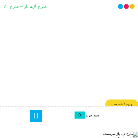
طرح لایه باز – طرح ۲۰
ورود / عضویت
0
سبد خرید