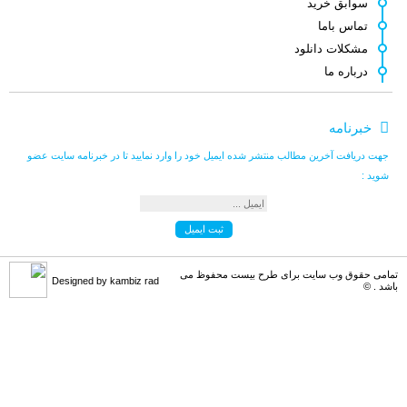
سوابق خرید
اصغر کلاته
می گوید :
تماس باما
طرح لایه باز قشنگ و زیبائی هست.خدا [...]
مشکلات دانلود
درباره ما
کامبیز راد
می گوید :
خبرنامه
سلام . کنار هر طرح لینک مشترکین نوش [...]
جهت دریافت آخرین مطالب منتشر شده ایمیل خود را وارد نمایید تا در خبرنامه سایت عضو
شوید :
کامبیز راد
می گوید :
به سلامتی . خوش اومدین . در خدمتیم [...]
تمامی حقوق وب سایت برای طرح بیست محفوظ می
Designed by kambiz rad
باشد . ©
علی مرادی
می گوید :
سلام من الان اشتراک خریداری کردم می [...]