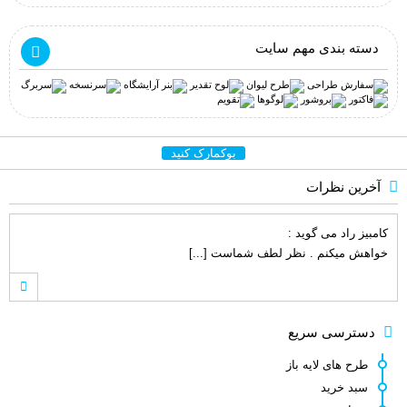
دسته بندی مهم سایت
بوکمارک کنید
آخرین نظرات
کامبیز راد
می گوید :
خواهش میکنم . نظر لطف شماست [...]
اصغر کلاته
می گوید :
دسترسی سریع
ممنون. چندین مورد سوال نیز دارم. که [...]
طرح های لایه باز
سبد خرید