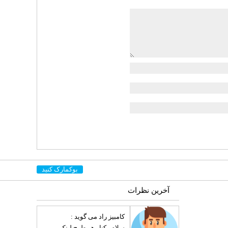
بوکمارک کنید
کامبیز راد
می گوید :
سلام . کنار هر طرح لینک
آخرین نظرات
مشترکین نوش [...]
کامبیز راد
می گوید :