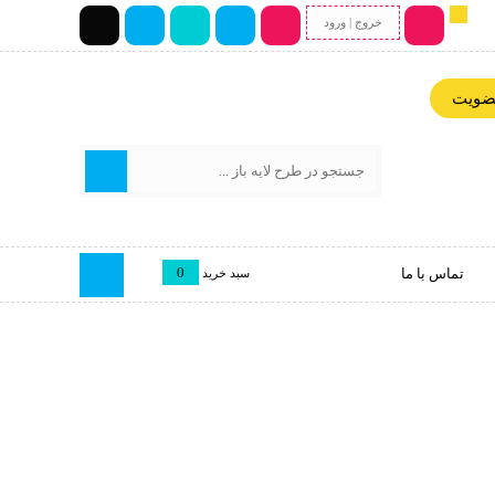
خروج | ورود
عضویت
0
تماس با ما
سبد خرید