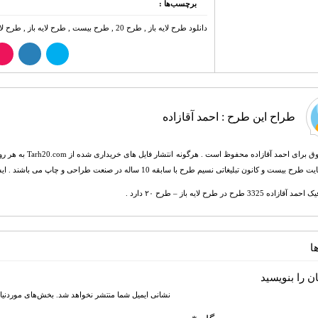
برچسب‌ها :
دانلود طرح لایه باز
,
طرح 20
,
طرح بیست
,
طرح لایه باز
,
طرح لای
طراح این طرح :
احمد آقازاده
تمامی حقوق برای ا
ن تبلیغاتی نسیم طرح با سابقه 10 ساله در صنعت طراحی و چاپ می باشند . ایشان همچنین فارغ التحصیل و مدرس رشته ریاضی و برنامه نویسی هستند.
3325 طرح در طرح لایه باز – طرح ۲۰ دارد .
ا
ن را بنویسید
نشانی ایمیل شما منتشر نخواهد شد.
بخش‌های موردنیاز