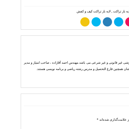
ه باز تراکت
,
لایه باز تراکت کیف و کفش
حمد آقازاده محفوظ است . هرگونه انتشار فایل های خریداری شده از Tarh20.com به هر روشی غیر قانونی و غیر شرعی می باشد.مهندس احمد آقازاده ، صاحب امتیاز و مدیر
 علامت‌گذاری شده‌اند
*