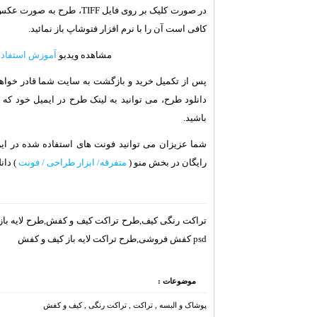
در صورت کلیک بر روی فایل F
کافی است آن را با نرم افزار فتوشاپ باز نمائید.
مشاهده ویدیو
آموزش استفاده از فرمت
پس از تکمیل خرید و بازگشت به سایت شما قادر خواهید
باشید.
شما عزیزان می توانید فونت های استفاده شده در ای
رایگان در بخش منو (
متفرقه/ ابزار طراحی / فونت
) دانل
تراکت رنگی کیف,طرح تراکت کیف و کفش,طرح لایه باز 
psd کفش فروشی,طرح تراکت لایه باز کیف و کفش
موضوعات :
پوشاک و البسه
,
تراکت
,
تراکت رنگی
,
کیف و کفش