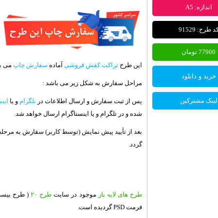
اندازه: A5
د طرح: 91529
77900 تومان
این طرح
تراکت کفش فروشی
آماده
سفارش چاپ
می با
خرید و دانلود
مراحل سفارش به شکل زیر می باشد :
لینک مشترکین
پس از ثبت سفارش و ارسال اطلاعات در
تلگرام
و یا
این
شده و در تلگرام و یا اینستاگرام ارسال خواهد شد.
بعد از تأیید پیش نمایش (توسط کاربر) سفارش به مرحل
گردد.
طرح های لایه باز
موجود در سایت
طرح ۲۰
( طرح بیست
فرمت PSD گردیده است.