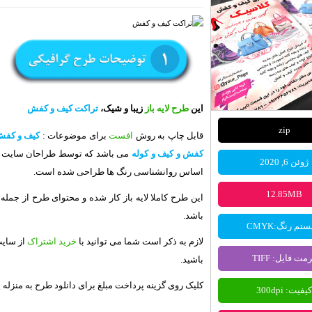
این
طرح لایه باز
زیبا و شیک،
تراکت کیف و کفش
zip
قابل چاپ به روش
افست
برای موضوعات :
کیف و کفش،
کفش و کیف و کوله
می باشد که توسط طراحان سایت
ژوئن 6, 2020
اساس روانشناسی رنگ ها طراحی شده است.
12.85MB
این طرح کاملا لایه باز کار شده و محتوای طرح از جم
باشد.
تم رنگ:CMYK
لازم به ذکر است شما می توانید با
خرید اشتراک
از سای
مت فایل: TIFF
باشید.
کلیک روی گزینه پرداخت مبلغ برای دانلود طرح به منزله
کیفیت: 300dpi