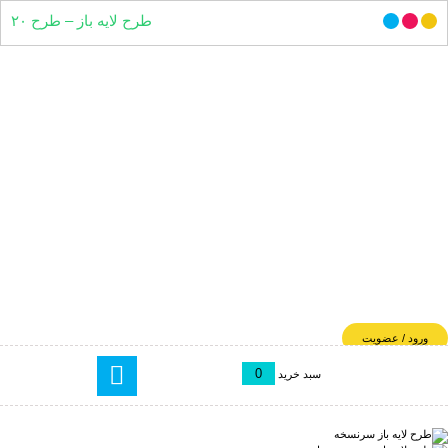
طرح لایه باز – طرح ۲۰
ورود / عضویت
0
سبد خرید