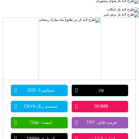
zip
سپتامبر 3, 2020
59.9MB
سیستم رنگ:CMYK
فرمت فایل: TIFF
کیفیت: 72dpi
اندازه: 3 * 1 متر
کد طرح: 100584