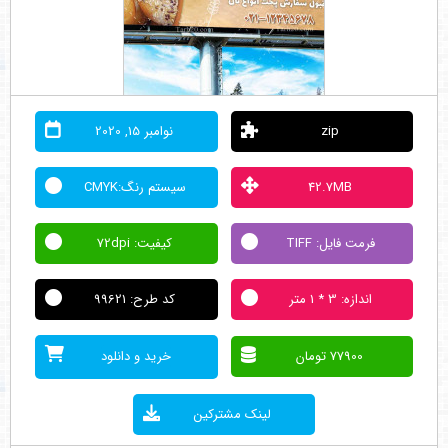
zip
نوامبر 15, 2020
42.7MB
سیستم رنگ:CMYK
فرمت فایل: TIFF
کیفیت: 72dpi
اندازه: 3 * 1 متر
کد طرح: 99621
77900 تومان
خرید و دانلود
لینک مشترکین