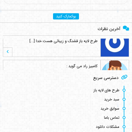
بوکمارک کنید
آخرین نظرات
کامبیز راد
می گوید :
سلام . کنار هر طرح لینک مشترکین نوش [...]
کامبیز راد
می گوید :
دسترسی سریع
به سلامتی . خوش اومدین . در خدمتیم [...]
طرح های لایه باز
سبد خرید
علی مرادی
می گوید :
سوابق خرید
سلام من الان اشتراک خریداری کردم می [...]
تماس باما
مشکلات دانلود