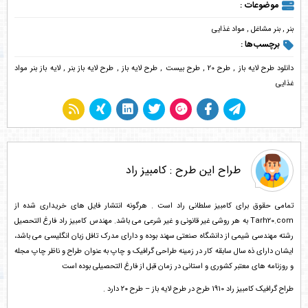
موضوعات :
بنر
,
بنر مشاغل
,
مواد غذایی
برچسب‌ها :
دانلود طرح لایه باز
,
طرح 20
,
طرح بیست
,
طرح لایه باز
,
طرح لایه باز بنر
,
لایه باز بنر مواد
غذایی
طراح این طرح :
کامبیز راد
تمامی حقوق برای کامبیز سلطانی راد است . هرگونه انتشار فایل های خریداری شده از
Tarh20.com به هر روشی غیر قانونی و غیر شرعی می باشد. مهندس کامبیز راد فارغ التحصیل
رشته مهندسی شیمی از دانشگاه صنعتی سهند بوده و دارای مدرک تافل زبان انگلیسی می باشد،
ایشان دارای ذه سال سابقه کار در زمینه طراحی گرافیک و چاپ به عنوان طراح و ناظر چاپ مجله
و روزنامه های معتبر کشوری و استانی در زمان قبل از فارغ التحصیلی بوده است
طراح گرافیک کامبیز راد 1910 طرح در طرح لایه باز – طرح ۲۰ دارد .