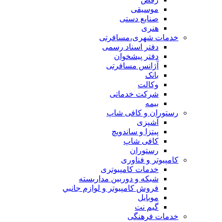
موسیقی
صنایع دستی
هنری
خدمات شهری،مسافرتی
دفتر اسناد رسمی
دفتر پیشخوان
آژانس مسافرتی
بانک
وکالت
شرکت خدماتی
بيمه
رستوران و کافی شاپ
آشپزی
پیتزا و ساندویچ
کافی شاپ
رستوران
کامپیوتر و فناوری
خدمات کامپیوتری
شبكه و دوربين مداربسته
فروش كامپيوتر و لوازم جانبي
موبایل
گیم نت
خدمات فرهنگی