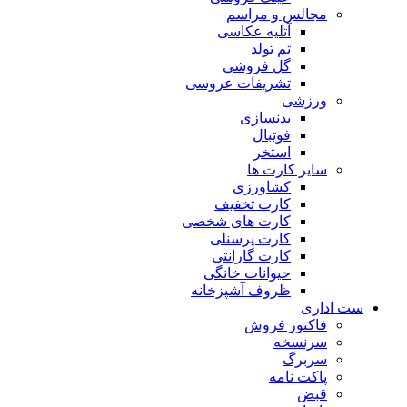
مجالس و مراسم
آتلیه عکاسی
تم تولد
گل فروشی
تشریفات عروسی
ورزشی
بدنسازی
فوتبال
استخر
سایر کارت ها
کشاورزی
کارت تخفیف
کارت های شخصی
کارت پرسنلی
کارت گارانتی
حیوانات خانگی
ظروف آشپزخانه
ست اداری
فاکتور فروش
سرنسخه
سربرگ
پاکت نامه
قبض