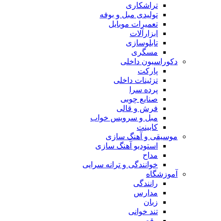
تراشکاری
تولیدی مبل و بوفه
تعمیرات موبایل
ابزارآلات
تابلوسازی
مسگری
دکوراسیون داخلی
پارکت
تزئینات داخلی
پرده سرا
صنایع چوبی
فرش و قالی
مبل و سرويس خواب
کابینت
موسیقی و آهنگ سازی
استودیو آهنگ سازی
مداح
خوانندگی و ترانه سرایی
آموزشگاه
رانندگی
مدارس
زبان
تند خوانی
رقص