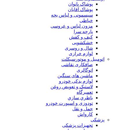
پوشاک بانوان
پوشاک آقایان
سیسمونی و لباس بچه
خیاطی
مزون لباس و عروسی
پارچه سرا
کیف و کفش
خشکشویی
شال و روسری
لوازم خرازی
اتومبیل و موتورسیکلت
صافکاری نقاشی
اتوگالری
ماشین های سنگین
لوازم یدکی خودرو
لاستیک و تعویض روغن
تعميرگاه
باطري سازي
تودوزی و اسپورت خودرو
حمل و نقل
کارواش
پزشکی
تجهیزات پزشکی