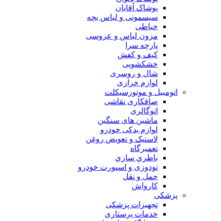
پوشاک آقایان
سیسمونی و لباس بچه
خیاطی
مزون لباس و عروسی
پارچه سرا
کیف و کفش
خشکشویی
شال و روسری
لوازم خرازی
اتومبیل و موتورسیکلت
صافکاری نقاشی
اتوگالری
ماشین های سنگین
لوازم یدکی خودرو
لاستیک و تعویض روغن
تعميرگاه
باطري سازي
تودوزی و اسپورت خودرو
حمل و نقل
کارواش
پزشکی
تجهیزات پزشکی
خدمات پرستاری