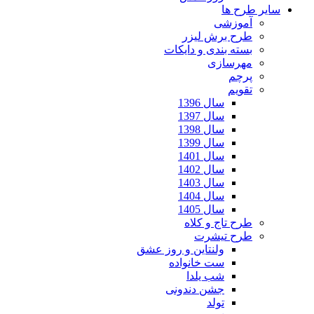
سایر طرح ها
آموزشی
طرح برش لیزر
بسته بندی و دایکات
مهرسازی
پرچم
تقویم
سال 1396
سال 1397
سال 1398
سال 1399
سال 1401
سال 1402
سال 1403
سال 1404
سال 1405
طرح تاج و کلاه
طرح تیشرت
ولنتاین و روز عشق
ست خانواده
شب یلدا
جشن دندونی
تولد