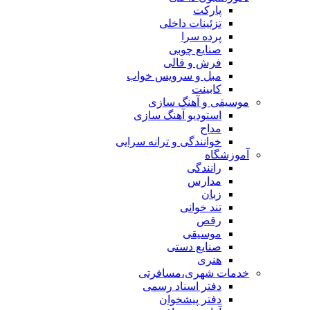
پارکت
تزئینات داخلی
پرده سرا
صنایع چوبی
فرش و قالی
مبل و سرويس خواب
کابینت
موسیقی و آهنگ سازی
استودیو آهنگ سازی
مداح
خوانندگی و ترانه سرایی
آموزشگاه
رانندگی
مدارس
زبان
تند خوانی
رقص
موسیقی
صنایع دستی
هنری
خدمات شهری،مسافرتی
دفتر اسناد رسمی
دفتر پیشخوان