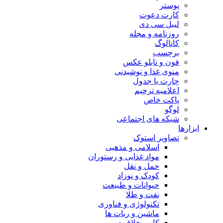
پوستر
کارت دعوت
لیبل سی دی
روزنامه و مجله
کاتالوگ
برچسب
فون و تابلو عکس
منوی غذا و نوشیدنی
چارت یا جدول
اعلاميه ترحيم
پاکت خاص
لوگو
شبکه های اجتماعی
ابزارها
تصاویر استوک
اسلامی و مذهبی
مواد غذایی و رستوران
حمل و نقل
کودک و نوزاد
حیوانات و طبیعت
نفت و طلا
تکنولوژی و فناوری
ماشین و ربات ها
کار و خلاقیت