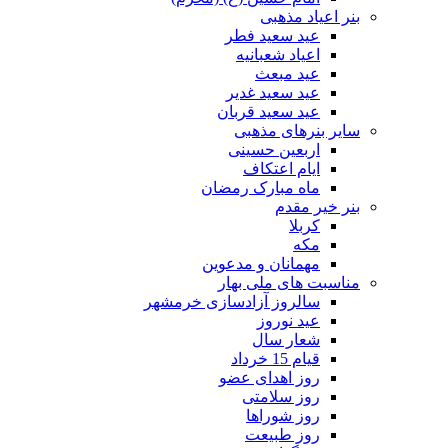
بنر اعیاد مذهبی
عید سعید فطر
اعیاد شعبانیه
عید مبعث
عید سعید غدیر
عید سعید قربان
سایر بنرهای مذهبی
اربعین حسینی
ایام اعتکاف
ماه مبارک رمضان
بنر خیر مقدم
کربلا
مکه
مهمانان و مدعوین
مناسبت های ملی بهار
سالروز آزادسازی خرمشهر
عید نوروز
شعار سال
قیام 15 خرداد
روز اهدای عضو
روز سلامتی
روز شوراها
روز طبیعت