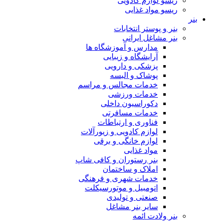
ریسو لوازم کادویی
ریسو مواد غذایی
بنر
بنر و پوستر انتخابات
بنر مشاغل ایرانی
مدارس و آموزشگاه ها
آرایشگاه و زیبایی
پزشکی و دارویی
پوشاک و البسه
خدمات مجالس و مراسم
خدمات ورزشی
دکوراسیون داخلی
خدمات مسافرتی
فناوری و ارتباطات
لوازم کادویی و زیورآلات
لوازم خانگی و برقی
مواد غذایی
بنر رستوران و کافی شاپ
املاک و ساختمان
خدمات شهری و فرهنگی
اتومبیل و موتورسیکلت
صنعتی و تولیدی
سایر بنر مشاغل
بنر ولادت ائمه