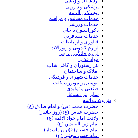
آرایشگاه و زیبایی
پزشکی و دارویی
پوشاک و البسه
خدمات مجالس و مراسم
خدمات ورزشی
دکوراسیون داخلی
خدمات مسافرتی
فناوری و ارتباطات
لوازم کادویی و زیورآلات
لوازم خانگی و برقی
مواد غذایی
بنر رستوران و کافی شاپ
املاک و ساختمان
خدمات شهری و فرهنگی
اتومبیل و موتورسیکلت
صنعتی و تولیدی
سایر بنر مشاغل
بنر ولادت ائمه
حضرت محمد (ص) و امام صادق (ع)
حضرت عباس (ع) (روز جانباز)
ولادت امام جواد الائمه (ع)
امام زین العابدین (ع)
امام حسین (ع)(روز پاسدار)
امام حسن مجتبی (ع)