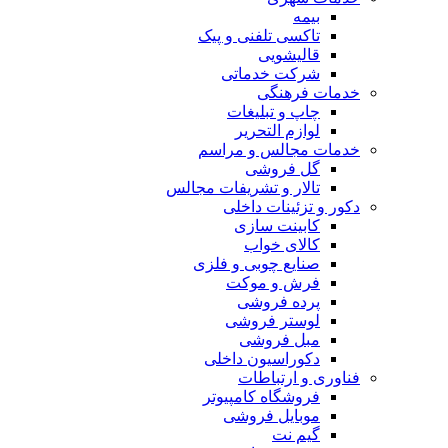
بیمه
تاکسی تلفنی و پیک
قالیشویی
شرکت خدماتی
خدمات فرهنگی
چاپ و تبليغات
لوازم التحریر
خدمات مجالس و مراسم
گل فروشی
تالار و تشریفات مجالس
دکور و تزئینات داخلی
کابینت سازی
کالای خواب
صنایع چوبی و فلزی
فرش و موکت
پرده فروشی
لوستر فروشی
مبل فروشی
دکوراسیون داخلی
فناوری و ارتباطات
فروشگاه كامپيوتر
موبایل فروشی
گیم نت