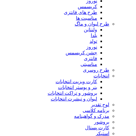
نوروز
کریسمس
طرح های فانتزی
مناسبت ها
طرح لیوان و ماگ
ولنتاین
یلدا
تولد
نوروز
جشن کریسمس
فانتزی
مناسبتی
طرح روسری
انتخابات
کارت ویزیت انتخابات
بنر و پوستر انتخابات
بروشور و تراکت انتخابات
لیوان و تیشرت انتخابات
لوح تقدیر
برنامه کلاسی
مدرک و گواهینامه
بروشور
کارت پستال
استیکر