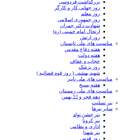
بزرگداشت فردوسی
روز جهانی کار و کارگر
روز معلم
روز جمهوری اسلامی
شهادت دکتر چمران
ارتحال امام خمینی (ره)
روز ارتش
مناسبت های ملی تابستان
هفته دفاع مقدس
هفته دولت
حجاب و عفاف
روز پزشک
شهید بهشتی ( روز قوه قضائیه )
مناسبت های ملی پاییز
هفته بسیج
مناسبت های ملی زمستان
دهه فجر و 22 بهمن
بنر تسلیت
سایر بنرها
بنر جشن تولد
بنر کرونا
اداری و نظامی
بنر شهدا
روز قدس