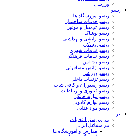
ورزشی
ریسو
ریسو آموزشگاه ها
ریسو خدمات ساختمان
ریسو اتومبیل و موتور
ریسو پوشاک
ریسو آرایشی و بهداشتی
ریسو پزشکی
ریسو خدمات شهری
ریسو خدمات فرهنگی
ریسو مجالس
ریسو آژانس مسافرتی
ریسو ورزشی
ریسو تزئینات داخلی
ریسو رستوران و کافی شاپ
ریسو فناوری و ارتباطات
ریسو لوازم خانگی
ریسو لوازم کادویی
ریسو مواد غذایی
بنر
بنر و پوستر انتخابات
بنر مشاغل ایرانی
مدارس و آموزشگاه ها