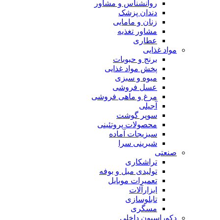
روانشناس و مشاور
دندان پزشک
زنان و مامایی
مشاور تغذیه
عطاری
مواد غذایی
برنج و حبوبات
پخش مواد غذایی
میوه و سبزی
عسل فروشی
مرغ و ماهی فروشی
آجیلی
سوپر گوشت
محصولات پروتئینی
سبزیجات آماده
شیرینی سرا
صنعتی
تراشکاری
تولیدی مبل و بوفه
تعمیرات موبایل
ابزارآلات
تابلوسازی
مسگری
دکوراسیون داخلی