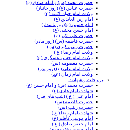
حضرت محمد (ص) و امام صادق (ع)
حضرت عباس (ع) (روز جانباز)
ولادت امام جواد الائمه (ع)
امام زین العابدین (ع)
امام حسین (ع)(روز پاسدار)
امام حسن مجتبی (ع)
حضرت علی اکبر (ع)
حضرت فاطمه (س) (روز مادر)
حضرت زینب کبری (س)
ولادت امام رضا ( ع )
ولادت امام حسن عسگری (ع)
حضرت معصومه (س)
ولادت امام علی (ع) (روز پدر)
ولادت امام زمان (عج)
بنر رحلت و شهادت
حضرت محمد (ص) و امام حسن (ع)
شهادت امام هادی (ع)
امام علی ( ع ) (شب های قدر)
حضرت فاطمه (س)
حضرت زینب (س)
شهادت امام رضا ( ع )
امام موسی کاظم (ع)
امام جعفر صادق ( ع )
امام حسین (ع) (محرم)