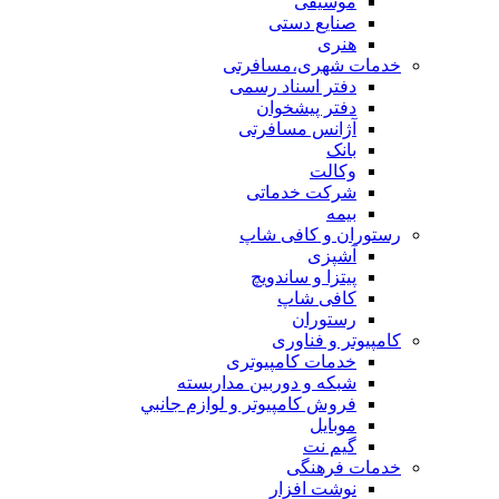
موسیقی
صنایع دستی
هنری
خدمات شهری،مسافرتی
دفتر اسناد رسمی
دفتر پیشخوان
آژانس مسافرتی
بانک
وکالت
شرکت خدماتی
بيمه
رستوران و کافی شاپ
آشپزی
پیتزا و ساندویچ
کافی شاپ
رستوران
کامپیوتر و فناوری
خدمات کامپیوتری
شبكه و دوربين مداربسته
فروش كامپيوتر و لوازم جانبي
موبایل
گیم نت
خدمات فرهنگی
نوشت افزار