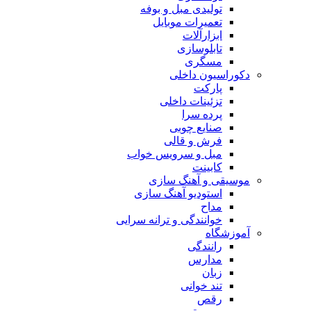
تولیدی مبل و بوفه
تعمیرات موبایل
ابزارآلات
تابلوسازی
مسگری
دکوراسیون داخلی
پارکت
تزئینات داخلی
پرده سرا
صنایع چوبی
فرش و قالی
مبل و سرويس خواب
کابینت
موسیقی و آهنگ سازی
استودیو آهنگ سازی
مداح
خوانندگی و ترانه سرایی
آموزشگاه
رانندگی
مدارس
زبان
تند خوانی
رقص