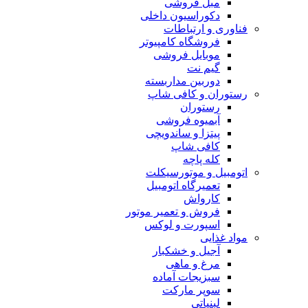
مبل فروشی
دکوراسیون داخلی
فناوری و ارتباطات
فروشگاه كامپيوتر
موبایل فروشی
گیم نت
دوربين مداربسته
رستوران و کافی شاپ
رستوران
آبمیوه فروشی
پیتزا و ساندویچی
کافی شاپ
کله پاچه
اتومبيل و موتورسيكلت
تعمیرگاه اتومبیل
کارواش
فروش و تعمیر موتور
اسپورت و لوکس
مواد غذایی
آجیل و خشکبار
مرغ و ماهی
سبزیجات آماده
سوپر مارکت
لبنیاتی