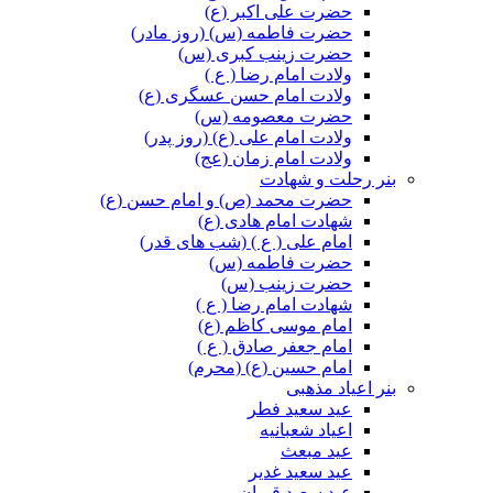
حضرت علی اکبر (ع)
حضرت فاطمه (س) (روز مادر)
حضرت زینب کبری (س)
ولادت امام رضا ( ع )
ولادت امام حسن عسگری (ع)
حضرت معصومه (س)
ولادت امام علی (ع) (روز پدر)
ولادت امام زمان (عج)
بنر رحلت و شهادت
حضرت محمد (ص) و امام حسن (ع)
شهادت امام هادی (ع)
امام علی ( ع ) (شب های قدر)
حضرت فاطمه (س)
حضرت زینب (س)
شهادت امام رضا ( ع )
امام موسی کاظم (ع)
امام جعفر صادق ( ع )
امام حسین (ع) (محرم)
بنر اعیاد مذهبی
عید سعید فطر
اعیاد شعبانیه
عید مبعث
عید سعید غدیر
عید سعید قربان