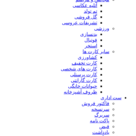
آتلیه عکاسی
تم تولد
گل فروشی
تشریفات عروسی
ورزشی
بدنسازی
فوتبال
استخر
سایر کارت ها
کشاورزی
کارت تخفیف
کارت های شخصی
کارت پرسنلی
کارت گارانتی
حیوانات خانگی
ظروف آشپزخانه
ست اداری
فاکتور فروش
سرنسخه
سربرگ
پاکت نامه
قبض
یادداشت