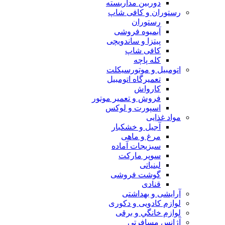
دوربين مداربسته
رستوران و کافی شاپ
رستوران
آبمیوه فروشی
پیتزا و ساندویچی
کافی شاپ
کله پاچه
اتومبيل و موتورسيكلت
تعمیرگاه اتومبیل
کارواش
فروش و تعمیر موتور
اسپورت و لوکس
مواد غذایی
آجیل و خشکبار
مرغ و ماهی
سبزیجات آماده
سوپر مارکت
لبنیاتی
گوشت فروشی
قنادی
آرایشی و بهداشتی
لوازم کادویی و دکوری
لوازم خانگي و برقی
آژانس مسافرتی