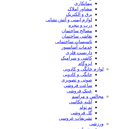
پیمانکاری
مشاور املاک
برق و الکتریک
لوازم ایمنی و آتش نشانی
درب و پنجره
مصالح ساختمان
نقاشی ساختمان
تاسیسات ساختمانی
خدمات آسانسور
داربست فلزی
کاشی و سرامیک
ایزوگام
لوازم خانگی و کادویی
خانگی و کادویی
صوتی و تصویری
ساعت فروشی
عینک فروشی
مجالس و مراسم
آتلیه عکاسی
تم تولد
گل فروشی
تشریفات عروسی
ورزشی