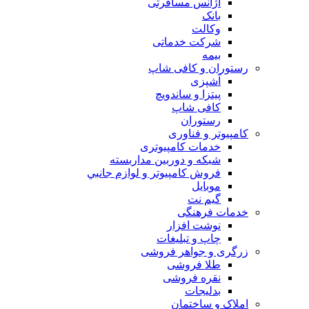
آژانس مسافرتی
بانک
وکالت
شرکت خدماتی
بيمه
رستوران و کافی شاپ
آشپزی
پیتزا و ساندویچ
کافی شاپ
رستوران
کامپیوتر و فناوری
خدمات کامپیوتری
شبكه و دوربين مداربسته
فروش كامپيوتر و لوازم جانبي
موبایل
گیم نت
خدمات فرهنگی
نوشت افزار
چاپ و تبلیغات
زرگری و جواهر فروشی
طلا فروشی
نقره فروشی
بدلیجات
املاک و ساختمان