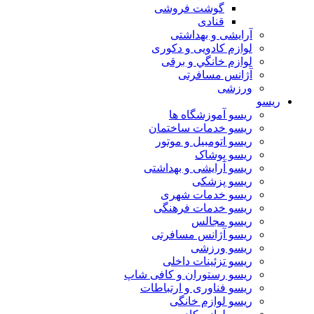
گوشت فروشی
قنادی
آرایشی و بهداشتی
لوازم کادویی و دکوری
لوازم خانگي و برقی
آژانس مسافرتی
ورزشی
ریسو
ریسو آموزشگاه ها
ریسو خدمات ساختمان
ریسو اتومبیل و موتور
ریسو پوشاک
ریسو آرایشی و بهداشتی
ریسو پزشکی
ریسو خدمات شهری
ریسو خدمات فرهنگی
ریسو مجالس
ریسو آژانس مسافرتی
ریسو ورزشی
ریسو تزئینات داخلی
ریسو رستوران و کافی شاپ
ریسو فناوری و ارتباطات
ریسو لوازم خانگی