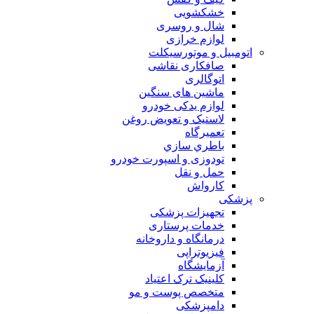
خشکشویی
شال و روسری
لوازم خرازی
اتومبیل و موتورسیکلت
صافکاری نقاشی
اتوگالری
ماشین های سنگین
لوازم یدکی خودرو
لاستیک و تعویض روغن
تعميرگاه
باطري سازي
تودوزی و اسپورت خودرو
حمل و نقل
کارواش
پزشکی
تجهیزات پزشکی
خدمات پرستاری
درمانگاه و داروخانه
فیزیوتراپی
آزمایشگاه
کلینیک ترک اعتیاد
متخصص پوست و مو
دامپزشکی