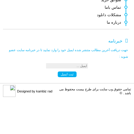
اصغر کلاته
می گوید :
تماس باما
ممنون. چندین مورد سوال نیز دارم. که [...]
مشکلات دانلود
درباره ما
اصغر کلاته
می گوید :
خبرنامه
طرح لایه باز قشنگ و زیبائی هست.خدا [...]
جهت دریافت آخرین مطالب منتشر شده ایمیل خود را وارد نمایید تا در خبرنامه سایت عضو
شوید :
کامبیز راد
می گوید :
سلام . کنار هر طرح لینک مشترکین نوش [...]
تمامی حقوق وب سایت برای طرح بیست محفوظ می
Designed by kambiz rad
باشد . ©
کامبیز راد
می گوید :
به سلامتی . خوش اومدین . در خدمتیم [...]
علی مرادی
می گوید :