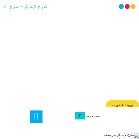
طرح لایه باز – طرح ۲۰
ورود / عضویت
0
سبد خرید