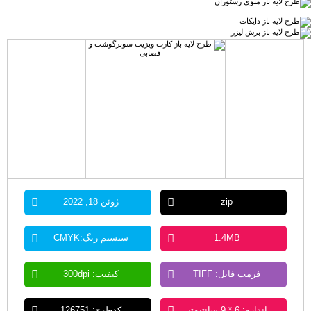
zip
ژوئن 18, 2022
1.4MB
سیستم رنگ:CMYK
فرمت فایل: TIFF
کیفیت: 300dpi
اندازه: 6 * 9 سانتیمتر
کدطرح: 126751