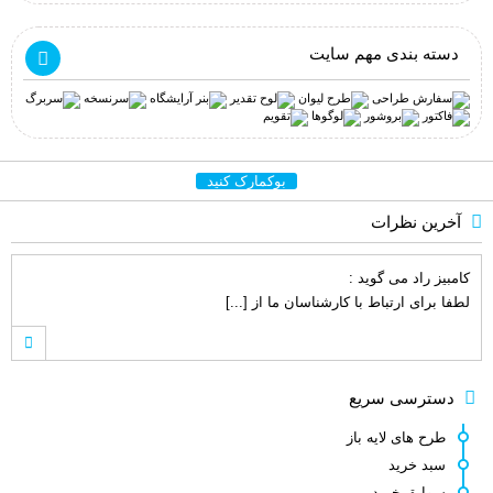
دسته بندی مهم سایت
بوکمارک کنید
آخرین نظرات
کامبیز راد
می گوید :
لطفا برای ارتباط با کارشناسان ما از [...]
کامبیز راد
می گوید :
دسترسی سریع
خواهش میکنم . نظر لطف شماست [...]
طرح های لایه باز
سبد خرید
سوابق خرید