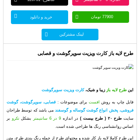
77900 تومان
خرید و دانلود
لینک مشترکین
طرح لایه باز کارت ویزیت سوپرگوشت و قصابی
این
طرح لایه باز
زیبا و شیک،
کارت ویزیت سوپرگوشت
قابل چاپ به روش
افست
برای موضوعات :
قصابی، سوپرگوشت، گوشت
فروشی، پخش انواع گوشت گوساله و گوسفند
می باشد که توسط طراحان
سایت
طرح ۲۰
( طرح بیست )
در اندازه
9 در 6 سانتیمتر
بشکل
تکرو
بر
اساس روانشناسی رنگ ها طراحی شده است.
این طرح کاملا لایه باز کار شده و محتوای طرح از جمله رنگ بندی طرح، متن