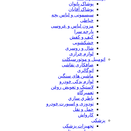
پوشاک بانوان
پوشاک آقایان
سیسمونی و لباس بچه
خیاطی
مزون لباس و عروسی
پارچه سرا
کیف و کفش
خشکشویی
شال و روسری
لوازم خرازی
اتومبیل و موتورسیکلت
صافکاری نقاشی
اتوگالری
ماشین های سنگین
لوازم یدکی خودرو
لاستیک و تعویض روغن
تعميرگاه
باطري سازي
تودوزی و اسپورت خودرو
حمل و نقل
کارواش
پزشکی
تجهیزات پزشکی