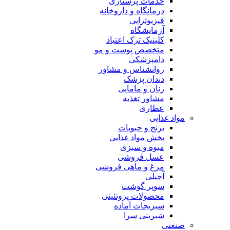
خدمات پرستاری
درمانگاه و داروخانه
فیزیوتراپی
آزمایشگاه
کلینیک ترک اعتیاد
متخصص پوست و مو
دامپزشکی
روانشناس و مشاور
دندان پزشک
زنان و مامایی
مشاور تغذیه
عطاری
مواد غذایی
برنج و حبوبات
پخش مواد غذایی
میوه و سبزی
عسل فروشی
مرغ و ماهی فروشی
آجیلی
سوپر گوشت
محصولات پروتئینی
سبزیجات آماده
شیرینی سرا
صنعتی