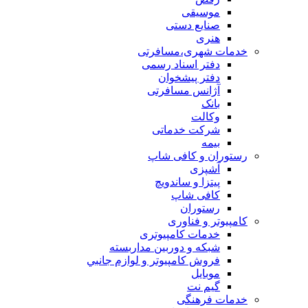
موسیقی
صنایع دستی
هنری
خدمات شهری،مسافرتی
دفتر اسناد رسمی
دفتر پیشخوان
آژانس مسافرتی
بانک
وکالت
شرکت خدماتی
بيمه
رستوران و کافی شاپ
آشپزی
پیتزا و ساندویچ
کافی شاپ
رستوران
کامپیوتر و فناوری
خدمات کامپیوتری
شبكه و دوربين مداربسته
فروش كامپيوتر و لوازم جانبي
موبایل
گیم نت
خدمات فرهنگی