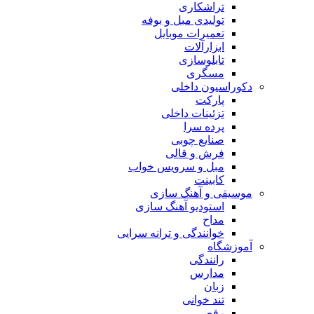
تراشکاری
تولیدی مبل و بوفه
تعمیرات موبایل
ابزارآلات
تابلوسازی
مسگری
دکوراسیون داخلی
پارکت
تزئینات داخلی
پرده سرا
صنایع چوبی
فرش و قالی
مبل و سرويس خواب
کابینت
موسیقی و آهنگ سازی
استودیو آهنگ سازی
مداح
خوانندگی و ترانه سرایی
آموزشگاه
رانندگی
مدارس
زبان
تند خوانی
رقص