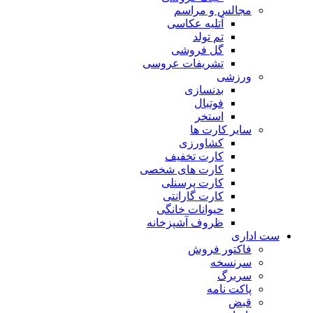
مجالس و مراسم
آتلیه عکاسی
تم تولد
گل فروشی
تشریفات عروسی
ورزشی
بدنسازی
فوتبال
استخر
سایر کارت ها
کشاورزی
کارت تخفیف
کارت های شخصی
کارت پرسنلی
کارت گارانتی
حیوانات خانگی
ظروف آشپزخانه
ست اداری
فاکتور فروش
سرنسخه
سربرگ
پاکت نامه
قبض