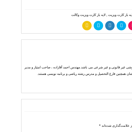
ه باز کارت ویزیت
,
لایه باز کارت ویزیت وکالت
حمد آقازاده محفوظ است . هرگونه انتشار فایل های خریداری شده از Tarh20.com به هر روشی غیر قانونی و غیر شرعی می باشد.مهندس احمد آقازاده ، صاحب امتیاز و مدیر
 علامت‌گذاری شده‌اند
*