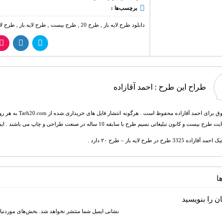
برچسب‌ها :
دانلود طرح لایه باز
,
طرح 20
,
طرح بیست
,
طرح لایه باز
,
طرح لای
طراح این طرح :
احمد آقازاده
تمامی حقوق برای ا
ن تبلیغاتی نسیم طرح با سابقه 10 ساله در صنعت طراحی و چاپ می باشند . ایشان همچنین فارغ التحصیل و مدرس رشته ریاضی و برنامه نویسی هستند.
3325 طرح در طرح لایه باز – طرح ۲۰ دارد .
ا
ن را بنویسید
نشانی ایمیل شما منتشر نخواهد شد.
بخش‌های موردنیاز