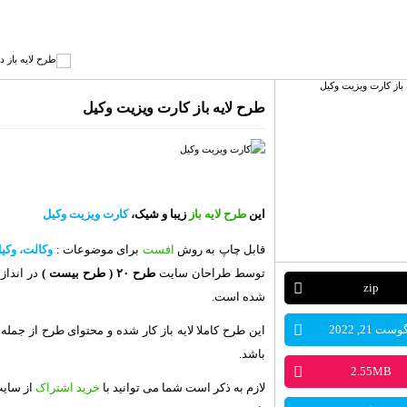
طرح لایه باز کارت ویزیت وکیل
این
طرح لایه باز
زیبا و شیک،
کارت ویزیت وکیل
قابل چاپ به روش
افست
برای موضوعات :
وکالت، وکیل
توسط طراحان سایت
طرح ۲۰
( طرح بیست )
در انداز
zip
شده است.
وست 21, 2022
این طرح کاملا لایه باز کار شده و محتوای طرح از جم
باشد.
2.55MB
لازم به ذکر است شما می توانید با
خرید اشتراک
از سای