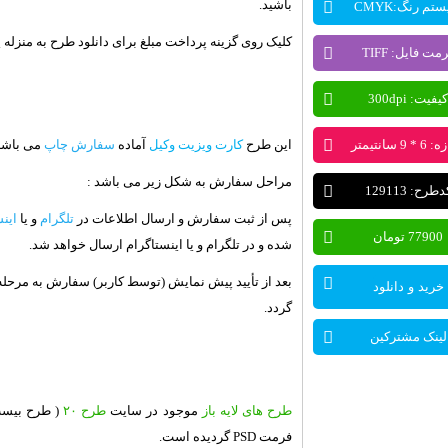
باشید.
تم رنگ:CMYK
کلیک روی گزینه پرداخت مبلغ برای دانلود طرح به منزله
مت فایل: TIFF
کیفیت: 300dpi
این طرح
کارت ویزیت وکیل
آماده
سفارش چاپ
می باشد
* 9 سانتیمتر
مراحل سفارش به شکل زیر می باشد :
طرح: 129113
پس از ثبت سفارش و ارسال اطلاعات در
تلگرام
و یا
این
77900 تومان
شده و در تلگرام و یا اینستاگرام ارسال خواهد شد.
بعد از تأیید پیش نمایش (توسط کاربر) سفارش به مرحل
خرید و دانلود
گردد.
لینک مشترکین
طرح های لایه باز
موجود در سایت
طرح ۲۰
( طرح بیست
فرمت PSD گردیده است.