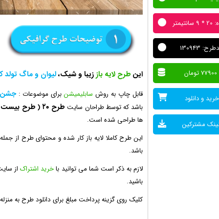
سانتیمتر
رح: 130943
77900 تومان
این
طرح لایه باز
زیبا و شیک،
لیوان و ماگ تولد 
جشن تو
قابل چاپ به روش
سابلیمیشن
برای موضوعات :
خرید و دانلود
طرح ۲۰
( طرح بیست 
باشد که توسط طراحان سایت
ها طراحی شده است.
ینک مشترکین
این طرح کاملا لایه باز کار شده و محتوای طرح از جم
باشد.
لازم به ذکر است شما می توانید با
خرید اشتراک
از سایت
باشید.
کلیک روی گزینه پرداخت مبلغ برای دانلود طرح به منزل