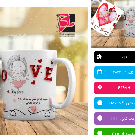
zip
اکتبر 14, 2022
4.14MB
تم رنگ:CMYK
مت فایل: TIFF
فیت: 300dpi