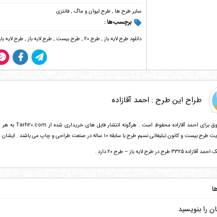
سایر طرح ها
,
طرح لیوان و ماگ
,
فانتزی
برچسب‌ها :
دانلود طرح لایه باز
,
طرح 20
,
طرح بیست
,
طرح لایه باز
,
طرح لایه با
طراح این طرح :
احمد آقازاده
تمامی حقوق برای
 تبلیغاتی نسیم طرح با سابقه 10 ساله در صنعت طراحی و چاپ می باشند . ایشان همچنین فارغ التحصیل و مدرس رشته ریاضی و برنامه نویسی هستند.
332 طرح در طرح لایه باز – طرح ۲۰ دارد .
ا
ن را بنویسید