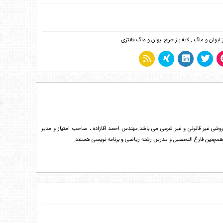
ز لیوان و ماگ
,
لایه باز طرح لیوان و ماگ فانتزی
 احمد آقازاده محفوظ است . هرگونه انتشار فایل های خریداری شده از Tarh20.com به هر روشی غیر قانونی و غیر شرعی می باشد.مهندس احمد آقازاده ، صاحب امتیاز و مدیر