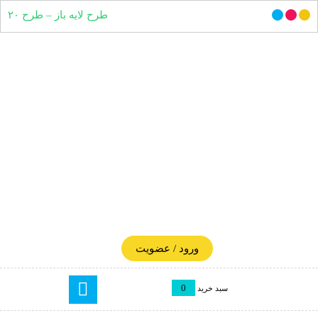
طرح لایه باز – طرح ۲۰
ورود / عضویت
0
سبد خرید