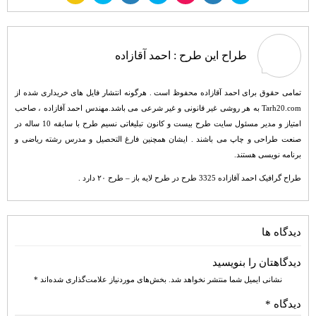
طراح این طرح :
احمد آقازاده
تمامی حقوق برای احمد آقازاده محفوظ است . هرگونه انتشار فایل های خریداری شده از
Tarh20.com به هر روشی غیر قانونی و غیر شرعی می باشد.مهندس احمد آقازاده ، صاحب
امتیاز و مدیر مسئول سایت طرح بیست و کانون تبلیغاتی نسیم طرح با سابقه 10 ساله در
صنعت طراحی و چاپ می باشند . ایشان همچنین فارغ التحصیل و مدرس رشته ریاضی و
برنامه نویسی هستند.
طراح گرافیک احمد آقازاده 3325 طرح در طرح لایه باز – طرح ۲۰ دارد .
دیدگاه ها
دیدگاهتان را بنویسید
نشانی ایمیل شما منتشر نخواهد شد.
بخش‌های موردنیاز علامت‌گذاری شده‌اند
*
دیدگاه
*