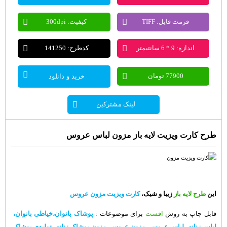
فرمت فایل: TIFF
کیفیت: 300dpi
اندازه: 9 * 6 سانتیمتر
کدطرح: 141250
77900 تومان
خرید و دانلود
لینک مشترکین
طرح کارت ویزیت لایه باز مزون لباس عروس
این
طرح لایه باز
زیبا و شیک،
کارت ویزیت مزون عروس
قابل چاپ به روش
افست
برای موضوعات :
پوشاک بانوان،خیاطی بانوان،
لباس زنانه، لباس عروس، مزون عروس، مزون پوشاک زنانه، تولیدی پوشاک،