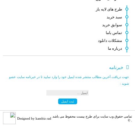
سلام . کنار هر طرح لینک مشترکین نوش [...]
طرح های لایه باز
سبد خرید
سوابق خرید
کامبیز راد
می گوید :
تماس باما
به سلامتی . خوش اومدین . در خدمتیم [...]
مشکلات دانلود
درباره ما
علی مرادی
می گوید :
خبرنامه
سلام من الان اشتراک خریداری کردم می [...]
جهت دریافت آخرین مطالب منتشر شده ایمیل خود را وارد نمایید تا در خبرنامه سایت عضو
شوید :
علی مرادی
می گوید :
سلام من تازه وارد سایت شدم . انشاء [...]
تمامی حقوق وب سایت برای طرح بیست محفوظ می باشد
Designed by kambiz rad
. ©
hamed s.p
می گوید :
نماد این لوگو ( چرم مشهد ) نشانه و [...]