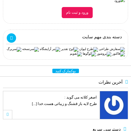
ورود و ثبت نام
دسته بندی مهم سایت
بوکمارک کنید
آخرین نظرات
اصغر کلاته
می گوید :
طرح لایه باز قشنگ و زیبائی هست.خدا [...]
کامبیز راد
می گوید :
دسترسی سریع