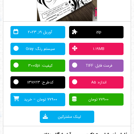
zip
آوریل 19, 2023
1.19MB
سیستم رنگ: Gray
فرمت فایل: TIFF
کیفیت: 300dpi
اندازه: A5
کدطرح: 137623
77900 تومان
77900 تومان – خرید
لینک مشترکین