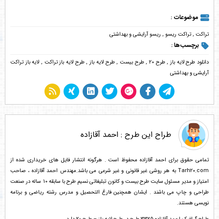
موضوعات :
تراکت
,
تراکت ریسو
,
ریسو آرایشی و بهداشتی
برچسب‌ها :
دانلود طرح لایه باز
,
طرح 20
,
طرح بیست
,
طرح لایه باز
,
طرح لایه باز تراکت
,
لایه باز تراکت
آرایشی و بهداشتی
طراح این طرح :
احمد آقازاده
تمامی حقوق برای احمد آقازاده محفوظ است . هرگونه انتشار فایل های خریداری شده از
Tarh20.com به هر روشی غیر قانونی و غیر شرعی می باشد.مهندس احمد آقازاده ، صاحب
امتیاز و مدیر مسئول سایت طرح بیست و کانون تبلیغاتی نسیم طرح با سابقه 10 ساله در صنعت
طراحی و چاپ می باشند . ایشان همچنین فارغ التحصیل و مدرس رشته ریاضی و برنامه
نویسی هستند.