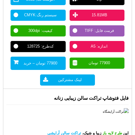
15.81MB
سیستم رنگ:CMYK
فرمت فایل: TIFF
کیفیت: 300dpi
اندازه: A5
کدطرح: 128725
77900 تومان
77900 تومان – خرید
لینک مشترکین
فایل فتوشاپ تراکت سالن زیبایی زنانه
این
طرح لایه باز
زیبا و شیک،
تراکت سالن آرایشی