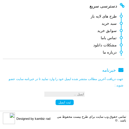
اصغر کلاته
می گوید :
دسترسی سریع
ممنون. چندین مورد سوال نیز دارم. که [...]
طرح های لایه باز
سبد خرید
سوابق خرید
اصغر کلاته
می گوید :
تماس باما
طرح لایه باز قشنگ و زیبائی هست.خدا [...]
مشکلات دانلود
درباره ما
کامبیز راد
می گوید :
خبرنامه
سلام . کنار هر طرح لینک مشترکین نوش [...]
جهت دریافت آخرین مطالب منتشر شده ایمیل خود را وارد نمایید تا در خبرنامه سایت عضو
شوید :
کامبیز راد
می گوید :
به سلامتی . خوش اومدین . در خدمتیم [...]
تمامی حقوق وب سایت برای طرح بیست محفوظ می
Designed by kambiz rad
باشد . ©
علی مرادی
می گوید :