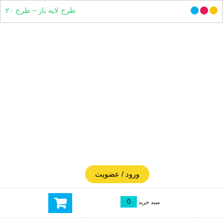
طرح لایه باز – طرح ۲۰
ورود / عضویت
0
سبد خرید