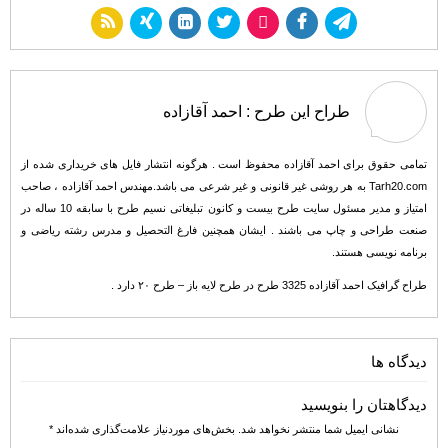
طراح این طرح :
احمد آقازاده
تمامی حقوق برای احمد آقازاده محفوظ است . هرگونه انتشار فایل های خریداری شده از
Tarh20.com به هر روشی غیر قانونی و غیر شرعی می باشد.مهندس احمد آقازاده ، صاحب
امتیاز و مدیر مسئول سایت طرح بیست و کانون تبلیغاتی نسیم طرح با سابقه 10 ساله در
صنعت طراحی و چاپ می باشند . ایشان همچنین فارغ التحصیل و مدرس رشته ریاضی و
برنامه نویسی هستند.
طراح گرافیک احمد آقازاده 3325 طرح در طرح لایه باز – طرح ۲۰ دارد .
دیدگاه ها
دیدگاهتان را بنویسید
نشانی ایمیل شما منتشر نخواهد شد.
بخش‌های موردنیاز علامت‌گذاری شده‌اند
*