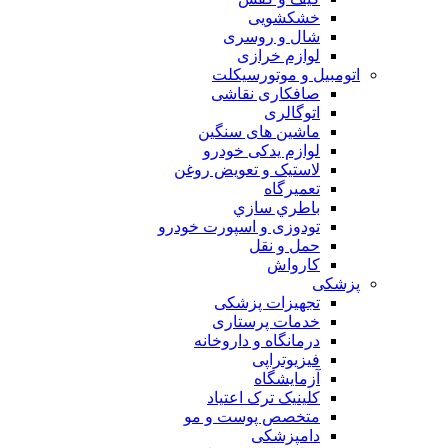
خشکشویی
شال و روسری
لوازم خرازی
اتومبیل و موتورسیکلت
صافکاری نقاشی
اتوگالری
ماشین های سنگین
لوازم یدکی خودرو
لاستیک و تعویض روغن
تعميرگاه
باطري سازي
تودوزی و اسپورت خودرو
حمل و نقل
کارواش
پزشکی
تجهیزات پزشکی
خدمات پرستاری
درمانگاه و داروخانه
فیزیوتراپی
آزمایشگاه
کلینیک ترک اعتیاد
متخصص پوست و مو
دامپزشکی