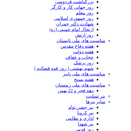
بزرگداشت فردوسی
روز جهانی کار و کارگر
روز معلم
روز جمهوری اسلامی
شهادت دکتر چمران
ارتحال امام خمینی (ره)
روز ارتش
مناسبت های ملی تابستان
هفته دفاع مقدس
هفته دولت
حجاب و عفاف
روز پزشک
شهید بهشتی ( روز قوه قضائیه )
مناسبت های ملی پاییز
هفته بسیج
مناسبت های ملی زمستان
دهه فجر و 22 بهمن
بنر تسلیت
سایر بنرها
بنر جشن تولد
بنر کرونا
اداری و نظامی
بنر شهدا
روز قدس