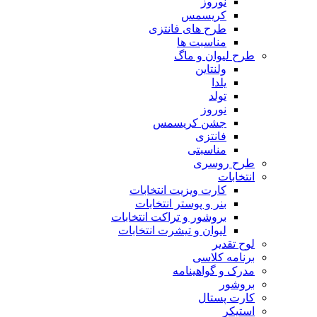
نوروز
کریسمس
طرح های فانتزی
مناسبت ها
طرح لیوان و ماگ
ولنتاین
یلدا
تولد
نوروز
جشن کریسمس
فانتزی
مناسبتی
طرح روسری
انتخابات
کارت ویزیت انتخابات
بنر و پوستر انتخابات
بروشور و تراکت انتخابات
لیوان و تیشرت انتخابات
لوح تقدیر
برنامه کلاسی
مدرک و گواهینامه
بروشور
کارت پستال
استیکر