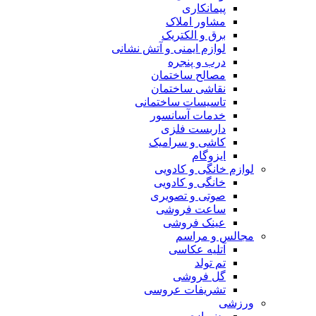
پیمانکاری
مشاور املاک
برق و الکتریک
لوازم ایمنی و آتش نشانی
درب و پنجره
مصالح ساختمان
نقاشی ساختمان
تاسیسات ساختمانی
خدمات آسانسور
داربست فلزی
کاشی و سرامیک
ایزوگام
لوازم خانگی و کادویی
خانگی و کادویی
صوتی و تصویری
ساعت فروشی
عینک فروشی
مجالس و مراسم
آتلیه عکاسی
تم تولد
گل فروشی
تشریفات عروسی
ورزشی