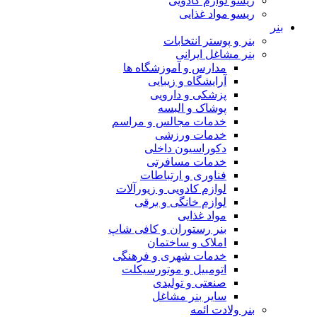
ریسو لوازم کادویی
ریسو مواد غذایی
بنر
بنر و پوستر انتخابات
بنر مشاغل ایرانی
مدارس و آموزشگاه ها
آرایشگاه و زیبایی
پزشکی و دارویی
پوشاک و البسه
خدمات مجالس و مراسم
خدمات ورزشی
دکوراسیون داخلی
خدمات مسافرتی
فناوری و ارتباطات
لوازم کادویی و زیورآلات
لوازم خانگی و برقی
مواد غذایی
بنر رستوران و کافی شاپ
املاک و ساختمان
خدمات شهری و فرهنگی
اتومبیل و موتورسیکلت
صنعتی و تولیدی
سایر بنر مشاغل
بنر ولادت ائمه