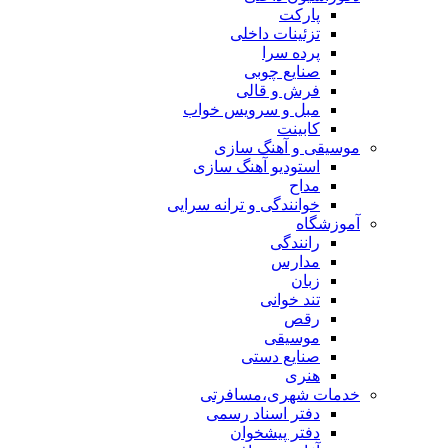
پارکت
تزئینات داخلی
پرده سرا
صنایع چوبی
فرش و قالی
مبل و سرويس خواب
کابینت
موسیقی و آهنگ سازی
استودیو آهنگ سازی
مداح
خوانندگی و ترانه سرایی
آموزشگاه
رانندگی
مدارس
زبان
تند خوانی
رقص
موسیقی
صنایع دستی
هنری
خدمات شهری،مسافرتی
دفتر اسناد رسمی
دفتر پیشخوان