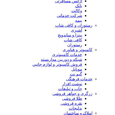
آژانس مسافرتی
بانک
وکالت
شرکت خدماتی
بيمه
رستوران و کافی شاپ
آشپزی
پیتزا و ساندویچ
کافی شاپ
رستوران
کامپیوتر و فناوری
خدمات کامپیوتری
شبكه و دوربين مداربسته
فروش كامپيوتر و لوازم جانبي
موبایل
گیم نت
خدمات فرهنگی
نوشت افزار
چاپ و تبلیغات
زرگری و جواهر فروشی
طلا فروشی
نقره فروشی
بدلیجات
املاک و ساختمان