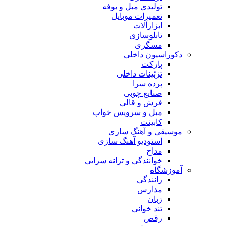
تولیدی مبل و بوفه
تعمیرات موبایل
ابزارآلات
تابلوسازی
مسگری
دکوراسیون داخلی
پارکت
تزئینات داخلی
پرده سرا
صنایع چوبی
فرش و قالی
مبل و سرويس خواب
کابینت
موسیقی و آهنگ سازی
استودیو آهنگ سازی
مداح
خوانندگی و ترانه سرایی
آموزشگاه
رانندگی
مدارس
زبان
تند خوانی
رقص