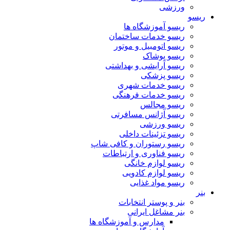
ورزشی
ریسو
ریسو آموزشگاه ها
ریسو خدمات ساختمان
ریسو اتومبیل و موتور
ریسو پوشاک
ریسو آرایشی و بهداشتی
ریسو پزشکی
ریسو خدمات شهری
ریسو خدمات فرهنگی
ریسو مجالس
ریسو آژانس مسافرتی
ریسو ورزشی
ریسو تزئینات داخلی
ریسو رستوران و کافی شاپ
ریسو فناوری و ارتباطات
ریسو لوازم خانگی
ریسو لوازم کادویی
ریسو مواد غذایی
بنر
بنر و پوستر انتخابات
بنر مشاغل ایرانی
مدارس و آموزشگاه ها