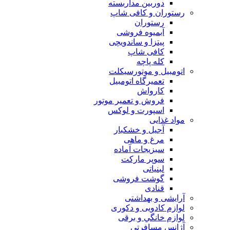
دوربين مداربسته
رستوران و کافی شاپ
رستوران
آبمیوه فروشی
پیتزا و ساندویچی
کافی شاپ
کله پاچه
اتومبيل و موتورسيكلت
تعمیرگاه اتومبیل
کارواش
فروش و تعمیر موتور
اسپورت و لوکس
مواد غذایی
آجیل و خشکبار
مرغ و ماهی
سبزیجات آماده
سوپر مارکت
لبنیاتی
گوشت فروشی
قنادی
آرایشی و بهداشتی
لوازم کادویی و دکوری
لوازم خانگي و برقی
آژانس مسافرتی