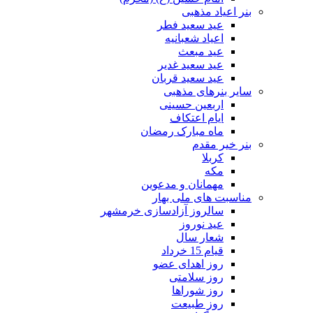
بنر اعیاد مذهبی
عید سعید فطر
اعیاد شعبانیه
عید مبعث
عید سعید غدیر
عید سعید قربان
سایر بنرهای مذهبی
اربعین حسینی
ایام اعتکاف
ماه مبارک رمضان
بنر خیر مقدم
کربلا
مکه
مهمانان و مدعوین
مناسبت های ملی بهار
سالروز آزادسازی خرمشهر
عید نوروز
شعار سال
قیام 15 خرداد
روز اهدای عضو
روز سلامتی
روز شوراها
روز طبیعت