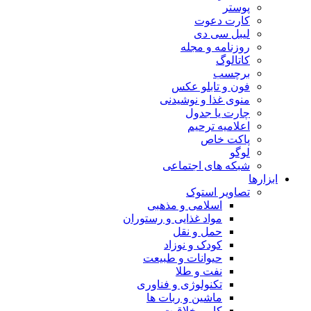
پوستر
کارت دعوت
لیبل سی دی
روزنامه و مجله
کاتالوگ
برچسب
فون و تابلو عکس
منوی غذا و نوشیدنی
چارت یا جدول
اعلاميه ترحيم
پاکت خاص
لوگو
شبکه های اجتماعی
ابزارها
تصاویر استوک
اسلامی و مذهبی
مواد غذایی و رستوران
حمل و نقل
کودک و نوزاد
حیوانات و طبیعت
نفت و طلا
تکنولوژی و فناوری
ماشین و ربات ها
کار و خلاقیت