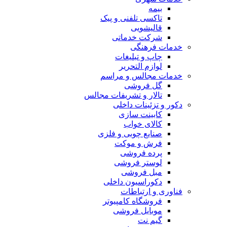
بیمه
تاکسی تلفنی و پیک
قالیشویی
شرکت خدماتی
خدمات فرهنگی
چاپ و تبليغات
لوازم التحریر
خدمات مجالس و مراسم
گل فروشی
تالار و تشریفات مجالس
دکور و تزئینات داخلی
کابینت سازی
کالای خواب
صنایع چوبی و فلزی
فرش و موکت
پرده فروشی
لوستر فروشی
مبل فروشی
دکوراسیون داخلی
فناوری و ارتباطات
فروشگاه كامپيوتر
موبایل فروشی
گیم نت