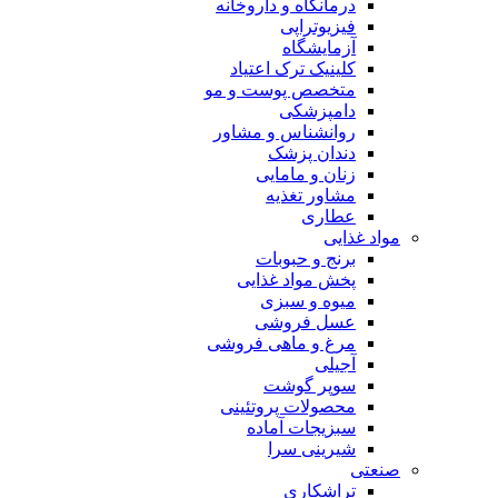
درمانگاه و داروخانه
فیزیوتراپی
آزمایشگاه
کلینیک ترک اعتیاد
متخصص پوست و مو
دامپزشکی
روانشناس و مشاور
دندان پزشک
زنان و مامایی
مشاور تغذیه
عطاری
مواد غذایی
برنج و حبوبات
پخش مواد غذایی
میوه و سبزی
عسل فروشی
مرغ و ماهی فروشی
آجیلی
سوپر گوشت
محصولات پروتئینی
سبزیجات آماده
شیرینی سرا
صنعتی
تراشکاری