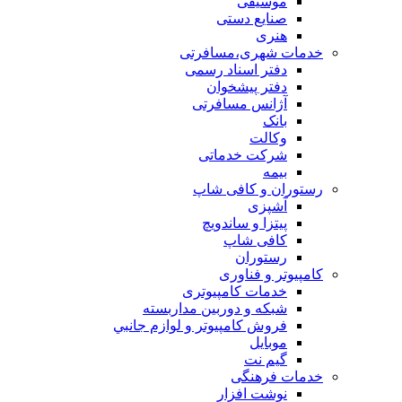
موسیقی
صنایع دستی
هنری
خدمات شهری،مسافرتی
دفتر اسناد رسمی
دفتر پیشخوان
آژانس مسافرتی
بانک
وکالت
شرکت خدماتی
بيمه
رستوران و کافی شاپ
آشپزی
پیتزا و ساندویچ
کافی شاپ
رستوران
کامپیوتر و فناوری
خدمات کامپیوتری
شبكه و دوربين مداربسته
فروش كامپيوتر و لوازم جانبي
موبایل
گیم نت
خدمات فرهنگی
نوشت افزار