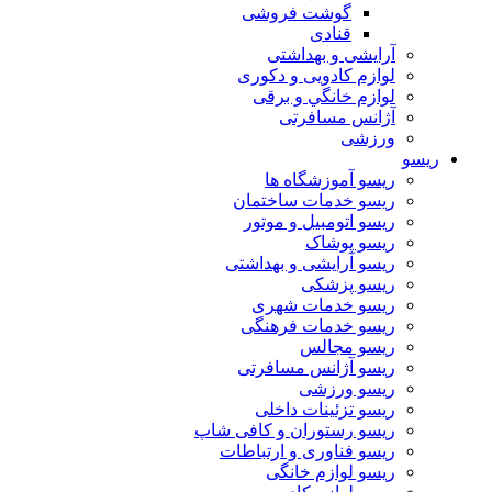
گوشت فروشی
قنادی
آرایشی و بهداشتی
لوازم کادویی و دکوری
لوازم خانگي و برقی
آژانس مسافرتی
ورزشی
ریسو
ریسو آموزشگاه ها
ریسو خدمات ساختمان
ریسو اتومبیل و موتور
ریسو پوشاک
ریسو آرایشی و بهداشتی
ریسو پزشکی
ریسو خدمات شهری
ریسو خدمات فرهنگی
ریسو مجالس
ریسو آژانس مسافرتی
ریسو ورزشی
ریسو تزئینات داخلی
ریسو رستوران و کافی شاپ
ریسو فناوری و ارتباطات
ریسو لوازم خانگی