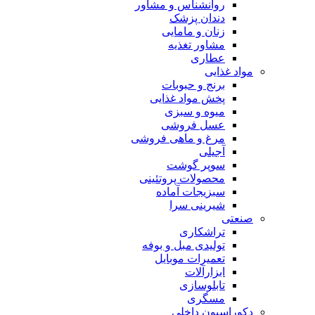
روانشناس و مشاور
دندان پزشک
زنان و مامایی
مشاور تغذیه
عطاری
مواد غذایی
برنج و حبوبات
پخش مواد غذایی
میوه و سبزی
عسل فروشی
مرغ و ماهی فروشی
آجیلی
سوپر گوشت
محصولات پروتئینی
سبزیجات آماده
شیرینی سرا
صنعتی
تراشکاری
تولیدی مبل و بوفه
تعمیرات موبایل
ابزارآلات
تابلوسازی
مسگری
دکوراسیون داخلی