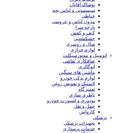
پوشاک آقایان
سیسمونی و لباس بچه
خیاطی
مزون لباس و عروسی
پارچه سرا
کیف و کفش
خشکشویی
شال و روسری
لوازم خرازی
اتومبیل و موتورسیکلت
صافکاری نقاشی
اتوگالری
ماشین های سنگین
لوازم یدکی خودرو
لاستیک و تعویض روغن
تعميرگاه
باطري سازي
تودوزی و اسپورت خودرو
حمل و نقل
کارواش
پزشکی
تجهیزات پزشکی
خدمات پرستاری