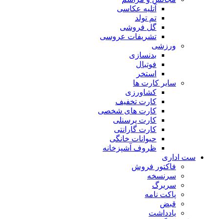
آتلیه عکاسی
تم تولد
گل فروشی
تشریفات عروسی
ورزشی
بدنسازی
فوتبال
استخر
سایر کارت ها
کشاورزی
کارت تخفیف
کارت های شخصی
کارت پرسنلی
کارت گارانتی
حیوانات خانگی
ظروف آشپزخانه
ست اداری
فاکتور فروش
سرنسخه
سربرگ
پاکت نامه
قبض
یادداشت