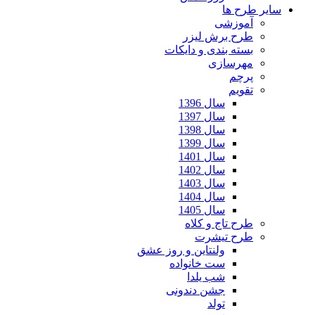
سایر طرح ها
آموزشی
طرح برش لیزر
بسته بندی و دایکات
مهرسازی
پرچم
تقویم
سال 1396
سال 1397
سال 1398
سال 1399
سال 1401
سال 1402
سال 1403
سال 1404
سال 1405
طرح تاج و کلاه
طرح تیشرت
ولنتاین و روز عشق
ست خانواده
شب یلدا
جشن دندونی
تولد