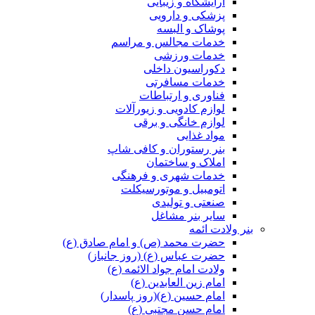
آرایشگاه و زیبایی
پزشکی و دارویی
پوشاک و البسه
خدمات مجالس و مراسم
خدمات ورزشی
دکوراسیون داخلی
خدمات مسافرتی
فناوری و ارتباطات
لوازم کادویی و زیورآلات
لوازم خانگی و برقی
مواد غذایی
بنر رستوران و کافی شاپ
املاک و ساختمان
خدمات شهری و فرهنگی
اتومبیل و موتورسیکلت
صنعتی و تولیدی
سایر بنر مشاغل
بنر ولادت ائمه
حضرت محمد (ص) و امام صادق (ع)
حضرت عباس (ع) (روز جانباز)
ولادت امام جواد الائمه (ع)
امام زین العابدین (ع)
امام حسین (ع)(روز پاسدار)
امام حسن مجتبی (ع)