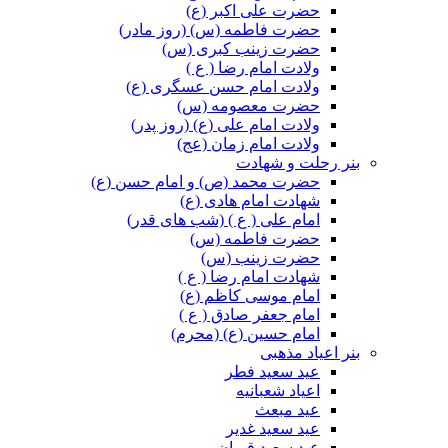
حضرت علی اکبر (ع)
حضرت فاطمه (س) (روز مادر)
حضرت زینب کبری (س)
ولادت امام رضا ( ع )
ولادت امام حسن عسگری (ع)
حضرت معصومه (س)
ولادت امام علی (ع) (روز پدر)
ولادت امام زمان (عج)
بنر رحلت و شهادت
حضرت محمد (ص) و امام حسن (ع)
شهادت امام هادی (ع)
امام علی ( ع ) (شب های قدر)
حضرت فاطمه (س)
حضرت زینب (س)
شهادت امام رضا ( ع )
امام موسی کاظم (ع)
امام جعفر صادق ( ع )
امام حسین (ع) (محرم)
بنر اعیاد مذهبی
عید سعید فطر
اعیاد شعبانیه
عید مبعث
عید سعید غدیر
عید سعید قربان