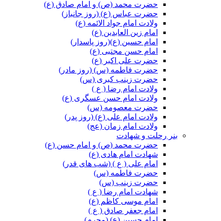
حضرت محمد (ص) و امام صادق (ع)
حضرت عباس (ع) (روز جانباز)
ولادت امام جواد الائمه (ع)
امام زین العابدین (ع)
امام حسین (ع)(روز پاسدار)
امام حسن مجتبی (ع)
حضرت علی اکبر (ع)
حضرت فاطمه (س) (روز مادر)
حضرت زینب کبری (س)
ولادت امام رضا ( ع )
ولادت امام حسن عسگری (ع)
حضرت معصومه (س)
ولادت امام علی (ع) (روز پدر)
ولادت امام زمان (عج)
بنر رحلت و شهادت
حضرت محمد (ص) و امام حسن (ع)
شهادت امام هادی (ع)
امام علی ( ع ) (شب های قدر)
حضرت فاطمه (س)
حضرت زینب (س)
شهادت امام رضا ( ع )
امام موسی کاظم (ع)
امام جعفر صادق ( ع )
امام حسین (ع) (محرم)