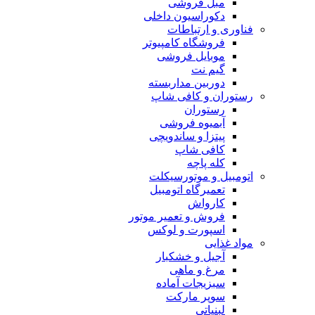
مبل فروشی
دکوراسیون داخلی
فناوری و ارتباطات
فروشگاه كامپيوتر
موبایل فروشی
گیم نت
دوربين مداربسته
رستوران و کافی شاپ
رستوران
آبمیوه فروشی
پیتزا و ساندویچی
کافی شاپ
کله پاچه
اتومبيل و موتورسيكلت
تعمیرگاه اتومبیل
کارواش
فروش و تعمیر موتور
اسپورت و لوکس
مواد غذایی
آجیل و خشکبار
مرغ و ماهی
سبزیجات آماده
سوپر مارکت
لبنیاتی