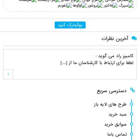
بوکمارک کنید
آخرین نظرات
کامبیز راد
می گوید :
لطفا برای ارتباط با کارشناسان ما از [...]
کامبیز راد
می گوید :
دسترسی سریع
خواهش میکنم . نظر لطف شماست [...]
طرح های لایه باز
سبد خرید
اصغر کلاته
می گوید :
سوابق خرید
ممنون. چندین مورد سوال نیز دارم. که [...]
تماس باما