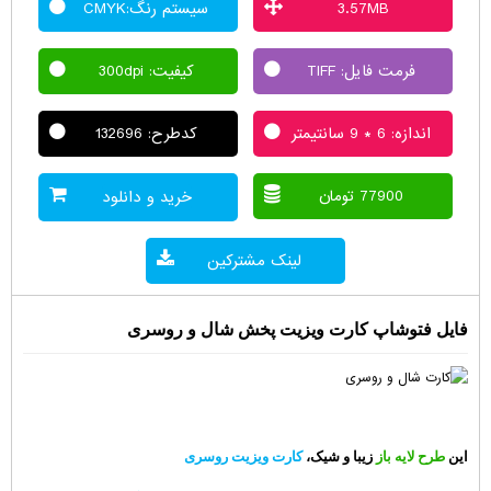
3.57MB
سیستم رنگ:CMYK
فرمت فایل: TIFF
کیفیت: 300dpi
اندازه: 6 * 9 سانتیمتر
کدطرح: 132696
77900 تومان
خرید و دانلود
لینک مشترکین
فایل فتوشاپ کارت ویزیت پخش شال و روسری
این
طرح لایه باز
زیبا و شیک،
کارت ویزیت روسری