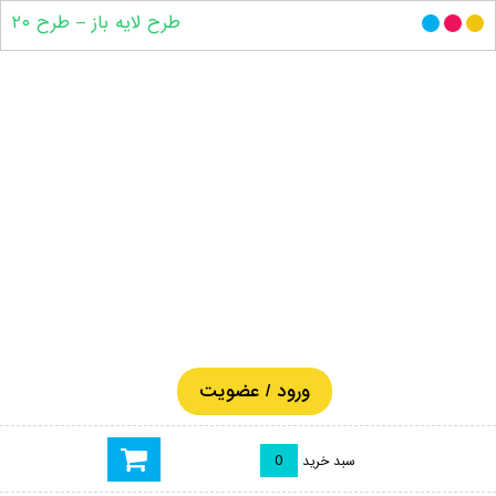
طرح لایه باز – طرح ۲۰
ورود / عضویت
0
سبد خرید