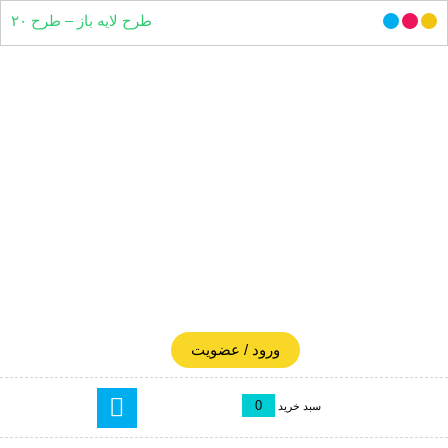
طرح لایه باز – طرح ۲۰
ورود / عضویت
0
سبد خرید