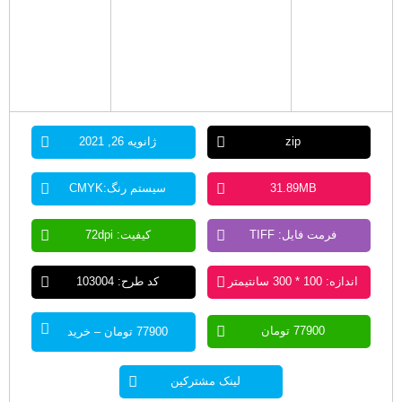
zip
ژانویه 26, 2021
31.89MB
سیستم رنگ:CMYK
فرمت فایل: TIFF
کیفیت: 72dpi
اندازه: 100 * 300 سانتیمتر
کد طرح: 103004
77900 تومان
77900 تومان – خرید
لینک مشترکین