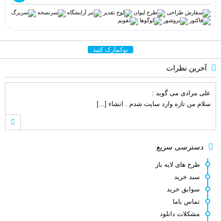
بوکمارک کنید
آخرین نظرات
علی مرادی
می گوید :
سلام من تازه وارد سایت شدم . انشاء [...]
hamed s.p
می گوید :
دسترسی سریع
نماد این لوگو ( چرم مشهد ) نشانه و [...]
طرح های لایه باز
سبد خرید
سوابق خرید
کامبیز راد
می گوید :
تماس باما
سلام . خیلی ممنون نه دوست عزیز انتش [...]
مشکلات دانلود