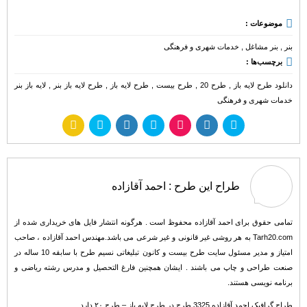
موضوعات :
بنر
,
بنر مشاغل
,
خدمات شهری و فرهنگی
برچسب‌ها :
دانلود طرح لایه باز
,
طرح 20
,
طرح بیست
,
طرح لایه باز
,
طرح لایه باز بنر
,
لایه باز بنر
خدمات شهری و فرهنگی
طراح این طرح :
احمد آقازاده
تمامی حقوق برای احمد آقازاده محفوظ است . هرگونه انتشار فایل های خریداری شده از
Tarh20.com به هر روشی غیر قانونی و غیر شرعی می باشد.مهندس احمد آقازاده ، صاحب
امتیاز و مدیر مسئول سایت طرح بیست و کانون تبلیغاتی نسیم طرح با سابقه 10 ساله در
صنعت طراحی و چاپ می باشند . ایشان همچنین فارغ التحصیل و مدرس رشته ریاضی و
برنامه نویسی هستند.
طراح گرافیک احمد آقازاده 3325 طرح در طرح لایه باز – طرح ۲۰ دارد .