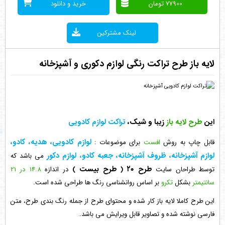
77900 تومان
خرید و دانلود
لینک مشترکین
لایه باز طرح تراکت رنگی لوازم دکوری و آشپزخانه
این
طرح لایه باز
زیبا و شیک،
تراکت لوازم کادویی
لوازم کادویی، هدیه، کادو،
قابل چاپ به روش
افست
برای موضوعات :
لوازم آشپزخانه، ظروف آشپزخانه، جعبه کادو، لوازم دکور
می باشد که
طرح ۲۰
( طرح بیست )
توسط طراحان سایت
در اندازه
14.8 در 21
سانتیمتر
بشکل
تکرو
بر اساس روانشناسی رنگ ها طراحی شده است.
این طرح کاملا لایه باز کار شده و محتوای طرح از جمله رنگ بندی طرح، متن
فارسی نوشته شده و تصاویر قابل ویرایش می باشد.