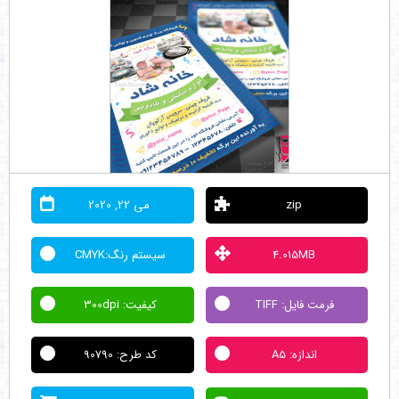
zip
می 22, 2020
4.015MB
سیستم رنگ:CMYK
فرمت فایل: TIFF
کیفیت: 300dpi
اندازه: A5
کد طرح: 90790