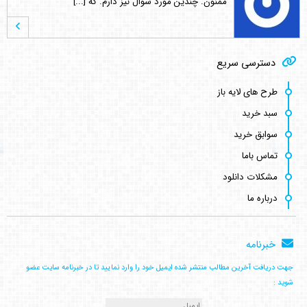
ممنون. چندین مورد سوال نیز دارم. که [...]
اصغر کلاته
می گوید :
دسترسی سریع
طرح لایه باز قشنگ و زیبائی هست.خدا [...]
طرح های لایه باز
سبد خرید
کامبیز راد
می گوید :
سوابق خرید
سلام . کنار هر طرح لینک مشترکین نوش [...]
تماس باما
مشکلات دانلود
درباره ما
کامبیز راد
می گوید :
به سلامتی . خوش اومدین . در خدمتیم [...]
خبرنامه
جهت دریافت آخرین مطالب منتشر شده ایمیل خود را وارد نمایید تا در خبرنامه سایت عضو
علی مرادی
می گوید :
شوید :
سلام من الان اشتراک خریداری کردم می [...]