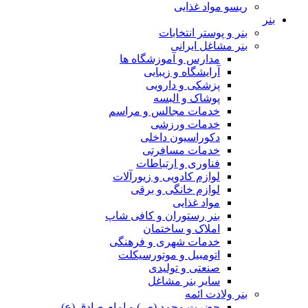
ریسو مواد غذایی
بنر
بنر و پوستر انتخابات
بنر مشاغل ایرانی
مدارس و آموزشگاه ها
آرایشگاه و زیبایی
پزشکی و دارویی
پوشاک و البسه
خدمات مجالس و مراسم
خدمات ورزشی
دکوراسیون داخلی
خدمات مسافرتی
فناوری و ارتباطات
لوازم کادویی و زیورآلات
لوازم خانگی و برقی
مواد غذایی
بنر رستوران و کافی شاپ
املاک و ساختمان
خدمات شهری و فرهنگی
اتومبیل و موتورسیکلت
صنعتی و تولیدی
سایر بنر مشاغل
بنر ولادت ائمه
حضرت محمد (ص) و امام صادق (ع)