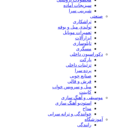
سبزیجات آماده
شیرینی سرا
صنعتی
تراشکاری
تولیدی مبل و بوفه
تعمیرات موبایل
ابزارآلات
تابلوسازی
مسگری
دکوراسیون داخلی
پارکت
تزئینات داخلی
پرده سرا
صنایع چوبی
فرش و قالی
مبل و سرويس خواب
کابینت
موسیقی و آهنگ سازی
استودیو آهنگ سازی
مداح
خوانندگی و ترانه سرایی
آموزشگاه
رانندگی