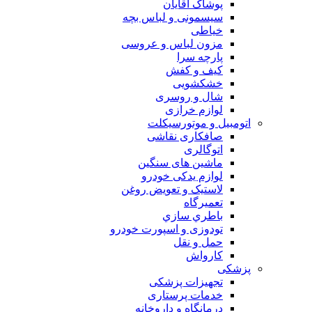
پوشاک آقایان
سیسمونی و لباس بچه
خیاطی
مزون لباس و عروسی
پارچه سرا
کیف و کفش
خشکشویی
شال و روسری
لوازم خرازی
اتومبیل و موتورسیکلت
صافکاری نقاشی
اتوگالری
ماشین های سنگین
لوازم یدکی خودرو
لاستیک و تعویض روغن
تعميرگاه
باطري سازي
تودوزی و اسپورت خودرو
حمل و نقل
کارواش
پزشکی
تجهیزات پزشکی
خدمات پرستاری
درمانگاه و داروخانه