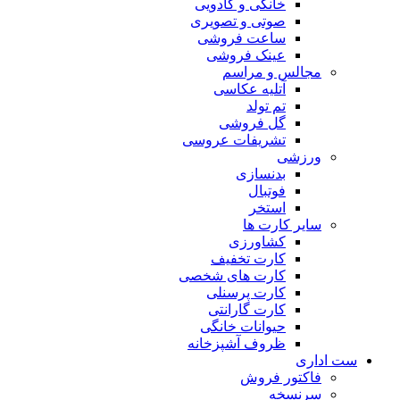
خانگی و کادویی
صوتی و تصویری
ساعت فروشی
عینک فروشی
مجالس و مراسم
آتلیه عکاسی
تم تولد
گل فروشی
تشریفات عروسی
ورزشی
بدنسازی
فوتبال
استخر
سایر کارت ها
کشاورزی
کارت تخفیف
کارت های شخصی
کارت پرسنلی
کارت گارانتی
حیوانات خانگی
ظروف آشپزخانه
ست اداری
فاکتور فروش
سرنسخه