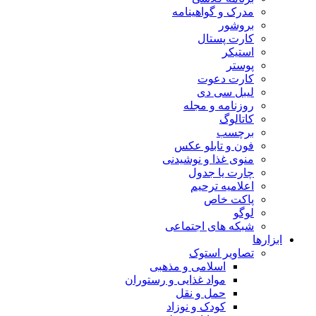
مدرک و گواهینامه
بروشور
کارت پستال
استیکر
پوستر
کارت دعوت
لیبل سی دی
روزنامه و مجله
کاتالوگ
برچسب
فون و تابلو عکس
منوی غذا و نوشیدنی
چارت یا جدول
اعلاميه ترحيم
پاکت خاص
لوگو
شبکه های اجتماعی
ابزارها
تصاویر استوک
اسلامی و مذهبی
مواد غذایی و رستوران
حمل و نقل
کودک و نوزاد