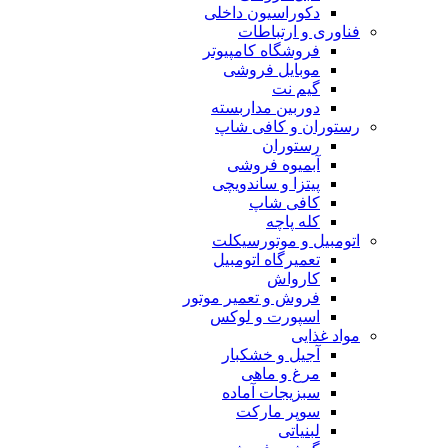
دکوراسیون داخلی
فناوری و ارتباطات
فروشگاه كامپيوتر
موبایل فروشی
گیم نت
دوربين مداربسته
رستوران و کافی شاپ
رستوران
آبمیوه فروشی
پیتزا و ساندویچی
کافی شاپ
کله پاچه
اتومبيل و موتورسيكلت
تعمیرگاه اتومبیل
کارواش
فروش و تعمیر موتور
اسپورت و لوکس
مواد غذایی
آجیل و خشکبار
مرغ و ماهی
سبزیجات آماده
سوپر مارکت
لبنیاتی