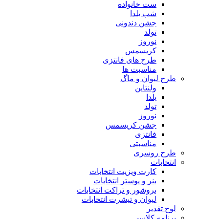
ست خانواده
شب یلدا
جشن دندونی
تولد
نوروز
کریسمس
طرح های فانتزی
مناسبت ها
طرح لیوان و ماگ
ولنتاین
یلدا
تولد
نوروز
جشن کریسمس
فانتزی
مناسبتی
طرح روسری
انتخابات
کارت ویزیت انتخابات
بنر و پوستر انتخابات
بروشور و تراکت انتخابات
لیوان و تیشرت انتخابات
لوح تقدیر
برنامه کلاسی