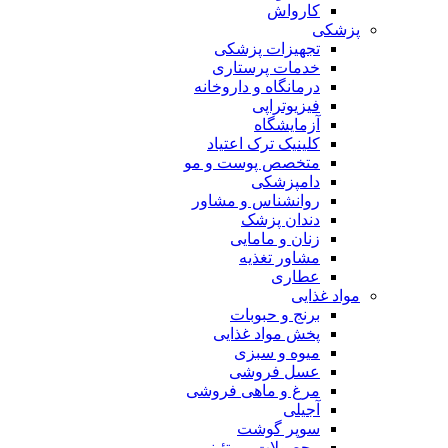
کارواش
پزشکی
تجهیزات پزشکی
خدمات پرستاری
درمانگاه و داروخانه
فیزیوتراپی
آزمایشگاه
کلینیک ترک اعتیاد
متخصص پوست و مو
دامپزشکی
روانشناس و مشاور
دندان پزشک
زنان و مامایی
مشاور تغذیه
عطاری
مواد غذایی
برنج و حبوبات
پخش مواد غذایی
میوه و سبزی
عسل فروشی
مرغ و ماهی فروشی
آجیلی
سوپر گوشت
محصولات پروتئینی