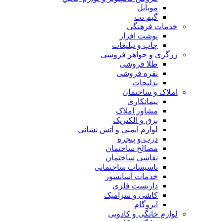
موبایل
گیم نت
خدمات فرهنگی
نوشت افزار
چاپ و تبلیغات
زرگری و جواهر فروشی
طلا فروشی
نقره فروشی
بدلیجات
املاک و ساختمان
پیمانکاری
مشاور املاک
برق و الکتریک
لوازم ایمنی و آتش نشانی
درب و پنجره
مصالح ساختمان
نقاشی ساختمان
تاسیسات ساختمانی
خدمات آسانسور
داربست فلزی
کاشی و سرامیک
ایزوگام
لوازم خانگی و کادویی