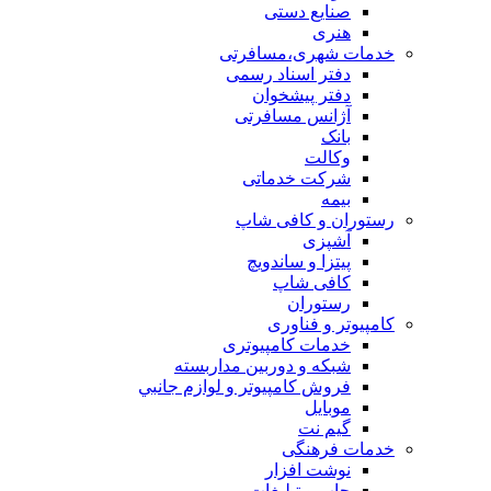
صنایع دستی
هنری
خدمات شهری،مسافرتی
دفتر اسناد رسمی
دفتر پیشخوان
آژانس مسافرتی
بانک
وکالت
شرکت خدماتی
بيمه
رستوران و کافی شاپ
آشپزی
پیتزا و ساندویچ
کافی شاپ
رستوران
کامپیوتر و فناوری
خدمات کامپیوتری
شبكه و دوربين مداربسته
فروش كامپيوتر و لوازم جانبي
موبایل
گیم نت
خدمات فرهنگی
نوشت افزار
چاپ و تبلیغات