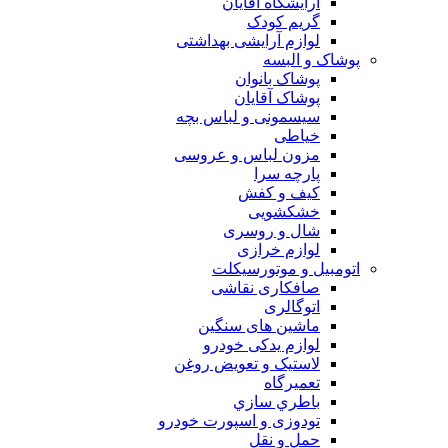
آرایشگاه آقایان
گریم کودک
لوازم آرایشی بهداشتی
پوشاک و البسه
پوشاک بانوان
پوشاک آقایان
سیسمونی و لباس بچه
خیاطی
مزون لباس و عروسی
پارچه سرا
کیف و کفش
خشکشویی
شال و روسری
لوازم خرازی
اتومبیل و موتورسیکلت
صافکاری نقاشی
اتوگالری
ماشین های سنگین
لوازم یدکی خودرو
لاستیک و تعویض روغن
تعميرگاه
باطري سازي
تودوزی و اسپورت خودرو
حمل و نقل