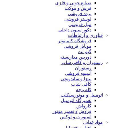
صنایع چوبی و فلزی
فرش و موکت
پرده فروشی
لوستر فروشی
مبل فروشی
دکوراسیون داخلی
فناوری و ارتباطات
فروشگاه كامپيوتر
موبایل فروشی
گیم نت
دوربين مداربسته
رستوران و کافی شاپ
رستوران
آبمیوه فروشی
پیتزا و ساندویچی
کافی شاپ
کله پاچه
اتومبيل و موتورسيكلت
تعمیرگاه اتومبیل
کارواش
فروش و تعمیر موتور
اسپورت و لوکس
مواد غذایی
آجیل و خشکبار