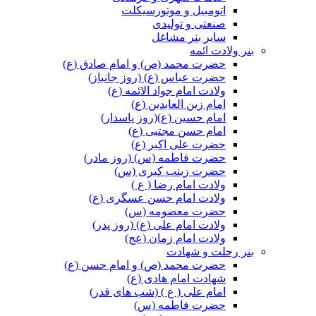
اتومبیل و موتورسیکلت
صنعتی و تولیدی
سایر بنر مشاغل
بنر ولادت ائمه
حضرت محمد (ص) و امام صادق (ع)
حضرت عباس (ع) (روز جانباز)
ولادت امام جواد الائمه (ع)
امام زین العابدین (ع)
امام حسین (ع)(روز پاسدار)
امام حسن مجتبی (ع)
حضرت علی اکبر (ع)
حضرت فاطمه (س) (روز مادر)
حضرت زینب کبری (س)
ولادت امام رضا ( ع )
ولادت امام حسن عسگری (ع)
حضرت معصومه (س)
ولادت امام علی (ع) (روز پدر)
ولادت امام زمان (عج)
بنر رحلت و شهادت
حضرت محمد (ص) و امام حسن (ع)
شهادت امام هادی (ع)
امام علی ( ع ) (شب های قدر)
حضرت فاطمه (س)