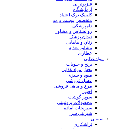
فیزیوتراپی
آزمایشگاه
کلینیک ترک اعتیاد
متخصص پوست و مو
دامپزشکی
روانشناس و مشاور
دندان پزشک
زنان و مامایی
مشاور تغذیه
عطاری
مواد غذایی
برنج و حبوبات
پخش مواد غذایی
میوه و سبزی
عسل فروشی
مرغ و ماهی فروشی
آجیلی
سوپر گوشت
محصولات پروتئینی
سبزیجات آماده
شیرینی سرا
صنعتی
تراشکاری