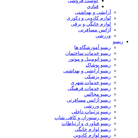
گوشت فروشی
قنادی
آرایشی و بهداشتی
لوازم کادویی و دکوری
لوازم خانگي و برقی
آژانس مسافرتی
ورزشی
ریسو
ریسو آموزشگاه ها
ریسو خدمات ساختمان
ریسو اتومبیل و موتور
ریسو پوشاک
ریسو آرایشی و بهداشتی
ریسو پزشکی
ریسو خدمات شهری
ریسو خدمات فرهنگی
ریسو مجالس
ریسو آژانس مسافرتی
ریسو ورزشی
ریسو تزئینات داخلی
ریسو رستوران و کافی شاپ
ریسو فناوری و ارتباطات
ریسو لوازم خانگی
ریسو لوازم کادویی