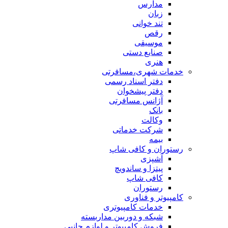
مدارس
زبان
تند خوانی
رقص
موسیقی
صنایع دستی
هنری
خدمات شهری،مسافرتی
دفتر اسناد رسمی
دفتر پیشخوان
آژانس مسافرتی
بانک
وکالت
شرکت خدماتی
بيمه
رستوران و کافی شاپ
آشپزی
پیتزا و ساندویچ
کافی شاپ
رستوران
کامپیوتر و فناوری
خدمات کامپیوتری
شبكه و دوربين مداربسته
فروش كامپيوتر و لوازم جانبي