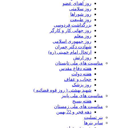
روز اهدای عضو
روز سلامتی
روز شوراها
روز طبیعت
بزرگداشت فردوسی
روز جهانی کار و کارگر
روز معلم
روز جمهوری اسلامی
شهادت دکتر چمران
ارتحال امام خمینی (ره)
روز ارتش
مناسبت های ملی تابستان
هفته دفاع مقدس
هفته دولت
حجاب و عفاف
روز پزشک
شهید بهشتی ( روز قوه قضائیه )
مناسبت های ملی پاییز
هفته بسیج
مناسبت های ملی زمستان
دهه فجر و 22 بهمن
بنر تسلیت
سایر بنرها