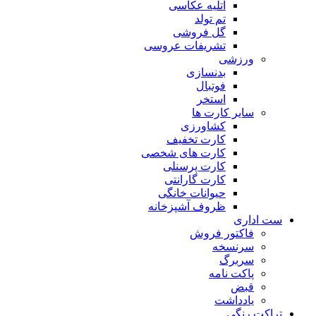
آتلیه عکاسی
تم تولد
گل فروشی
تشریفات عروسی
ورزشی
بدنسازی
فوتبال
استخر
سایر کارت ها
کشاورزی
کارت تخفیف
کارت های شخصی
کارت پرسنلی
کارت گارانتی
حیوانات خانگی
ظروف آشپزخانه
ست اداری
فاکتور فروش
سرنسخه
سربرگ
پاکت نامه
قبض
یادداشت
تراکت رنگی