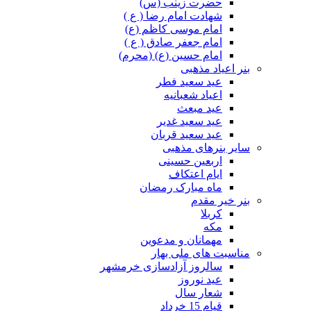
حضرت زینب (س)
شهادت امام رضا ( ع )
امام موسی کاظم (ع)
امام جعفر صادق ( ع )
امام حسین (ع) (محرم)
بنر اعیاد مذهبی
عید سعید فطر
اعیاد شعبانیه
عید مبعث
عید سعید غدیر
عید سعید قربان
سایر بنرهای مذهبی
اربعین حسینی
ایام اعتکاف
ماه مبارک رمضان
بنر خیر مقدم
کربلا
مکه
مهمانان و مدعوین
مناسبت های ملی بهار
سالروز آزادسازی خرمشهر
عید نوروز
شعار سال
قیام 15 خرداد